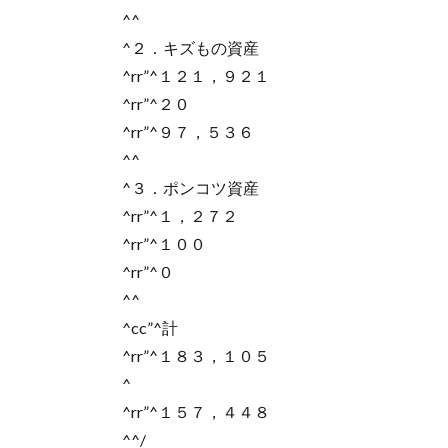
^^
^２．キズもの資産
^rr”^１２１，９２１
^rr”^２０
^rr”^９７，５３６
^^
^３．ポンコツ資産
^rr”^１，２７２
^rr”^１００
^rr”^０
^^
^cc”^計
^rr”^１８３，１０５
^
^rr”^１５７，４４８
^^/