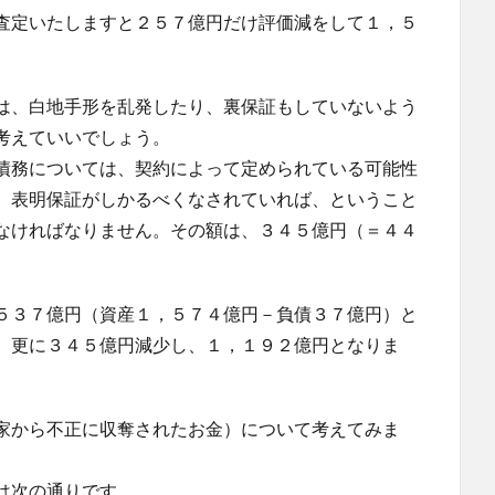
査定いたしますと２５７億円だけ評価減をして１，５
は、白地手形を乱発したり、裏保証もしていないよう
考えていいでしょう。
債務については、契約によって定められている可能性
、表明保証がしかるべくなされていれば、ということ
なければなりません。その額は、３４５億円（＝４４
５３７億円（資産１，５７４億円－負債３７億円）と
、更に３４５億円減少し、１，１９２億円となりま
家から不正に収奪されたお金）について考えてみま
は次の通りです。