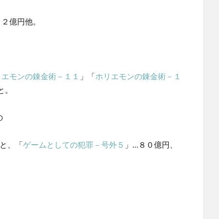
４２億円他。
リエモンの錬金術－１１
」「
ホリエモンの錬金術－１
と。
の
円と、「
ゲームとしての犯罪－号外５
」…８０億円、