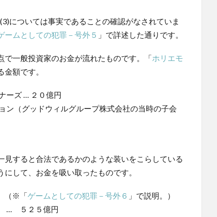
が、(3)については事実であることの確認がなされていま
ゲームとしての犯罪－号外５
」で詳述した通りです。
点で一般投資家のお金が流れたものです。「
ホリエモ
る金額です。
ーズ … ２０億円
ション（グッドウィルグループ株式会社の当時の子会
一見すると合法であるかのような装いをこらしている
うにして、お金を吸い取ったものです。
 （※「
ゲームとしての犯罪－号外６
」で説明。）
 … ５２５億円