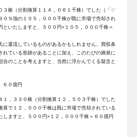
０３株（分割換算１１４，０６１千株）でした（「
ゲ
９０％強の１０５，０００千株が既に市場で売却され
円といたしますと、５００円×１０５，０００千株＝
氏に還流しているものがあるかもしれません。買収条
されている形跡があることに加え、このたびの摘発に
組合のことを考えますと、当然に浮かんでくる疑念と
 ６０億円
８１，３３０株（分割換算１２，５０３千株）でした
換算で１２，０００千株は既に市場で売却されている
たしますと、５００円×１２，０００千株＝６０億円