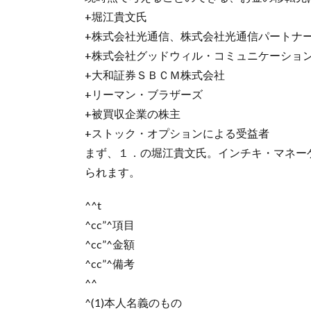
+堀江貴文氏
+株式会社光通信、株式会社光通信パートナ
+株式会社グッドウィル・コミュニケーショ
+大和証券ＳＢＣＭ株式会社
+リーマン・ブラザーズ
+被買収企業の株主
+ストック・オプションによる受益者
まず、１．の堀江貴文氏。インチキ・マネー
られます。
^^t
^cc”^項目
^cc”^金額
^cc”^備考
^^
^(1)本人名義のもの