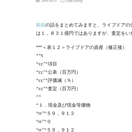
2006.08.01
山根治blog
前回
の話をまとめてみますと、ライブドアの
は１，８３１億円ではありますが、査定をい
***＜
表１２＞ライブドアの資産（修正後）
^^t
^cc”^項目
^cc”^公表（百万円）
^cc”^評価減（％）
^cc”^査定（百万円）
^^
^１．現金及び現金等価物
^rr”^５９，９１２
^rr”^０
^rr”^５９，９１２