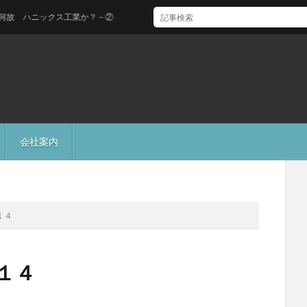
ハニックス工業か？－②
会社案内
１４
１４