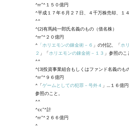
^rr”^１５０億円
^平成１７年６月２７日、４千万株売却、１
^^
^(2)有馬純一郎氏名義のもの（借名株）
^rr”^２０億円
^
「ホリエモンの錬金術－６
」の付記、「
ホ
２
」「
ホリエモンの錬金術－１３
」参照のこ
^^
^(3)投資事業組合もしくはファンド名義のも
^rr”^９６億円
^「
ゲームとしての犯罪－号外４
」…１６億
参照のこと。
^^
^cc”^計
^rr”^２６６億円
^