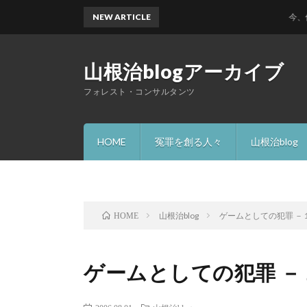
NEW ARTICLE
今、何故 
山根治blogアーカイブ
フォレスト・コンサルタンツ
HOME
冤罪を創る人々
山根治blog
山根治blog
ゲームとしての犯罪 －
HOME
ゲームとしての犯罪 －