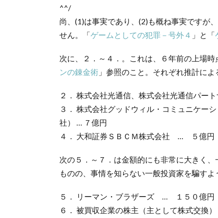
^^/
尚、(1)は事実であり、(2)も概ね事実です
せん。「
ゲームとしての犯罪－号外４
」と「
次に、２．～４．。これは、６年前の上場時
ンの錬金術
」参照のこと。それぞれ推計によ
２． 株式会社光通信、株式会社光通信パートナ
３． 株式会社グッドウィル・コミュニケー
社） … ７億円
４． 大和証券ＳＢＣＭ株式会社 … ５億円
次の５．～７．は金額的にも非常に大きく、
ものの、事情を知らない一般投資家を騙すよ
５． リーマン・ブラザーズ … １５０億円
６． 被買収企業の株主（主として株式交換）