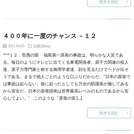
続きを読む
４００年に一度のチャンス －１２
2011.04.05
山根治blog
***１２．官愚の国 福島第一原発の事故は、明らかな人災であ
る。毎日のようにテレビに出てくる東電関係者、原子力関連の役人
達、原子力専門家と称する御用学者達、顔を見るだけでヘドが出そ
うである。まるで他人ごとのような口ぶりだからだ。“日本の原発で
は事故は起らない、仮に起ったとしても万全の防護策が施してある
から安全だ。日本の原発技術は世界最高レベルのものであるから安
心してよい。” このような「原発の安 […]
続きを読む