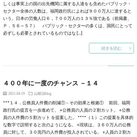
創
治
しくは事実上の国の出先機関に属する人達をも含めたパブリック・
社
セクター全体の人数は、福岡政行氏によれば９００万人に達すると
いう。日本の労働人口６，７００万人の１３％強である（前掲書、
る
blog
案
Ｐ．５６～５７） パブリック・セクターの多くは、国民にとって
必ずしも必要とされているものではな […]
人々
内
続きを読む
４００年に一度のチャンス －１４
2011.04.19
山根治blog
***１４．公務員人件費の削減①－その効果と根拠① 前回、福岡
政行氏の提言を一歩進めて、 +公務員の人員の２割カット。 +公務
員の人件費の５割カット を提案した。 ****（１）この提案を具体的
な数字で説明すると次のようになる。 +現状は、３６０万人の公務
員に対して、３０兆円の人件費が投入されている。 +人員の２割カ