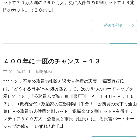
ットで７０万人減の２９０万人。更に人件費の５割カットで１８兆
円のカット。（３０兆 […]
続きを読む
４００年に一度のチャンス －１３
2011.04.12
山根治blog
***１３．不良公務員の排除と過大人件費の現実 福岡政行氏
は、“どうする日本”への処方箋として、次の５つのロードマップを
示している（『公務員ムダ論』角川書店刊、Ｐ．１４６～Ｐ．１５
７）。 +政権交代 +政治家の定数削減は半分！ +公務員の天下り全面
禁止 +公務員の人件費２割カット、退職金は３割カット +有償ボラ
ンティア３００万人―公務員と市民（住民）による民官パートナー
シップの確立 いずれも的 […]