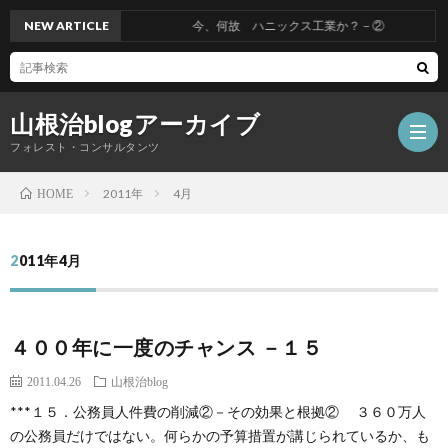
NEW ARTICLE
今、何故 ハニックス工業か？－②
山根治blogアーカイブ
フォレスト・コンサルタンツ
2011年
4月
HOME
HOM
2011年4月
冤
４００年に一度のチャンス －１５
罪
山
2011.04.26
山根治blog
を
根
会
***１５．公務員人件費の削減②－その効果と根拠② ３６０万人
の公務員だけではない。何らかの予算措置が講じられているか、も