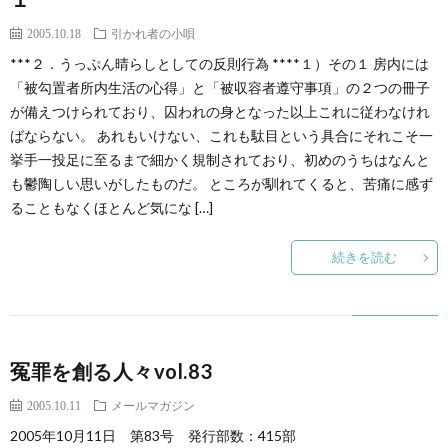
2005.10.18
引かれ者の小唄
***２．うっぷん晴らしとしての反則行為 ****１）その１ 房内には
「被勾置者所内生活の心得」と「被収容者遵守事項」の２つの冊子
が備えつけられており、囚われの身となった以上これに従わなけれ
ばならない。 あれもいけない、これも駄目という具合にそれこそ一
挙手一投足に至るまで細かく規制されており、初めのうちはなんと
も鬱陶しい思いがしたものだ。 ところが馴れてくると、苦痛に感ず
ることもなくほとんど気にな […]
続きを読む
冤罪を創る人々vol.83
2005.10.11
メールマガジン
2005年10月11日 第83号 発行部数：415部