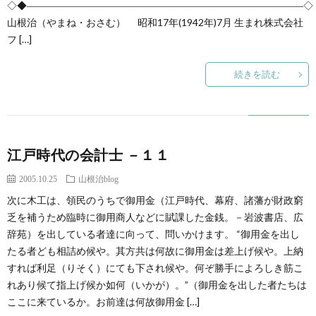
◇◆――――――――――――――――――――――――――――◇
山根治（やまね・おさむ） 昭和17年(1942年)7月 生まれ株式会社
フ […]
続きを読む
江戸時代の会計士 －１１
2005.10.25
山根治blog
次に木工は、領民のうちで御用金（江戸時代、幕府、諸藩が財政窮
乏を補うため臨時に御用商人などに賦課した金銭。－岩波書店、広
辞苑）を出している者達に向って、問いかけます。 “御用金を出し
たる者ども相詰め候や。其方共は何故に御用金は差上げ候や。上納
すれば利足（りそく）にても下され候や。何ぞ勝手によろしき筋こ
れあり候て指上げ候か如何（いかが）。”（御用金を出した者たちは
ここに来ているか。お前達は何故御用金 […]