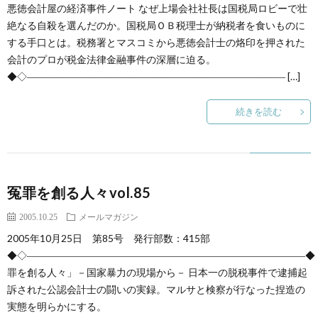
創
治
悪徳会計屋の経済事件ノート なぜ上場会社社長は国税局ロビーで壮
社
絶なる自殺を選んだのか。国税局ＯＢ税理士が納税者を食いものに
する手口とは。税務署とマスコミから悪徳会計士の烙印を押された
る
blog
案
会計のプロが税金法律金融事件の深層に迫る。
◆◇―――――――――――――――――――――――――― […]
人々
内
続きを読む
冤罪を創る人々vol.85
2005.10.25
メールマガジン
2005年10月25日 第85号 発行部数：415部
◆◇――――――――――――――――――――――――――――◆
罪を創る人々」－国家暴力の現場から－ 日本一の脱税事件で逮捕起
訴された公認会計士の闘いの実録。マルサと検察が行なった捏造の
実態を明らかにする。