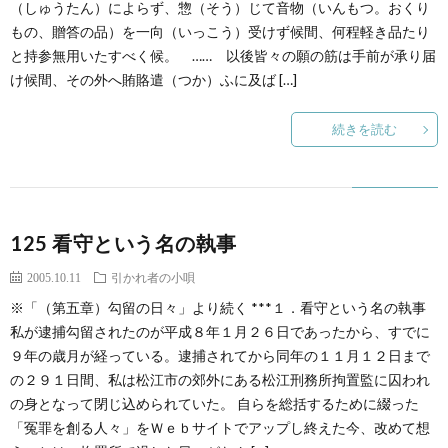
（しゅうたん）によらず、惣（そう）じて音物（いんもつ。おくり
もの、贈答の品）を一向（いっこう）受けず候間、何程軽き品たり
と持参無用いたすべく候。 …… 以後皆々の願の筋は手前が承り届
け候間、その外へ賄賂遣（つか）ふに及ば […]
続きを読む
125 看守という名の執事
2005.10.11
引かれ者の小唄
※「（第五章）勾留の日々」より続く ***１．看守という名の執事
私が逮捕勾留されたのが平成８年１月２６日であったから、すでに
９年の歳月が経っている。逮捕されてから同年の１１月１２日まで
の２９１日間、私は松江市の郊外にある松江刑務所拘置監に囚われ
の身となって閉じ込められていた。 自らを総括するために綴った
「冤罪を創る人々」をＷｅｂサイトでアップし終えた今、改めて想