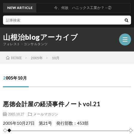
NEW ARTICLE
今、何故 ハニックス工業か？－②
山根治blogアーカイブ
フォレスト・コンサルタンツ
2005年
10月
HOME
HOM
2005年10月
冤
悪徳会計屋の経済事件ノートvol.21
罪
山
2005.10.27
メールマガジン
を
根
会
2005年10月27日 第21号 発行部数：453部
◇◆――――――――――――――――――――――――――――◇