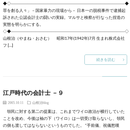
◆◇――――――――――――――――――――――――――――◆
罪を創る人々」－国家暴力の現場から－ 日本一の脱税事件で逮捕起
訴された公認会計士の闘いの実録。マルサと検察が行なった捏造の
実態を明らかにする。
◇◆――――――――――――――――――――――――――――◇
山根治（やまね・おさむ） 昭和17年(1942年)7月 生まれ株式会社
フ […]
続きを読む
江戸時代の会計士 －９
2005.10.11
山根治blog
領民に対する第二の提案は、これまでワイロ政治が横行していた
ことを改め、今後は袖の下（ワイロ）は一切受け取らないし、領民
の側も渡してはならないというものでした。 “手前儀、祝儀愁嘆