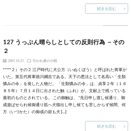
続きを読む
127 うっぷん晴らしとしての反則行為 －その
２
2005.10.25
引かれ者の小唄
****２）その２ 江戸時代に犬公方（いぬくぼう）と呼ばれた将軍が
いた。第五代将軍徳川綱吉である。天下の悪法として名高い「生類
憐みの令」を発した人物だ。 「生類憐みの令」は、貞享２年（１６
８５年）７月１４日に出された触（ふれ）が、文献上で残っている
最初のものとされている。 この御触は、 “先日申し渡し候通り、御
成遊ばせられ候御通り筋へ犬猫出し申し候ても苦しからず候間、何
方（いづかた）の御成の節も犬 […]
続きを読む