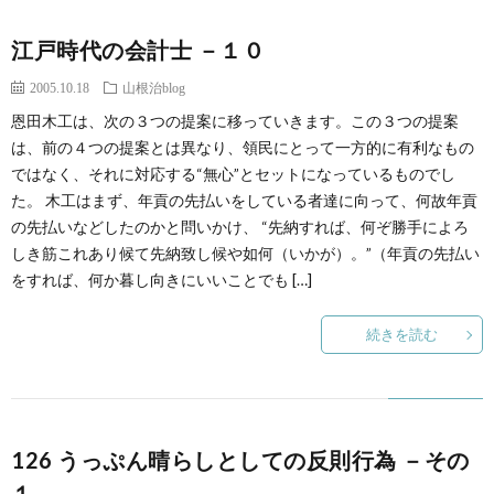
江戸時代の会計士 －１０
2005.10.18
山根治blog
恩田木工は、次の３つの提案に移っていきます。この３つの提案
は、前の４つの提案とは異なり、領民にとって一方的に有利なもの
ではなく、それに対応する“無心”とセットになっているものでし
た。 木工はまず、年貢の先払いをしている者達に向って、何故年貢
の先払いなどしたのかと問いかけ、 “先納すれば、何ぞ勝手によろ
しき筋これあり候て先納致し候や如何（いかが）。”（年貢の先払い
をすれば、何か暮し向きにいいことでも […]
続きを読む
126 うっぷん晴らしとしての反則行為 －その
１