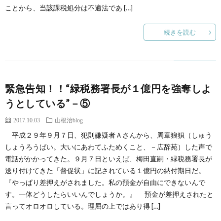
ことから、当該課税処分は不適法であ […]
続きを読む
緊急告知！！“緑税務署長が１億円を強奪しよ
うとしている”－⑤
2017.10.03
山根治blog
平成２９年９月７日、犯則嫌疑者Ａさんから、周章狼狽（しゅう
しょうろうばい。大いにあわてふためくこと、－広辞苑）した声で
電話がかかってきた。９月７日といえば、梅田直嗣・緑税務署長が
送り付けてきた「督促状」に記されている１億円の納付期日だ。
『やっぱり差押えがされました。私の預金が自由にできないんで
す。一体どうしたらいいんでしょうか。』 預金が差押えされたと
言ってオロオロしている。理屈の上ではあり得 […]