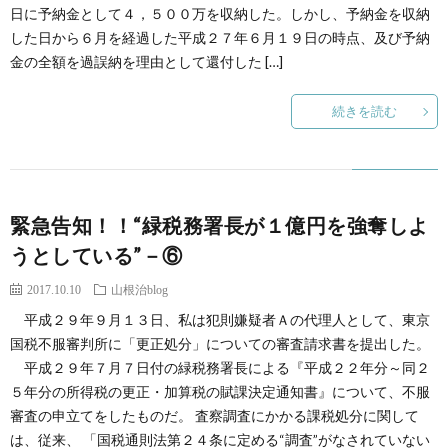
日に予納金として４，５００万を収納した。しかし、予納金を収納
した日から６月を経過した平成２７年６月１９日の時点、及び予納
金の全額を過誤納を理由として還付した […]
続きを読む
緊急告知！！“緑税務署長が１億円を強奪しよ
うとしている”－⑥
2017.10.10
山根治blog
平成２９年９月１３日、私は犯則嫌疑者Ａの代理人として、東京
国税不服審判所に「更正処分」についての審査請求書を提出した。
平成２９年７月７日付の緑税務署長による『平成２２年分～同２
５年分の所得税の更正・加算税の賦課決定通知書』について、不服
審査の申立てをしたものだ。 査察調査にかかる課税処分に関して
は、従来、 「国税通則法第２４条に定める“調査”がなされていない