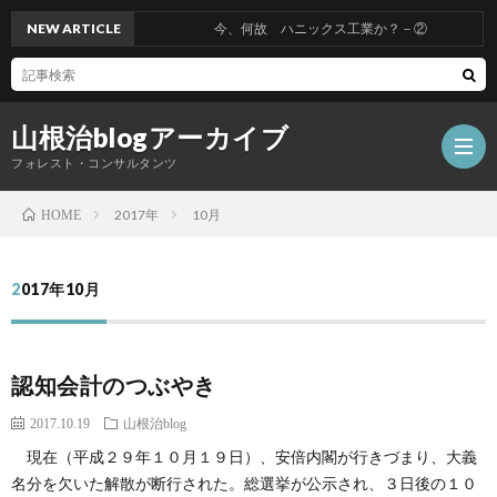
NEW ARTICLE
今、何故 ハニックス工業か？－②
山根治blogアーカイブ
フォレスト・コンサルタンツ
2017年
10月
HOME
HOM
2017年10月
冤
認知会計のつぶやき
罪
山
2017.10.19
山根治blog
を
根
会
現在（平成２９年１０月１９日）、安倍内閣が行きづまり、大義
名分を欠いた解散が断行された。総選挙が公示され、３日後の１０