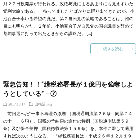
創
治
月２２日投開票が行われる。政権与党によるあまりにも見えすいた
社
党利党略である。 待ってましたとばかりに踊り出てきたのが、小
池百合子率いる希望の党だ。第２自民党の策略であることは、誰の
る
blog
案
目にも明らかだ。２年前、小池百合子が自民党の国会議員を辞めて
都知事選に打って出たときからの謀略だ。 […]
人々
内
続きを読む
緊急告知！！“緑税務署長が１億円を強奪しよ
うとしている”－⑦
2017.10.17
山根治blog
前回述べた“一事不再理の原則”（国税通則法第２６条、同第７４
の十一、６項）、国税の予納額の還付の特例（国税通則法第５９
条）及び保全差押（国税徴収法第１５９条）を、本件に即して適用
すれば次のようになる。 『緑税務署長は、平成２６年１２月１９