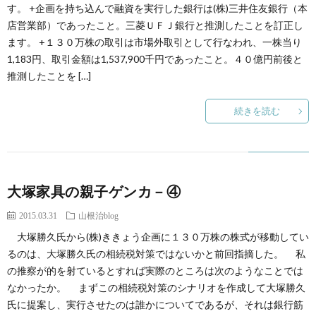
創
治
す。 +企画を持ち込んで融資を実行した銀行は(株)三井住友銀行（本
社
店営業部）であったこと。三菱ＵＦＪ銀行と推測したことを訂正し
ます。 +１３０万株の取引は市場外取引として行なわれ、一株当り
る
blog
案
1,183円、取引金額は1,537,900千円であったこと。４０億円前後と
推測したことを […]
人々
内
続きを読む
大塚家具の親子ゲンカ－④
2015.03.31
山根治blog
大塚勝久氏から(株)ききょう企画に１３０万株の株式が移動してい
るのは、大塚勝久氏の相続税対策ではないかと前回指摘した。 私
の推察が的を射ているとすれば実際のところは次のようなことでは
なかったか。 まずこの相続税対策のシナリオを作成して大塚勝久
氏に提案し、実行させたのは誰かについてであるが、それは銀行筋