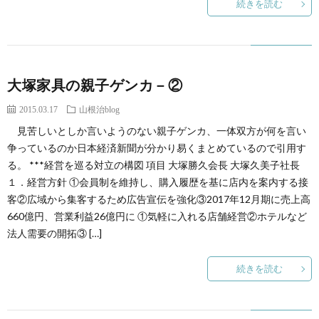
続きを読む
大塚家具の親子ゲンカ－②
2015.03.17
山根治blog
見苦しいとしか言いようのない親子ゲンカ、一体双方が何を言い
争っているのか日本経済新聞が分かり易くまとめているので引用す
る。 ***経営を巡る対立の構図 項目 大塚勝久会長 大塚久美子社長
１．経営方針 ①会員制を維持し、購入履歴を基に店内を案内する接
客②広域から集客するため広告宣伝を強化③2017年12月期に売上高
660億円、営業利益26億円に ①気軽に入れる店舗経営②ホテルなど
法人需要の開拓③ […]
続きを読む