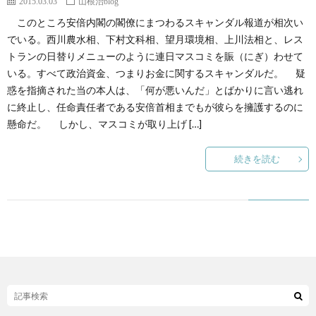
2015.03.03
山根治blog
このところ安倍内閣の閣僚にまつわるスキャンダル報道が相次い
でいる。西川農水相、下村文科相、望月環境相、上川法相と、レス
トランの日替りメニューのように連日マスコミを賑（にぎ）わせて
いる。すべて政治資金、つまりお金に関するスキャンダルだ。 疑
惑を指摘された当の本人は、「何が悪いんだ」とばかりに言い逃れ
に終止し、任命責任者である安倍首相までもが彼らを擁護するのに
懸命だ。 しかし、マスコミが取り上げ […]
続きを読む