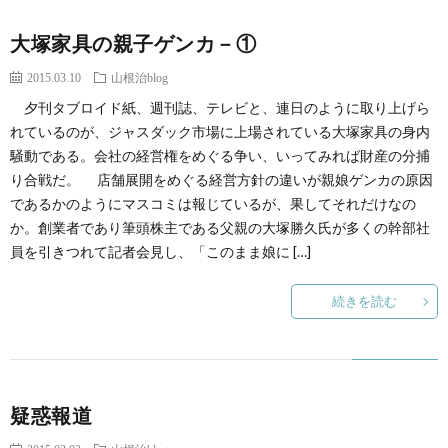
大塚家具の親子ゲンカ－①
2015.03.10
山根治blog
夕刊タブロイド紙、週刊誌、テレビと、連日のように取り上げら
れているのが、ジャスダック市場に上場されている大塚家具の身内
騒動である。会社の経営権をめぐる争い、いってみれば財産の分捕
り合戦だ。 店舗展開をめぐる経営方針の違いが親娘ゲンカの原因
であるかのようにマスコミは報じているが、果してそれだけなの
か。創業者であり筆頭株主である父親の大塚勝久氏が多くの幹部社
員を引きつれて記者会見し、「このまま娘に […]
続きを読む
疑惑報道