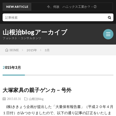
NEW ARTICLE
今、何故 ハニックス工業か？－②
山根治blogアーカイブ
フォレスト・コンサルタンツ
2015年
3月
HOME
HOM
2015年3月
冤
大塚家具の親子ゲンカ－号外
罪
山
2015.03.31
山根治blog
を
根
会
(株)ききょう企画が提出した「大量保有報告書」（平成２０年４月
１日付）がみつかりましたので、以下の通り記事の訂正をいたしま