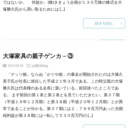
ではないか。 何故か。(株)ききょう企画が１３０万株の株式を大
塚勝久氏から買い取るためには […]
続きを読む
大塚家具の親子ゲンカ－③
2015.03.24
山根治blog
「ナッツ姫」ならぬ「かぐや姫」の暴走が開始されたのは大塚久
美子氏が社長に就任した平成２１年３月である。この時父親の大塚
勝久氏は代表権のある会長に退いている。前回述べたところであ
る。 まず前回の第１表と第２表とを見ていただきたい。第３７期
（平成１９年１２月期）と第３８期（平成２０年１２月期）とが異
常であることが分かる。第３７期には２，７９９百万円あった当期
純利益が第３８期には一転して５３０百万円の […]