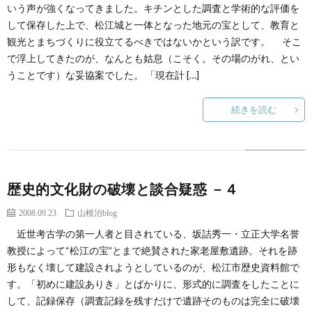
創
治
いう声が強くなってきました。キチンとした調査と学術的な評価を
社
して保存した上で、松江城と一体となった地元の宝として、教育と
観光とまちづくりに役立てるべきではないかという訳です。 そこ
る
blog
案
で浮上してきたのが、なんとも姑息（こそく。その場のがれ、とい
うことです）な妥協案でした。 「現在計 […]
人々
内
続きを読む
歴史的文化財の破壊と談合疑惑 －４
2008.09.23
山根治blog
近世考古学の第一人者と目されている、坂詰秀一・立正大学名誉
教授によって“松江の宝”とまで絶賛された家老屋敷遺跡。それを跡
形もなく壊して建設されようとしているのが、松江市歴史資料館で
す。「初めに建設ありき」とばかりに、形式的に調査をしたことに
して、記録保存（調査記録を残すだけで遺跡そのものは完全に破壊