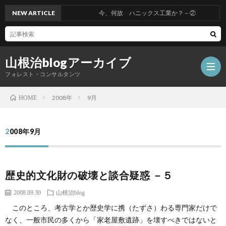
NEW ARTICLE
今、何故 ハニックス工業か？－②
山根治blogアーカイブ
フォレスト・コンサルタンツ
2008年
9月
HOME
HOM
2008年9月
冤
歴史的文化財の破壊と談合疑惑 －５
罪
山
2008.09.30
山根治blog
を
根
会
このところ、考古学とか歴史学に携（たずさ）わる専門家だけで
なく、一般市民の多くから「家老屋敷遺跡」を壊すべきではないと