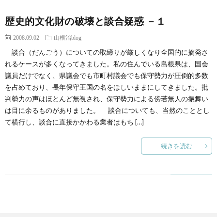
歴史的文化財の破壊と談合疑惑 －１
2008.09.02
山根治blog
談合（だんごう）についての取締りが厳しくなり全国的に摘発さ
れるケースが多くなってきました。私の住んでいる島根県は、国会
議員だけでなく、県議会でも市町村議会でも保守勢力が圧倒的多数
を占めており、長年保守王国の名をほしいままにしてきました。批
判勢力の声はほとんど無視され、保守勢力による傍若無人の振舞い
は目に余るものがありました。 談合についても、当然のこととし
て横行し、談合に直接かかわる業者はもち […]
続きを読む