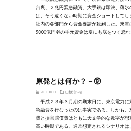
台裏、２兆円緊急融資、大手銀は即決、薄氷
は、そう遠くない時期に資金ショートしてし
社内の各部門から資金要請が殺到した。東電
5000億円弱の手元資金は夏にも底をつく恐れが
原発とは何か？－⑫
2011.10.11
山根治blog
平成２３年３月期の期末日に、東京電力に
急融資を行なったのは事実である。しかも、
費と損害賠償費はともに天文学的な数字が想
高い時期である。通常想定されるシナリオは