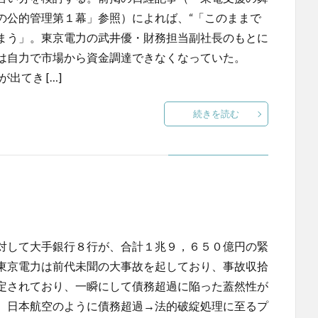
の公的管理第１幕」参照）によれば、“「このままで
まう」。東京電力の武井優・財務担当副社長のもとに
は自力で市場から資金調達できなくなっていた。
出てき […]
続きを読む
対して大手銀行８行が、合計１兆９，６５０億円の緊
東京電力は前代未聞の大事故を起しており、事故収拾
定されており、一瞬にして債務超過に陥った蓋然性が
、日本航空のように債務超過→法的破綻処理に至るプ