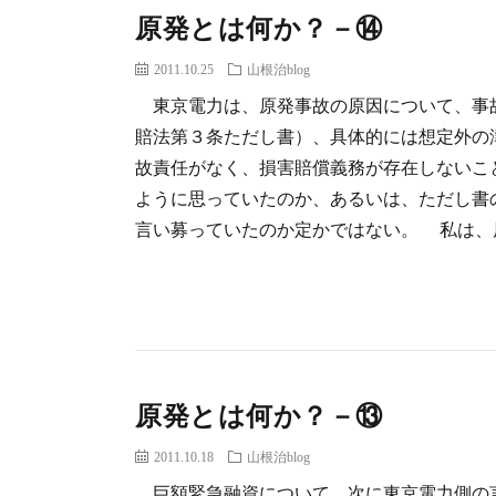
原発とは何か？－⑭
2011.10.25
山根治blog
東京電力は、原発事故の原因について、事
賠法第３条ただし書）、具体的には想定外の
故責任がなく、損害賠償義務が存在しないこ
ように思っていたのか、あるいは、ただし書
言い募っていたのか定かではない。 私は、原賠
原発とは何か？－⑬
2011.10.18
山根治blog
巨額緊急融資について、次に東京電力側の