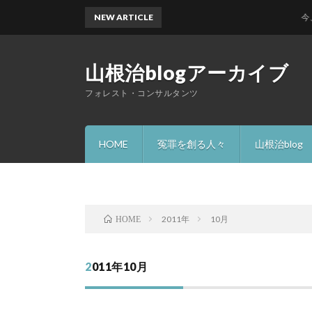
NEW ARTICLE
今、何
山根治blogアーカイブ
フォレスト・コンサルタンツ
HOME
冤罪を創る人々
山根治blog
2011年
10月
HOME
2011年10月