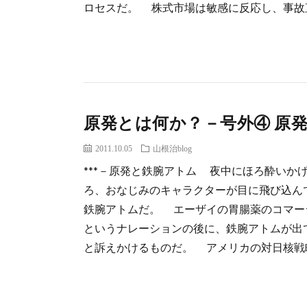
ロセスだ。 株式市場は敏感に反応し、事故直前
原発とは何か？－号外④ 原
2011.10.05
山根治blog
***－原発と鉄腕アトム 夜中にほろ酔いか
ろ、おなじみのキャラクターが目に飛び込ん
鉄腕アトムだ。 エーザイの胃腸薬のコマー
というナレーションの後に、鉄腕アトムが出
と訴えかけるものだ。 アメリカの対日核戦略の