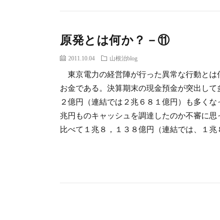
原発とは何か？－⑪
2011.10.04
山根治blog
東京電力の経営陣が行った異常な行動とは
お金である。決算期末の現金預金が突出して
２億円（連結では２兆６８１億円）も多くな
兆円ものキャッシュを調達したのか不審に思
比べて１兆８，１３８億円（連結では、１兆８，