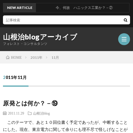
NEW ARTICLE
今、何故 ハニックス工業か？－②
山根治blogアーカイブ
フォレスト・コンサルタンツ
2011年
11月
HOME
HOM
2011年11月
冤
原発とは何か？－⑲
罪
山
2011.11.29
山根治blog
を
根
会
このテーマで、あと１０回位書く予定であったが、中断すること
にした。現在、東京電力に関して余りにも理不尽で怪しげなことが