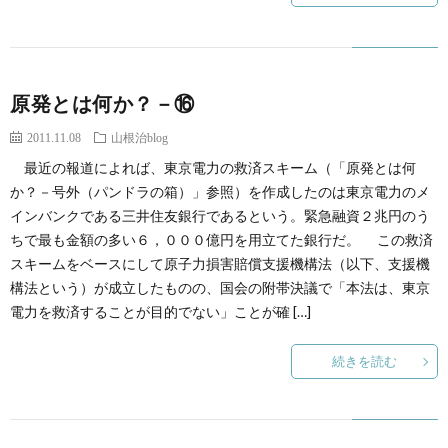
原発とは何か？－⑯
2011.11.08
山根治blog
最近の報道によれば、東京電力の救済スキーム（「原発とは何
か？－号外（パンドラの箱）」参照）を作成したのは東京電力のメ
インバンクである三井住友銀行であるという。緊急融資２兆円のう
ちで最も金額の多い６，０００億円を用立てた銀行だ。 この救済
スキームをベースにして原子力損害賠償支援機構法（以下、支援機
構法という）が成立したものの、国会の附帯決議で「本法は、東京
電力を救済することが目的でない」ことが確 […]
続きを読む