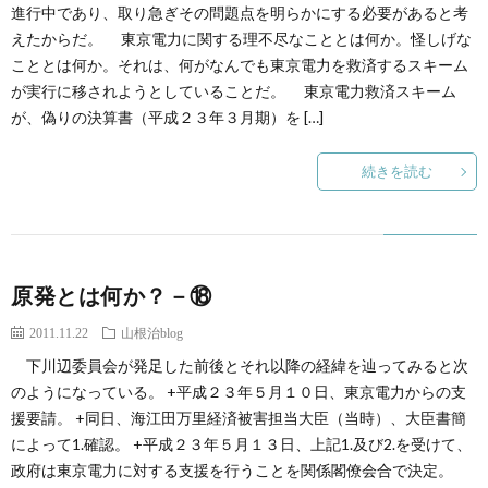
創
治
進行中であり、取り急ぎその問題点を明らかにする必要があると考
社
えたからだ。 東京電力に関する理不尽なこととは何か。怪しげな
こととは何か。それは、何がなんでも東京電力を救済するスキーム
る
blog
案
が実行に移されようとしていることだ。 東京電力救済スキーム
が、偽りの決算書（平成２３年３月期）を […]
人々
内
続きを読む
原発とは何か？－⑱
2011.11.22
山根治blog
下川辺委員会が発足した前後とそれ以降の経緯を辿ってみると次
のようになっている。 +平成２３年５月１０日、東京電力からの支
援要請。 +同日、海江田万里経済被害担当大臣（当時）、大臣書簡
によって1.確認。 +平成２３年５月１３日、上記1.及び2.を受けて、
政府は東京電力に対する支援を行うことを関係閣僚会合で決定。