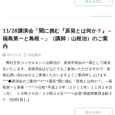
続きを読む
11/28講演会「闇に挑む『原発とは何か？』－
福島第一と島根－」（講師：山根治）のご案
内
2011.11.15
会社案内
弊社主任コンサルタント山根治が、原発学習会の一環として講演
をいたします。本講演会はどなたでもご参加いただけますので、皆
様お誘い合わせの上ご来場くださいますようご案内申し上げます。
***◆講演会のご案内^^t^^+題目^闇に挑む『原発とは何か？』－福
島第一と島根－^^^^+日程^平成２３年（２０１１年）１１月２８日
（月） １８時３０分～２０時３０分^^^^+会場^島根県教育会館４
Ｆ [住所] 島 […]
続きを読む