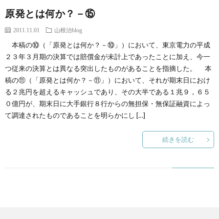
原発とは何か？－⑮
2011.11.01
山根治blog
本稿の⑩（「原発とは何か？－⑩」）において、東京電力の平成
２３年３月期の決算では賠償金が未計上であったことに加え、今一
つ従来の決算とは異なる突出したものがあることを指摘した。 本
稿の⑪（「原発とは何か？－⑪」）において、それが期末日におけ
る２兆円を超えるキャッシュであり、その大半である１兆９，６５
０億円が、期末日に大手銀行８行からの無担保・無保証融資によっ
て調達されたものであることを明らかにし […]
続きを読む