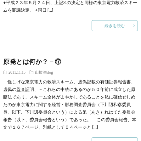
+平成２３年５月２４日、上記3.の決定と同様の東京電力救済スキー
ムを閣議決定。 +同日 […]
続きを読む
原発とは何か？－⑰
2011.11.15
山根治blog
怪しげな東京電力の救済スキーム、虚偽記載の有価証券報告書、
虚偽の監査証明、－これらの中核にあるのが５０年前に成立した原
賠法であり、スキーム全体がまやかしであることを私に確信せしめ
たのが東京電力に関する経営・財務調査委員会（下川辺和彦委員
長。以下、下川辺委員会という）による呆（あき）れはてた委員会
報告（以下、委員会報告という）であった。 この委員会報告、本
文で１６７ページ、別紙として５４ページと […]