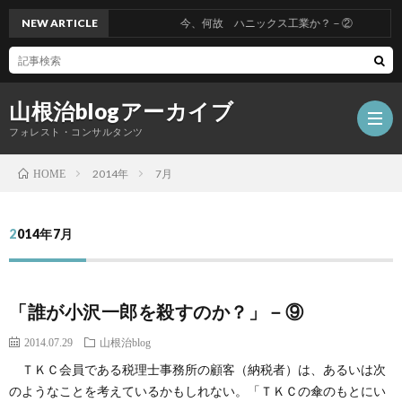
NEW ARTICLE
今、何故 ハニックス工業か？－②
山根治blogアーカイブ
フォレスト・コンサルタンツ
2014年
7月
HOME
HOM
2014年7月
冤
「誰が小沢一郎を殺すのか？」－⑨
罪
山
2014.07.29
山根治blog
を
根
会
ＴＫＣ会員である税理士事務所の顧客（納税者）は、あるいは次
のようなことを考えているかもしれない。「ＴＫＣの傘のもとにい