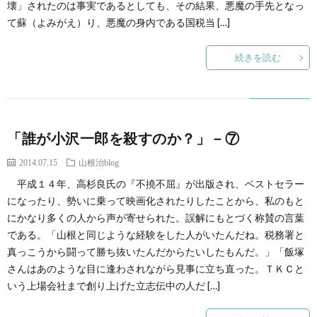
壊」されたのは事実であるとしても、その結果、悪魔の手先となっ
て蘇（よみがえ）り、悪魔の身内である国税当 […]
続きを読む
「誰が小沢一郎を殺すのか？」－⑦
2014.07.15
山根治blog
平成１４年、高杉良氏の『不撓不屈』が出版され、ベストセラー
になったり、勢いに乗って映画化されたりしたことから、私のもと
にかなり多くの人から声が寄せられた。誤解にもとづく称賛の言葉
である。「山根と同じような経験をした人がいたんだね。税務署と
真っこうから闘って勝ち抜いたんだからたいしたもんだ。」「飯塚
さんはあのような目に逢わされながら見事に立ち直った。ＴＫＣと
いう上場会社まで創り上げた立志伝中の人だ […]