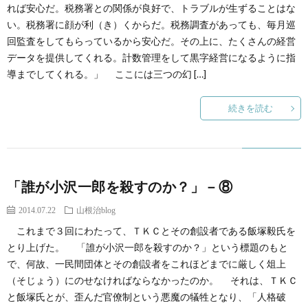
創
治
れば安心だ。税務署との関係が良好で、トラブルが生ずることはな
社
い。税務署に顔が利（き）くからだ。税務調査があっても、毎月巡
回監査をしてもらっているから安心だ。その上に、たくさんの経営
る
blog
案
データを提供してくれる。計数管理をして黒字経営になるように指
導までしてくれる。」 ここには三つの幻 […]
人々
内
続きを読む
「誰が小沢一郎を殺すのか？」－⑧
2014.07.22
山根治blog
これまで３回にわたって、ＴＫＣとその創設者である飯塚毅氏を
とり上げた。 「誰が小沢一郎を殺すのか？」という標題のもと
で、何故、一民間団体とその創設者をこれほどまでに厳しく俎上
（そじょう）にのせなければならなかったのか。 それは、ＴＫＣ
と飯塚氏とが、歪んだ官僚制という悪魔の犠牲となり、「人格破