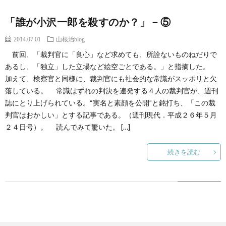
「誰が小沢一郎を殺すのか？」－⑤
2014.07.01
山根治blog
前回、「裁判官に「良心」など求めても、所詮ないものねだりで
あるし、「独立」した立場など絵空ごとである。」と指摘した。
加えて、検察官と同様に、裁判官にも社会的な常識がスッポリと欠
落している。 常識はずれの判決を連発する４人の裁判官が、週刊
誌にとり上げられている。“実名と素顔を公開”と銘打ち、「この裁
判官はおかしい」とする記事である。（週刊現代．平成２６年５月
２４日号）。 読んでみて驚いた。 […]
続きを読む