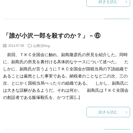
続きを読む
「誰が小沢一郎を殺すのか？」－⑥
2014.07.08
山根治blog
前回、ＴＫＣ全国会に触れ、副島隆彦氏の所見を紹介した。同時
に、副島氏の所見を裏付ける具体的なケースについて述べた。 た
しかに、副島氏が言うようにＴＫＣ全国会が国税当局の下請組織で
あることは厳然とした事実である。納税者のことなど二の次、三の
次、とにかく国税当局べったりの組織である。 しかし、副島氏に
は大きな誤解があるようだ。それは何か。 副島氏はＴＫＣ全国会
の創設者である飯塚毅氏を、かつて国 […]
続きを読む