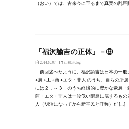
（おい）ては、古来今に至るまで真実の乱臣賊子
「福沢諭吉の正体」－⑨
2014.10.07
山根治blog
前回述べたように、福沢諭吉は日本の一般大
+農 +工 +商 +エタ・非人 のうち、自ら
には２．～３．のうち経済的に豊かな豪農・
商・エタ・非人は一段低い階層に属するもの
人（明治になってから新平民と呼称）だ […]