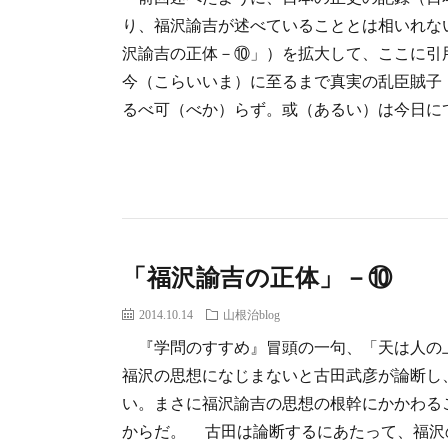
り、福沢諭吉が述べていることとは相いれな
沢諭吉の正体－⑩」）を拡大して、ここに引
今（こらいいま）に至るまで真実の乱臣賊子
るべ可（べか）らず。或（あるい）は今日にても
「福沢諭吉の正体」－⑩
2014.10.14
山根治blog
『学問のすすめ』冒頭の一句、「天は人の
福沢の思想になじまないと古田武彦が論断し
い。まさに福沢諭吉の思想の根幹にかかわる
からだ。 古田は論断するにあたって、福沢