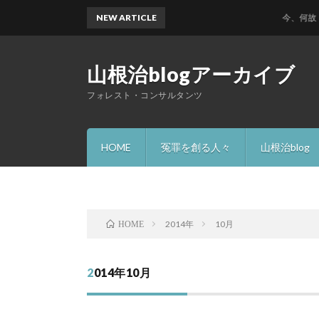
NEW ARTICLE
今、何故 ハニ
山根治blogアーカイブ
フォレスト・コンサルタンツ
HOME
冤罪を創る人々
山根治blog
2014年
10月
HOME
2014年10月