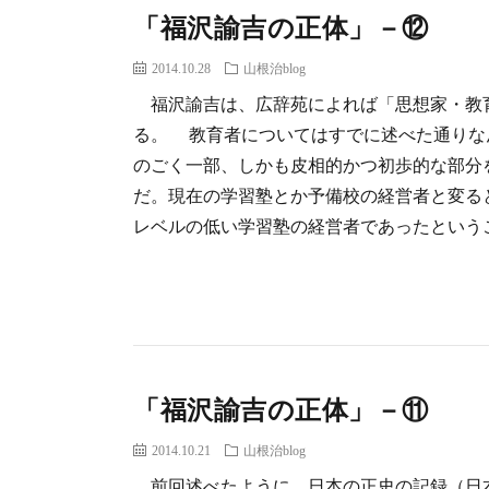
「福沢諭吉の正体」－⑫
2014.10.28
山根治blog
福沢諭吉は、広辞苑によれば「思想家・教
る。 教育者についてはすでに述べた通りな
のごく一部、しかも皮相的かつ初歩的な部分
だ。現在の学習塾とか予備校の経営者と変る
レベルの低い学習塾の経営者であったというこ
「福沢諭吉の正体」－⑪
2014.10.21
山根治blog
前回述べたように、日本の正史の記録（日