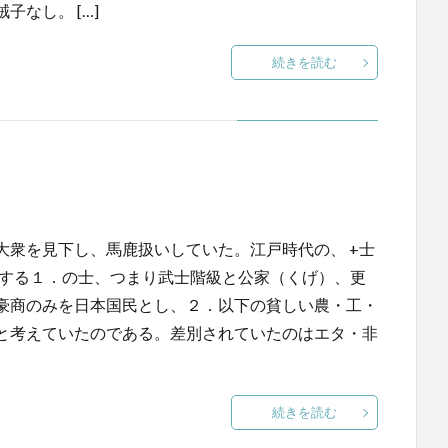
なし。 […]
続きを読む
衆を見下し、馬鹿扱いしていた。江戸時代の、 +士
の所属する１．の士、つまり武士階級と公家（くげ）、更
豪商のみを日本国民とし、２．以下の貧しい農・工・
と考えていたのである。差別されていたのはエタ・非
続きを読む