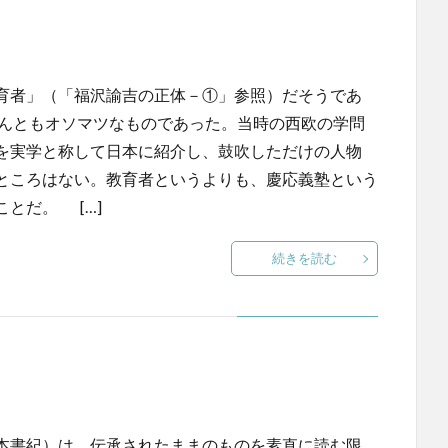
育者」（「福沢諭吉の正体－①」参照）だそうであ
んともオソマツなものであった。当時の西欧の学問
を実学と称して日本に紹介し、鼓吹しただけの人物
ところはない。教育者というよりも、慶応義塾という
とだ。 […]
続きを読む
本書紀）は、伝承されたままのものを素直に読む限