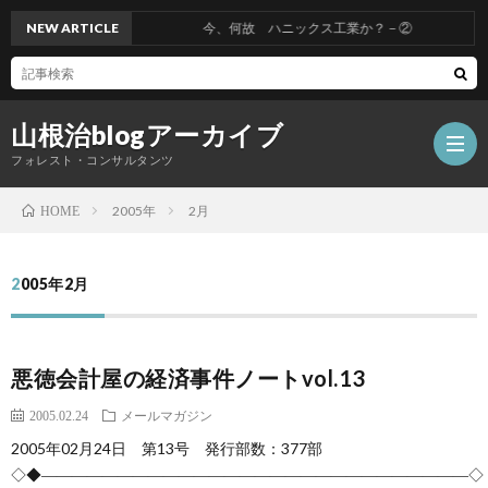
NEW ARTICLE
今、何故 ハニックス工業か？－②
山根治blogアーカイブ
フォレスト・コンサルタンツ
2005年
2月
HOME
HOM
2005年2月
冤
悪徳会計屋の経済事件ノートvol.13
罪
山
2005.02.24
メールマガジン
を
根
会
2005年02月24日 第13号 発行部数：377部
◇◆――――――――――――――――――――――――――――◇