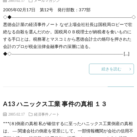
2005.02.17
メールマガジン
2005年02月17日 第12号 発行部数：377部
◇◆――――――――――――――――――――――――――――◇
悪徳会計屋の経済事件ノート なぜ上場会社社長は国税局ロビーで壮
絶なる自殺を選んだのか。国税局ＯＢ税理士が納税者を食いものに
する手口とは。税務署とマスコミから悪徳会計士の烙印を押された
会計のプロが税金法律金融事件の深層に迫る。
◆◇―――――――――――――――――――――――――― […]
続きを読む
A13 ハニックス工業 事件の真相 １３
2005.02.17
経済事件ノート
***(８)倒産の真相 私が確信するに至ったハニックス工業倒産の真相
は、 ― 関連会社の倒産を背景にして、一部情報機関が会社の信用不