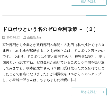
続きを読む
ドロボウという名のゼロ金利政策 －（２）
2005.02.22
山根治blog
家計部門から企業とか政府部門へ年間１５兆円（私の推計では３０
兆円）ものお金が移転することを岩国さんは、ドロボウと言ったの
です。 つまり、ドロボウは企業と政府であり、被害者は家計、即ち
国民という訳ですね。ゼロ金利が続いているこの１０年間を振り返
ってみますと、橋本龍太郎さん（１億円受け取ったのを忘れてしま
ったことで有名になりました）が消費税を３％から５％へアップ
し、小泉純一郎さんは、ちまちました増税に […]
続きを読む