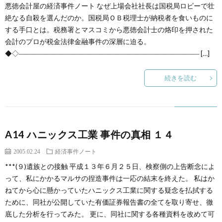
創
治
悪徳会計屋の経済事件ノート なぜ上場会社社長は国税局ロビーで壮
社
絶なる自殺を選んだのか。国税局ＯＢ税理士が納税者を食いものに
する手口とは。税務署とマスコミから悪徳会計士の烙印を押された
る
blog
案
会計のプロが税金法律金融事件の深層に迫る。
◆◇―――――――――――――――――――――――――― […]
人々
内
続きを読む
A14 ハニックス工業 事件の真相 １４
2005.02.24
経済事件ノート
***(９)遺族との接触 平成１３年６月２５日、検察側の上告断念によ
って、私にかかるマルサの捏造事件は一応の結末を終えた。 私はか
ねてから心に懸かっていたハニックス工業に関する疑念を払拭する
ために、同社が公開していた有価証券報告書の全てを取り寄せ、徹
底した分析を行ってみた。 更に、同社に関する各種資料を改めて可