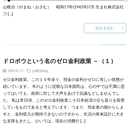
山根治（やまね・おさむ） 昭和17年(1942年)7月 生まれ株式会社
フ […]
続きを読む
ドロボウという名のゼロ金利政策 －（１）
2005.02.15
山根治blog
ゼロ金利政策。この１０年余り、預金の金利がゼロに等しい状態が
続いています。 羊のように従順な日本国民は、心の中では不満に思
ってはいても、政府に対して大声をあげて抗議などしませんでし
た。 私は常日頃、このゼロ金利政策こそ日本経済の立ち直りを阻害
しているものであると考えています。つまり、預金者の側からしま
すと、金利収入が期待できないのですから、生活の将来設計に大き
な支障をきたし、ひいては、現在の消費行 […]