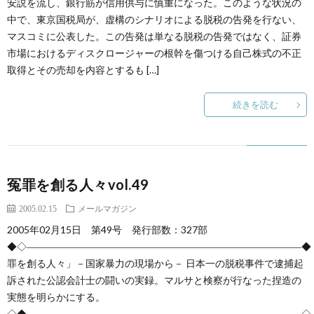
安説を流し、銀行筋が信用供与に慎重になった。このような状況の
中で、東京国税局が、虚構のシナリオによる脱税の告発を行ない、
マスコミに公表した。この告発は単なる脱税の告発ではなく、証券
市場におけるディスクロージャーの根幹を傷つける自己株式の不正
取得とその売却を内容とするも […]
続きを読む
冤罪を創る人々vol.49
2005.02.15
メールマガジン
2005年02月15日 第49号 発行部数：327部
◆◇――――――――――――――――――――――――――――◆
罪を創る人々」－国家暴力の現場から－ 日本一の脱税事件で逮捕起
訴された公認会計士の闘いの実録。マルサと検察が行なった捏造の
実態を明らかにする。
◇◆――――――――――――――――――――――――――――◇