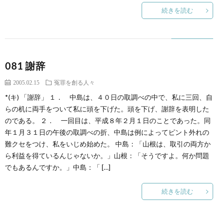
続きを読む
081 謝辞
2005.02.15
冤罪を創る人々
*(キ) 「謝辞」 １． 中島は、４０日の取調べの中で、私に三回、自
らの机に両手をついて私に頭を下げた。頭を下げ、謝辞を表明した
のである。 ２． 一回目は、平成８年２月１日のことであった。同
年１月３１日の午後の取調べの折、中島は例によってピント外れの
難クセをつけ、私をいじめ始めた。 中島：「山根は、取引の両方か
ら利益を得ているんじゃないか。」山根：「そうですよ。何か問題
でもあるんですか。」中島：「 […]
続きを読む