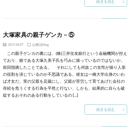
続きを読む
大塚家具の親子ゲンカ－⑤
2015.04.07
山根治blog
この親子ゲンカの裏には、(株)三井住友銀行という金融機関が控え
ており、娘である大塚久美子氏を巧みに操っているのではないか。
前回指摘したことである。 それにしても何故この女性が操り人形
の役割を演じているのか不思議である。彼女は一橋大学出身のいわ
ば才女だ。実の父親を足蹴にし、父親が苦労して育てあげた会社の
存続を危うくする行為を平然と行ない、しかも、結果的に自らも破
綻するおそれのある行動をしているの […]
続きを読む