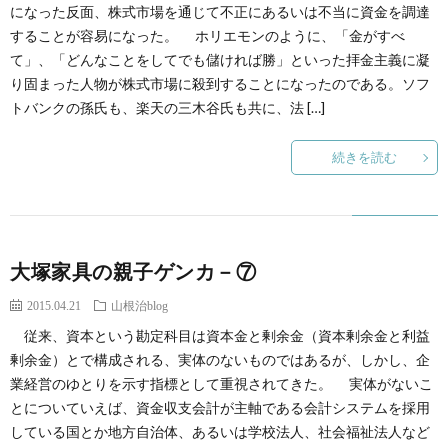
創
治
になった反面、株式市場を通じて不正にあるいは不当に資金を調達
社
することが容易になった。 ホリエモンのように、「金がすべ
て」、「どんなことをしてでも儲ければ勝」といった拝金主義に凝
る
blog
案
り固まった人物が株式市場に殺到することになったのである。ソフ
トバンクの孫氏も、楽天の三木谷氏も共に、法 […]
人々
内
続きを読む
大塚家具の親子ゲンカ－⑦
2015.04.21
山根治blog
従来、資本という勘定科目は資本金と剰余金（資本剰余金と利益
剰余金）とで構成される、実体のないものではあるが、しかし、企
業経営のゆとりを示す指標として重視されてきた。 実体がないこ
とについていえば、資金収支会計が主軸である会計システムを採用
している国とか地方自治体、あるいは学校法人、社会福祉法人など