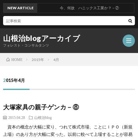
NEW ARTICLE
今、何故 ハニックス工業か？－②
山根治blogアーカイブ
フォレスト・コンサルタンツ
2015年
4月
HOME
HOM
2015年4月
冤
大塚家具の親子ゲンカ－⑧
罪
山
2015.04.28
山根治blog
を
根
会
資本の概念が大幅に変り、つれて株式市場、ことにＩＰＯ（新規
上場）のあり方が大幅に変った。以前に較べて上場することが容易