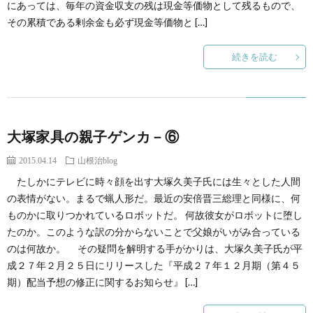
にあっては、毎年の資金収支の残は現金等価物として残るもので、
その累積である剰余金も必ず現金等価物と […]
続きを読む
大塚家具の親子ゲンカ－⑥
2015.04.14
山根治blog
たしかにテレビに時々顔を出す大塚久美子氏には生々とした人間
の表情がない。まるで蝋人形だ。最近の安倍晋三総理と同様に、何
ものかに取りつかれているロボットだ。 何故彼女がロボットに堕し
たのか。このような訳の分からないことで父娘がいがみ合っている
のは何故か。 その疑問を解明する手がかりは、大塚久美子氏が平
成２７年２月２５日にリリースした『平成２７年１２月期（第４５
期）配当予想の修正に関するお知らせ』 […]