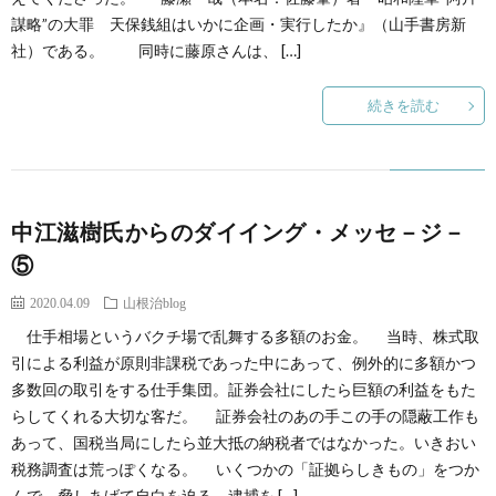
謀略”の大罪 天保銭組はいかに企画・実行したか』（山手書房新
社）である。 同時に藤原さんは、 […]
続きを読む
中江滋樹氏からのダイイング・メッセ－ジ－
⑤
2020.04.09
山根治blog
仕手相場というバクチ場で乱舞する多額のお金。 当時、株式取
引による利益が原則非課税であった中にあって、例外的に多額かつ
多数回の取引をする仕手集団。証券会社にしたら巨額の利益をもた
らしてくれる大切な客だ。 証券会社のあの手この手の隠蔽工作も
あって、国税当局にしたら並大抵の納税者ではなかった。いきおい
税務調査は荒っぽくなる。 いくつかの「証拠らしきもの」をつか
んで、脅しあげて自白を迫る。逮捕を […]