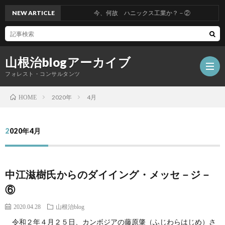
NEW ARTICLE
今、何故 ハニックス工業か？－②
山根治blogアーカイブ
フォレスト・コンサルタンツ
2020年
4月
HOME
HOM
2020年4月
冤
中江滋樹氏からのダイイング・メッセ－ジ－
罪
山
⑥
を
根
会
2020.04.28
山根治blog
令和２年４月２５日、カンボジアの藤原肇（ふじわらはじめ）さ