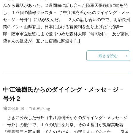
創
治
社
んから電話があった。２週間前に話し合った陸軍天保銭組に端を発
し、１０個の情報クラスタ－（“中江滋樹氏からのダイイング・メッ
る
blog
セ－ジ－号外”）に話が及んだ。 ２人の話し合いの中で、明治長州
案
閥のドン・山縣有朋、日本における官僚制を創り上げた平沼騏一
郎、陸軍軍医総監にまで登りつめた森林太郎（号·鴎外）、及び藤原
人々
内
肇さんの祖父が、互いに密接に関連す […]
続きを読む
中江滋樹氏からのダイイング・メッセ－ジ－
号外２
2020.04.20
山根治blog
さきに公表した号外（中江滋樹氏からのダイイング・メッセ－ジ
－号外）の後半で、１０の項目を列挙、その４番目が鬼塚英昭著
『瀬島龍三と宅見勝「てんのうはん」の守り人』であった。 鬼塚