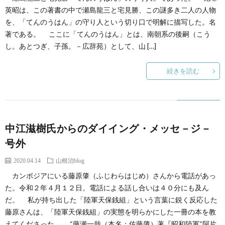
英昭は、この著書の中で瀬島龍三と宅見勝、この謎多き二人の人物
を、「てんのうはん」の守り人という切り口で明解に描写した。名
著である。 ここに「てんのうはん」とは、南朝系の後嗣（こう
し。あとつぎ、子孫。－広辞苑）として、山 […]
続きを読む
中江滋樹氏からのダイイング・メッセ－ジ－
号外
2020.04.14
山根治blog
カンボジアにいる藤原肇（ふじわらはじめ）さんから電話があっ
た。令和２年４月１２日。電話による話し合いは４０分にも及ん
だ。 私が持ち出した「陸軍天保銭組」という言葉に鋭く反応した
藤原さんは、「陸軍天保銭組」の実態を明らかにした一冊の本を教
えてくださった。 “藤瀬一哉（本名：佐藤肇）著『昭和陸軍“阿片