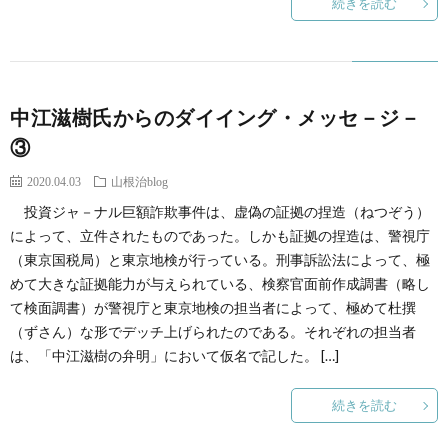
続きを読む
中江滋樹氏からのダイイング・メッセ－ジ－
③
2020.04.03
山根治blog
投資ジャ－ナル巨額詐欺事件は、虚偽の証拠の捏造（ねつぞう）
によって、立件されたものであった。しかも証拠の捏造は、警視庁
（東京国税局）と東京地検が行っている。刑事訴訟法によって、極
めて大きな証拠能力が与えられている、検察官面前作成調書（略し
て検面調書）が警視庁と東京地検の担当者によって、極めて杜撰
（ずさん）な形でデッチ上げられたのである。それぞれの担当者
は、「中江滋樹の弁明」において仮名で記した。 […]
続きを読む