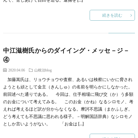
続きを読む
中江滋樹氏からのダイイング・メッセ－ジ－
④
2020.04.06
山根治blog
加藤嵩氏は、リョウチョウや査察、あるいは検察にいかに脅され
ようとも頑として金主（きんしゅ）の名前を明らかにしなかった。
前回述べた通りである。 今回は、仕手相場に飛び交（か）う多額
のお金について考えてみる。 このお金（かね）なるシロモノ、考
えれば考えるほど訳が分からなくなる。摩訶不思議（まかふしぎ。
どう考えても不思議に思われる様子。－明解国語辞典）なシロモノ
としか言いようがない。 「お金は […]