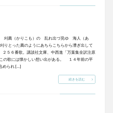
し 刈薦（かりこも）の 乱れ出づ見ゆ 海人（あ
。刈りとった薦のようにあちらこちらから漕ぎ出して
、２５６番歌。講談社文庫、中西進「万葉集全訳注原
この歌には懐かしい想い出がある。 １４年前の平
られ […]
続きを読む