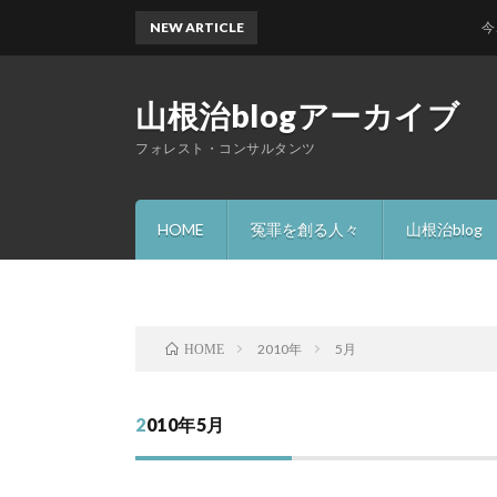
NEW ARTICLE
今、何
山根治blogアーカイブ
フォレスト・コンサルタンツ
HOME
冤罪を創る人々
山根治blog
2010年
5月
HOME
2010年5月