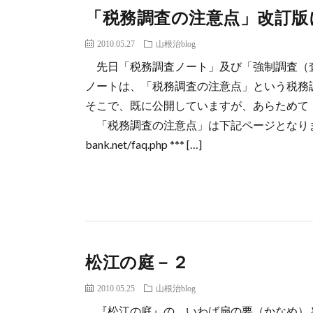
「税務調査の注意点」改訂版
2010.05.27
山根治blog
先日「税務調査ノート」及び「強制調査（
ノートは、「税務調査の注意点」という税
そこで、既に公開していますが、あらためて
「税務調査の注意点」は下記ページとなります。 税務
bank.net/faq.php *** […]
松江の庭－２
2010.05.25
山根治blog
『松江の庭』の、いわば扇の要（かなめ）