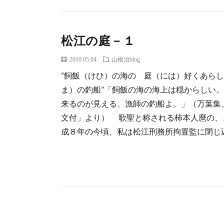
松江の庭－１
2010.05.04
山根治blog
“飼飯（けひ）の海の 庭（には）好くあら
ま）の釣船”「飼飯の海の海上は穏からしい
来るのが見える、漁師の釣船よ。」（万葉集
文付」より） 歌聖と称される柿本人麿の、
成８年の今頃、私は松江刑務所拘置監に閉じ込め