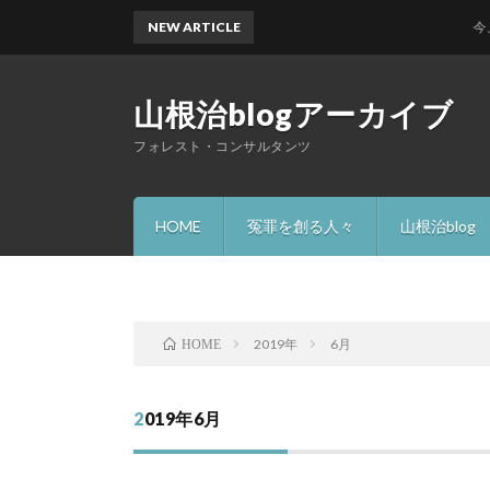
NEW ARTICLE
今、何故
山根治blogアーカイブ
フォレスト・コンサルタンツ
HOME
冤罪を創る人々
山根治blog
2019年
6月
HOME
2019年6月