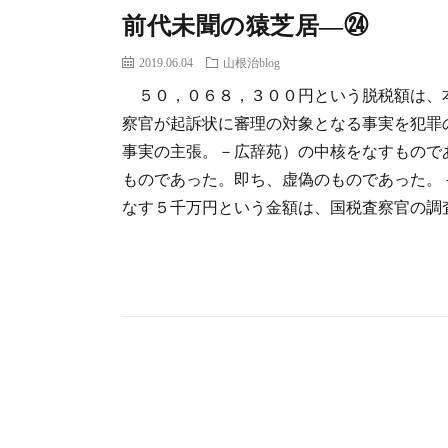
前代未聞の猿芝居―㉔
2019.06.04
山根治blog
５０，０６８，３００円という脱税額は、
察官が起訴状に審理の対象となる事実を犯罪
事実の主張。－広辞苑）の中核をなすもので
ものであった。即ち、虚偽のものであった。
なす５千万円という金額は、国税査察官の調査に