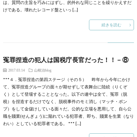
は、質問の主旨を巧みにはずし、的外れな同じことを繰りかえすだ
けである。壊れたレコード盤といっ […]
続きを読む
冤罪捏造の犯人は国税庁長官だった！！－⑧
2017.03.14
山根治blog
***４．冤罪捏造の第四ステージ（その５） 昨年から今年にかけ
て、冤罪捏造グループの面々が期せずして表舞台に陸続（りくぞ
く）として登場することとなった。以下の連中は全て、冤罪（脱
税）を捏造するだけでなく、脱税事件のモミ消し（マッチ・ポン
プ）をして金儲けしている面々だ。公的な立場を悪用して、自ら公
職を賤業(せんぎょう)に陥れている犯罪者、即ち、賤業を生業（なり
わい）としている犯罪者である。 *** […]