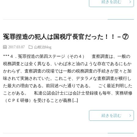
続きを読む
冤罪捏造の犯人は国税庁長官だった！！－⑦
2017.03.07
山根治blog
***４．冤罪捏造の第四ステージ（その４） 査察調査は、一般の
税務調査とは全く異なる、いわば水と油のような存在であるにもか
かわらず、査察調査の現場では一般の税務調査の手続きが堂々と加
味されて実施されていた。これこそ、デタラメな査察調査が横行し
た最大の理由である。前回述べた通りである。 ごく最近判明した
ことがある。 私達公認会計士には会計士登録後も毎年、実務研修
（ＣＰＥ研修）を受けることが義務 […]
続きを読む