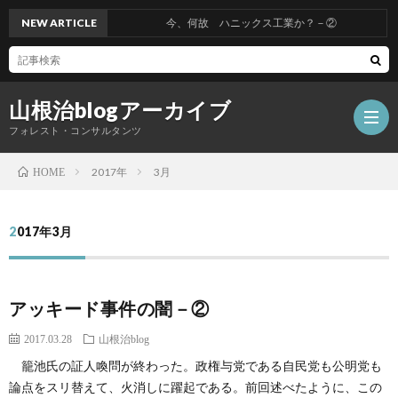
NEW ARTICLE
今、何故 ハニックス工業か？－②
山根治blogアーカイブ
フォレスト・コンサルタンツ
2017年
3月
HOME
HOM
2017年3月
冤
アッキード事件の闇－②
罪
山
2017.03.28
山根治blog
を
根
会
籠池氏の証人喚問が終わった。政権与党である自民党も公明党も
論点をスリ替えて、火消しに躍起である。前回述べたように、この