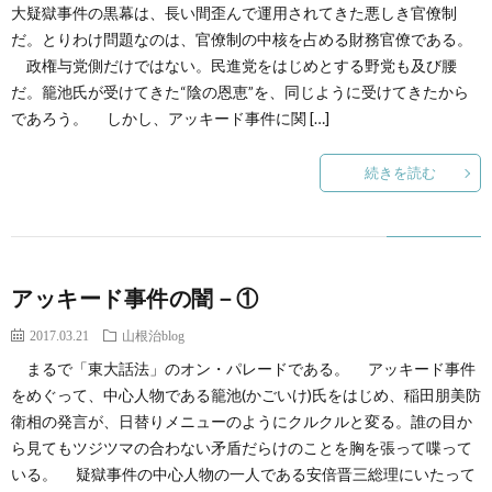
創
治
大疑獄事件の黒幕は、長い間歪んで運用されてきた悪しき官僚制
社
だ。とりわけ問題なのは、官僚制の中核を占める財務官僚である。
政権与党側だけではない。民進党をはじめとする野党も及び腰
る
blog
案
だ。籠池氏が受けてきた“陰の恩恵”を、同じように受けてきたから
であろう。 しかし、アッキード事件に関 […]
人々
内
続きを読む
アッキード事件の闇－①
2017.03.21
山根治blog
まるで「東大話法」のオン・パレードである。 アッキード事件
をめぐって、中心人物である籠池(かごいけ)氏をはじめ、稲田朋美防
衛相の発言が、日替りメニューのようにクルクルと変る。誰の目か
ら見てもツジツマの合わない矛盾だらけのことを胸を張って喋って
いる。 疑獄事件の中心人物の一人である安倍晋三総理にいたって