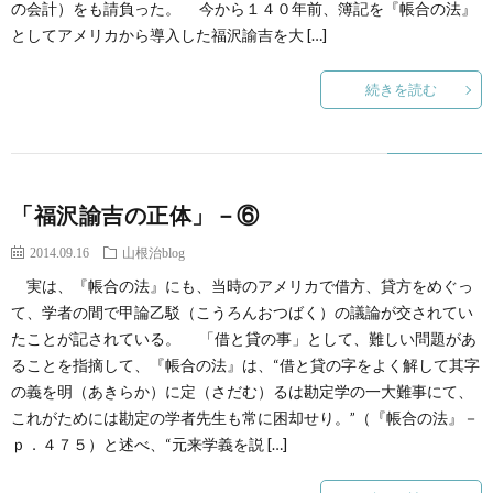
の会計）をも請負った。 今から１４０年前、簿記を『帳合の法』
としてアメリカから導入した福沢諭吉を大 […]
続きを読む
「福沢諭吉の正体」－⑥
2014.09.16
山根治blog
実は、『帳合の法』にも、当時のアメリカで借方、貸方をめぐっ
て、学者の間で甲論乙駁（こうろんおつばく）の議論が交されてい
たことが記されている。 「借と貸の事」として、難しい問題があ
ることを指摘して、『帳合の法』は、“借と貸の字をよく解して其字
の義を明（あきらか）に定（さだむ）るは勘定学の一大難事にて、
これがためには勘定の学者先生も常に困却せり。”（『帳合の法』－
ｐ．４７５）と述べ、“元来学義を説 […]