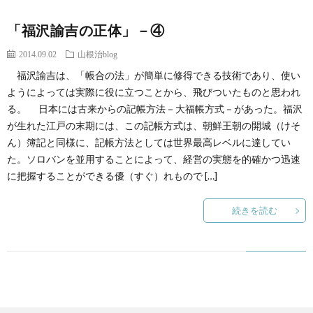
「福沢諭吉の正体」－④
2014.09.02
山根治blog
福沢諭吉は、「帳合の法」が簡単に修得できる技術であり、使い
ようによっては実際に役に立つことから、飛びついたものと思われ
る。 日本には古来からの記帳方法－大福帳方式－があった。福沢
が生れた江戸の末期には、この記帳方式は、朝鮮王朝の開城（けそ
ん）簿記と同様に、記帳方法としては世界最高レベルに達してい
た。ソロバンを並用することによって、経営の実態を的確かつ迅速
に把握することができる優（すぐ）れもので […]
続きを読む