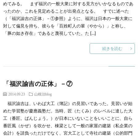
創
治
めてみる。 まず福沢の一般大衆に対する見方がいかなるものであ
社
ったのか、これを見定めることが出発点となる。 すでに述べた
（「福沢諭吉の正体」－①参照）ように、福沢は日本の一般大衆に
る
blog
案
対して偏見を持ち、彼らを「百姓町人の輩（やから）」と称し、
「豚の如き存在」であると蔑視していた。た […]
人々
内
続きを読む
「福沢諭吉の正体」－⑦
2014.09.23
山根治blog
福沢諭吉は、いわば大工（簿記）の見習いであった。見習いが始
めた学習塾が慶應義塾だ。当時、匠（たくみ）のレベルに達した大
工（番匠。ばんじょう。）が日本にいないことをいいことに、自ら
番匠風（かぜ）を吹かせ、棟梁として一般の家屋の建築（私企業の
会計）を請負っただけでなく、宮大工として寺社の建築（公的部門