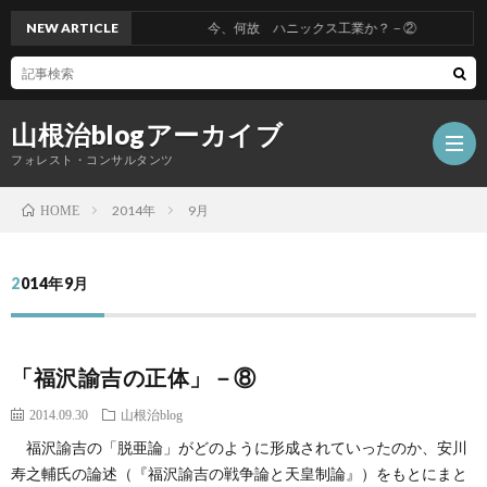
NEW ARTICLE
今、何故 ハニックス工業か？－②
山根治blogアーカイブ
フォレスト・コンサルタンツ
2014年
9月
HOME
HOM
2014年9月
冤
「福沢諭吉の正体」－⑧
罪
山
2014.09.30
山根治blog
を
根
会
福沢諭吉の「脱亜論」がどのように形成されていったのか、安川
寿之輔氏の論述（『福沢諭吉の戦争論と天皇制論』）をもとにまと