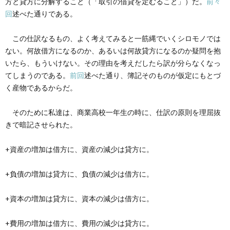
方と貸方に分解すること（「取引の借貸を定むること」）だ。
前々
創
治
社
回
述べた通りである。
る
blog
案
この仕訳なるもの、よく考えてみると一筋縄でいくシロモノでは
ない。何故借方になるのか、あるいは何故貸方になるのか疑問を抱
人々
内
いたら、もういけない。その理由を考えだしたら訳が分らなくなっ
てしまうのである。
前回
述べた通り、簿記そのものが仮定にもとづ
く産物であるからだ。
そのために私達は、商業高校一年生の時に、仕訳の原則を理屈抜
きで暗記させられた。
+資産の増加は借方に、資産の減少は貸方に。
+負債の増加は貸方に、負債の減少は借方に。
+資本の増加は貸方に、資本の減少は借方に。
+費用の増加は借方に、費用の減少は貸方に。