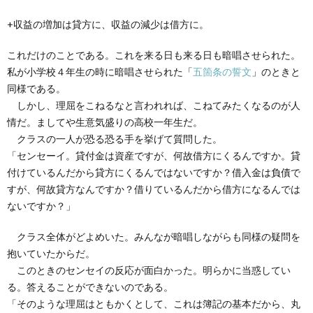
+収益の増加は貸方に、収益の減少は借方に。
これだけのことである。これを来る日も来る日も暗唱させられた。
私が小学校４年生の時に暗唱させられた「
五箇条の誓文
」のときと
同様である。
しかし、理屈をこねるなと言われれば、こねてみたくなるのが人
情だ。ましてや生意気盛りの高校一年生だ。
クラスの一人が恐る恐る手を挙げて質問した。
「センセーイ。貸付金は資産ですが、何故借方にくるんですか。貸
付けているんだから貸方にくるんではないですか？借入金は負債で
すが、何故貸方なんですか？借りているんだから借方になるんでは
ないですか？」
クラス全体がどよめいた。みんなが暗唱しながらも同様の疑問を
抱いていたからだ。
このときのセンセイの反応が面白かった。明らかに当惑してい
る。答えることができないのである。
「そのような理屈はともかくとして、これは簿記の基本だから、丸