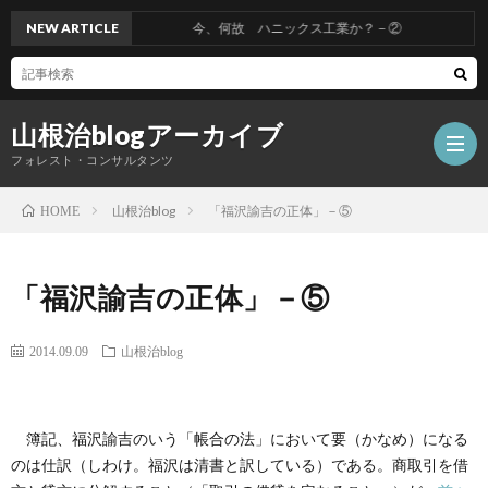
NEW ARTICLE
今、何故 ハニックス工業か？－②
山根治blogアーカイブ
フォレスト・コンサルタンツ
山根治blog
「福沢諭吉の正体」－⑤
HOME
HOM
「福沢諭吉の正体」－⑤
冤
2014.09.09
山根治blog
罪
山
簿記、福沢諭吉のいう「帳合の法」において要（かなめ）になる
を
根
会
のは仕訳（しわけ。福沢は清書と訳している）である。商取引を借