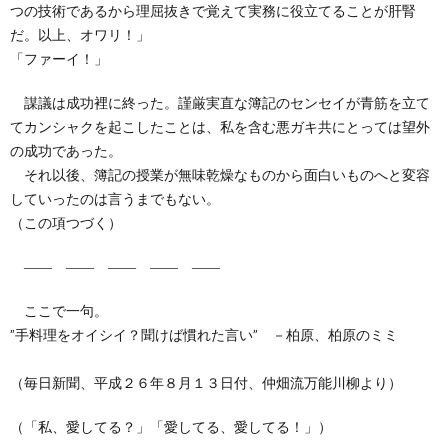
つの技術であるから理屈抜きで覚えて実務に役立てることが肝腎
だ。以上、オワリ！」
「ファーイ！」
謀議は成功裡に終った。謹厳実直な簿記のセンセイが青筋を立て
てカンシャクを起こしたことは、私を含む悪ガキ共にとっては望外
の成功であった。
それ以後、簿記の授業が無味乾燥なものから面白いものへと変容
していったのは言うまでもない。
（この項つづく）
―― ―― ―― ―― ――
ここで一句。
”手料理をオイシイ？聞けば慣れた言い” －柏原、柏原のミミ
（毎日新聞、平成２６年８月１３日付、仲畑流万能川柳より）
（「私、愛してる？」「愛してる、愛してる！」）