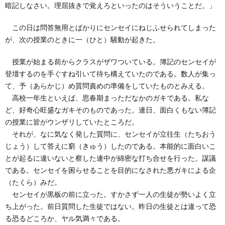
暗記しなさい。理屈抜きで覚えろといったのはそういうことだ。」
この日は問答無用とばかりにセンセイにねじふせられてしまった
が、次の授業のときに一（ひと）騒動が起きた。
授業が始まる前からクラスがザワついている。簿記のセンセイが
登壇するのを手ぐすね引いて待ち構えていたのである。数人が集っ
て、予（あらかじ）め質問責めの準備をしていたものとみえる。
高校一年生といえば、思春期まっただなかのガキである。私な
ど、好奇心旺盛なガキそのものであった。連日、面白くもない簿記
の授業に皆がウンザリしていたところだ。
それが、なに気なく発した質問に、センセイが立往生（たちおう
じょう）して答えに窮（きゅう）したのである。本能的に面白いこ
とが起るに違いないと察した連中が綿密な打ち合せを行った。謀議
である。センセイを困らせることを目的になされた悪ガキによる企
（たくら）みだ。
センセイが黒板の前に立った。すかさず一人の生徒が勢いよく立
ち上がった。前日質問した生徒ではない。昨日の生徒とは違って恐
る恐るどころか、ヤル気満々である。