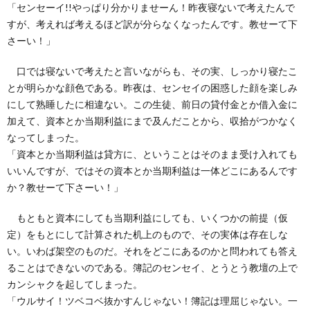
「センセーイ!!やっぱり分かりませーん！昨夜寝ないで考えたんで
すが、考えれば考えるほど訳が分らなくなったんです。教せーて下
さーい！」
口では寝ないで考えたと言いながらも、その実、しっかり寝たこ
とが明らかな顔色である。昨夜は、センセイの困惑した顔を楽しみ
にして熟睡したに相違ない。この生徒、前日の貸付金とか借入金に
加えて、資本とか当期利益にまで及んだことから、収拾がつかなく
なってしまった。
「資本とか当期利益は貸方に、ということはそのまま受け入れても
いいんですが、ではその資本とか当期利益は一体どこにあるんです
か？教せーて下さーい！」
もともと資本にしても当期利益にしても、いくつかの前提（仮
定）をもとにして計算された机上のもので、その実体は存在しな
い。いわば架空のものだ。それをどこにあるのかと問われても答え
ることはできないのである。簿記のセンセイ、とうとう教壇の上で
カンシャクを起してしまった。
「ウルサイ！ツベコベ抜かすんじゃない！簿記は理屈じゃない。一