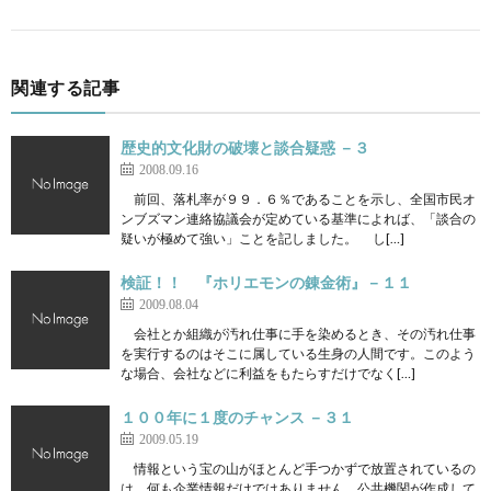
関連する記事
歴史的文化財の破壊と談合疑惑 －３
2008.09.16
前回、落札率が９９．６％であることを示し、全国市民オ
ンブズマン連絡協議会が定めている基準によれば、「談合の
疑いが極めて強い」ことを記しました。 し[…]
検証！！ 『ホリエモンの錬金術』－１１
2009.08.04
会社とか組織が汚れ仕事に手を染めるとき、その汚れ仕事
を実行するのはそこに属している生身の人間です。このよう
な場合、会社などに利益をもたらすだけでなく[…]
１００年に１度のチャンス －３１
2009.05.19
情報という宝の山がほとんど手つかずで放置されているの
は、何も企業情報だけではありません。公共機関が作成して