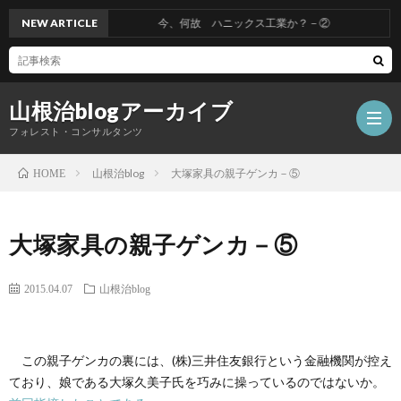
NEW ARTICLE
今、何故 ハニックス工業か？－②
山根治blogアーカイブ
フォレスト・コンサルタンツ
山根治blog
大塚家具の親子ゲンカ－⑤
HOME
HOM
大塚家具の親子ゲンカ－⑤
冤
2015.04.07
山根治blog
罪
山
この親子ゲンカの裏には、(株)三井住友銀行という金融機関が控え
を
根
会
ており、娘である大塚久美子氏を巧みに操っているのではないか。