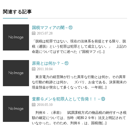
関連する記事
国税マフィアの闇－⑪
2015.07.28
「脱税は犯罪ではない。現在の法体系を前提とする限り、脱
税（逋脱）という犯罪は犯罪として成立しない。」 上記の
命題についてはすでに述べた（“国税マフィ[…]
原発とは何か？－⑪
2011.10.04
東京電力の経営陣が行った異常な行動とは何か。その異常
な行動の軌跡とは何か。 ズバリ、お金である。決算期末の
現金預金が突出して多くなっている、一年前[…]
査察Ｇメンを犯罪人として告発！！－⑬
2016.05.10
判例６．（承前） 賦課課税方式の物品税の納付すべき税
額の確定については、当時（昭和２９年）法文上明記されて
いなかった。そのため、判例６．は、国税徴[…]