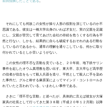
前回指摘したことである
。
創
治
社
る
blog
案
それにしても何故この女性が操り人形の役割を演じているのか不
人々
内
思議である。彼女は一橋大学出身のいわば才女だ。実の父親を足蹴
にし、父親が苦労して育てあげた会社の存続を危うくする行為を平
然と行ない、しかも、結果的に自らも破綻するおそれのある行動を
しているのであるから、通常の理解を通りこしている。何かに取り
付かれているとしか言いようがない。
この女性の理不尽な言動を見ていると、２０年前、地下鉄サリン
事件を起したオウム真理教を思い出す。東大卒、京大卒など高学歴
の信者が信念をもって殺人兵器を造り、平然として殺人に手を染め
た事件だ。グルと称する麻原某によってマインド・コントロールさ
れていたと言われている、いまわしい事件である。
さきに「理不尽な言動」と述べたが、具体的に言えば彼女が大塚
家具の社長として行ってきた第３８期（平成２０年１２月期）以降