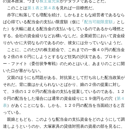
の資本政策、つまり
株主還元策
がデタラメであることだ。
このことは
第１表と第４表
を見れば一目瞭然だ。
赤字に転落しても増配を続け、しかもまともな経営者であるなら
ば心得ている配当金の支払い限度額（仮に「
配当可能限度額
」とし
た）を大幅に超える配当金の支払いをしているのであるから唖然と
する。会社の資金繰りなどお構いなしだ。企業経営において資金繰
りがいかに大切なものであるのか、彼女には分っていないようだ。
ことに、このたびの株主総会で、これまでの一株４０円の配当金
を２倍の８０円にしようとするなど狂気の沙汰である。プロキシ
ー・ファイト（委任状争奪戦）のためとはいえ、あまりのことに開
いた口が塞がらない。
父親のほうにも問題がある。対抗策として打ち出した配当政策が
それだ。背に腹はかえられないとばかり、娘の２倍の提案に対し
て、３倍の１２０円の配当金の支払を提案しているのである。１２
０円の配当をした場合には通常の資金繰りに１９億円もの穴（
第４
表
）があくことになる。しかも、１２０円の配当を当面続けると言
っている。
親娘ともども、このような配当金の支払資金をどのようにして調
達しようというのか。大塚家具の貸借対照表の資産の部を見るに、