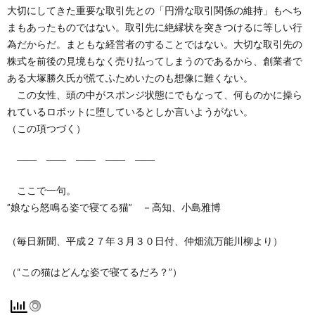
大切にしてきた重要な取引先との「円滑な取引関係の維持」もへち
まもあったものではない。取引先に絶縁状を突きつけるに等しい行
為だからだ。まともな経営者のすることではない。大切な取引先の
株式を前後の見境もなく売り払ってしまうのであるから、創業者で
ある大塚勝久氏が慌てふためいたのも想像に難くない。
この女性、頭の中がスポンジ状態にでもなって、何ものかに操ら
れているロボットに堕しているとしか言いようがない。
（この項つづく）
―― ―― ―― ―― ――
ここで一句。
”娘なら怒鳴る姿で寝てる猫” －高知、小島雅博
（毎日新聞、平成２７年３月３０日付、仲畑流万能川柳より）
（“この猫はどんな姿で寝てるだろ？”）