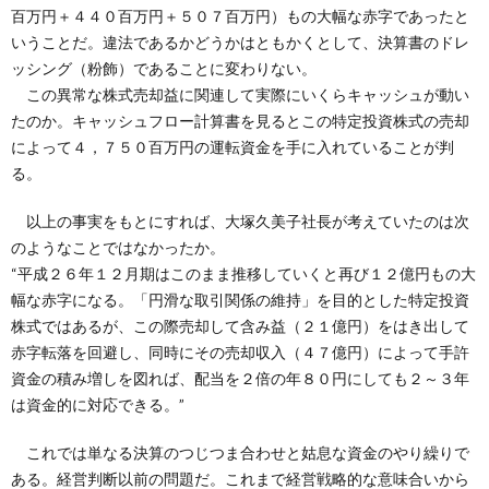
百万円＋４４０百万円＋５０７百万円）もの大幅な赤字であったと
いうことだ。違法であるかどうかはともかくとして、決算書のドレ
ッシング（粉飾）であることに変わりない。
この異常な株式売却益に関連して実際にいくらキャッシュが動い
たのか。キャッシュフロー計算書を見るとこの特定投資株式の売却
によって４，７５０百万円の運転資金を手に入れていることが判
る。
以上の事実をもとにすれば、大塚久美子社長が考えていたのは次
のようなことではなかったか。
“平成２６年１２月期はこのまま推移していくと再び１２億円もの大
幅な赤字になる。「円滑な取引関係の維持」を目的とした特定投資
株式ではあるが、この際売却して含み益（２１億円）をはき出して
赤字転落を回避し、同時にその売却収入（４７億円）によって手許
資金の積み増しを図れば、配当を２倍の年８０円にしても２～３年
は資金的に対応できる。”
これでは単なる決算のつじつま合わせと姑息な資金のやり繰りで
ある。経営判断以前の問題だ。これまで経営戦略的な意味合いから