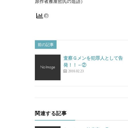
原作者雁屋哲氏の造語）
前の記事
査察Ｇメンを犯罪人として告
発！！－②
2016.02.23
関連する記事