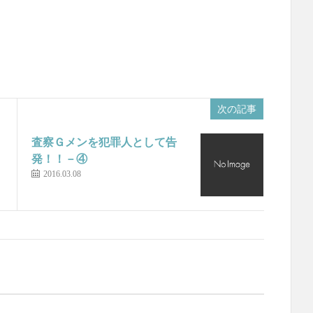
次の記事
査察Ｇメンを犯罪人として告
発！！－④
2016.03.08