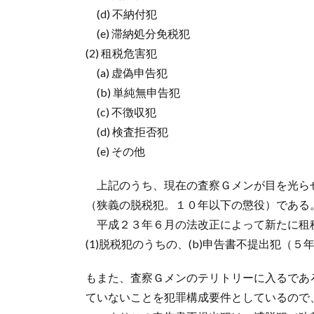
(d) 不納付犯
(e) 滞納処分免税犯
(2) 租税危害犯
(a) 虚偽申告犯
(b) 単純無申告犯
(c) 不徴収犯
(d) 検査拒否犯
(e) その他
上記のうち、現在の査察Ｇメンが目を光らせて
（狭義の脱税犯。１０年以下の懲役）である
平成２３年６月の法改正によって新たに租
(1)脱税犯のうちの、(b)申告書不提出犯（５
もまた、査察Ｇメンのテリトリーに入るであ
ていないことを犯罪構成要件としているので