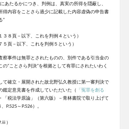
為にあたるかにつき、判例は、真実の所得を隠蔽し、
所得内容をことさら過少に記載した内容虚偽の申告書
る”
１３８頁－以下、これを判例４という）
７５頁－以下、これを判例５という）
査察事件は無罪とされたものの、別件である引当金の
この“ことさら判決”を根拠として有罪にされたいわく
して確立・展開された故北野弘久教授に第一審判決で
の鑑定意見書を作成していただいた（
「冤罪を創る
・「税法学原論」（第六版）－青林書院で取り上げて
.525～P.526）。
.ⅲ）