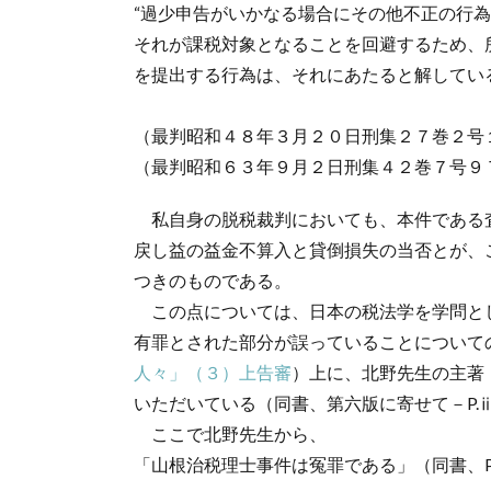
“過少申告がいかなる場合にその他不正の行
それが課税対象となることを回避するため、
を提出する行為は、それにあたると解してい
（最判昭和４８年３月２０日刑集２７巻２号
（最判昭和６３年９月２日刑集４２巻７号９
私自身の脱税裁判においても、本件である
戻し益の益金不算入と貸倒損失の当否とが、
つきのものである。
この点については、日本の税法学を学問と
有罪とされた部分が誤っていることについて
人々」（３）上告審
）上に、北野先生の主著
いただいている（同書、第六版に寄せて－P.ⅲ、P
ここで北野先生から、
「山根治税理士事件は冤罪である」（同書、P