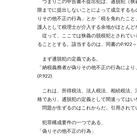
つまりこの申告書不提出犯は、逋脱犯（狭
限までに提出しないことによって成立するも
りその他不正の行為」とか「税を免れたこと
護人として税理士が介入する余地がほとんど
従って、ここでは狭義の脱税犯とされている逋
ることとする。該当するのは、同書のP.922～
まず逋脱犯の定義である。
「納税義務者が偽りその他不正の行為により
(P.922)
これは、所得税法、法人税法、相続税法、
格であり、逋脱犯の定義として間違ってはい
問題が生ずるのはこれからだ。引用されて
犯罪構成要件の一つである、
「偽りその他不正の行為」