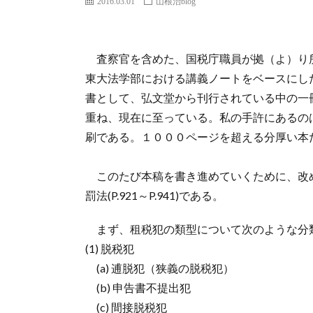
2016.03.01
山根治blog
査察官を含めた、国税庁職員が拠（よ）り
東大法学部における講義ノートをベースにし
書として、弘文堂から刊行されている中の一冊
重ね、現在に至っている。私の手許にあるのは
刷である。１０００ページを超える分厚い本
このたび本稿を書き進めていくために、改
罰法(P.921～P.941)である。
まず、租税犯の類型について次のような分
(1) 脱税犯
(a) 逋脱犯（狭義の脱税犯）
(b) 申告書不提出犯
(c) 間接脱税犯