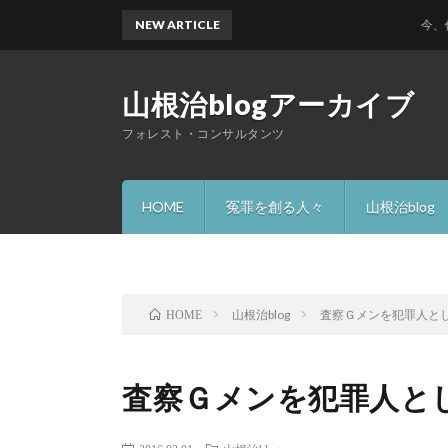
NEW ARTICLE
今、何故 
山根治blogアーカイブ
フォレスト・コンサルタンツ
HOME
冤罪を創る人々
山根治blog
山根治blog
査察Ｇメンを犯罪人と
HOME
査察Ｇメンを犯罪人と