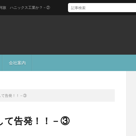
ハニックス工業か？－②
会社案内
して告発！！－③
して告発！！－③