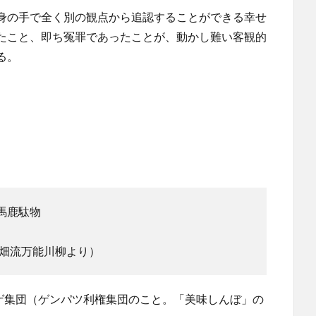
身の手で全く別の観点から追認することができる幸せ
たこと、即ち冤罪であったことが、動かし難い客観的
る。
馬鹿駄物
畑流万能川柳より）
－ゲ集団（ゲンパツ利権集団のこと。「美味しんぼ」の