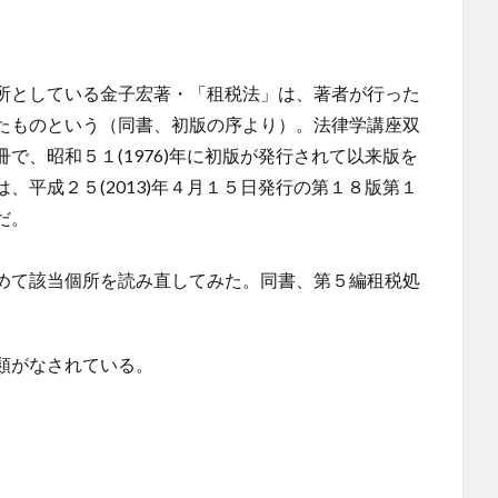
所としている金子宏著・「租税法」は、著者が行った
たものという（同書、初版の序より）。法律学講座双
で、昭和５１(1976)年に初版が発行されて以来版を
、平成２５(2013)年４月１５日発行の第１８版第１
だ。
めて該当個所を読み直してみた。同書、第５編租税処
類がなされている。