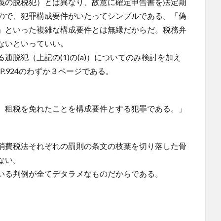
義の脱税犯）とは異なり、故意に確定申告書を法定期
ので、犯罪構成要件がいたってシンプルである。「偽
」といった複雑な構成要件とは無縁だからだ。税務弁
ないといっていい。
脱犯（上記の(1)の(a)）についてのみ検討を加え
P.924のわずか３ページである。
、租税を免れたことを構成要件とする犯罪である。」
消費税法それぞれの罰則の条文の枝葉を切り落した骨
ない。
いる判例が全てデタラメなものだからである。