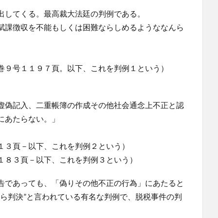
出してくる。最高裁大法廷の判例である。
賦課徴収を不能もしくは困難ならしめるようななんら
巻９号１１９７頁。以下、これを判例１という）
虚偽記入、二重帳簿の作成その他社会通念上不正と認
にあたらない。」
１３頁－以下、これを判例２という）
１８３頁－以下、これを判例３という）
告であっても、「偽りその他不正の行為」にあたると
さら判決”と言われている有名な判例で、脱税事件の判