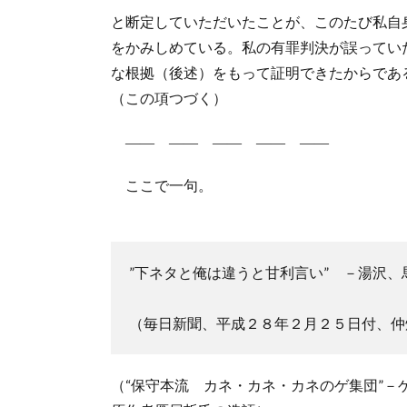
と断定していただいたことが、このたび私自
をかみしめている。私の有罪判決が誤ってい
な根拠（後述）をもって証明できたからであ
（この項つづく）
―― ―― ―― ―― ――
ここで一句。
”下ネタと俺は違うと甘利言い” －湯沢、
（毎日新聞、平成２８年２月２５日付、仲
（“保守本流 カネ・カネ・カネのゲ集団”