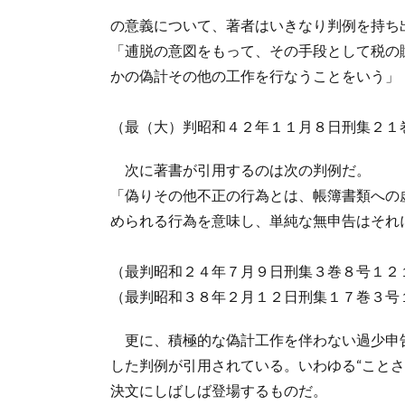
の意義について、著者はいきなり判例を持ち
「逋脱の意図をもって、その手段として税の
かの偽計その他の工作を行なうことをいう」
（最（大）判昭和４２年１１月８日刑集２１
次に著書が引用するのは次の判例だ。
「偽りその他不正の行為とは、帳簿書類への
められる行為を意味し、単純な無申告はそれ
（最判昭和２４年７月９日刑集３巻８号１２
（最判昭和３８年２月１２日刑集１７巻３号
更に、積極的な偽計工作を伴わない過少申
した判例が引用されている。いわゆる“こと
決文にしばしば登場するものだ。