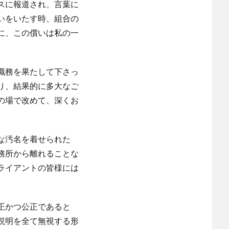
スに報道され、言葉に
いをいたす時、組合の
に、この償いは私の一
。
職務を果たして下さっ
り、結果的に多大なご
の場で改めて、深くお
な汚名を着せられた
務所から離れることな
ライアントの皆様には
正かつ公正であると
説明を全て無視する形