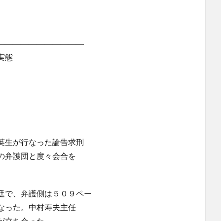
―――――――――――
実態
英生が行なった論告求刑
の弁護団と度々会合を
廷で、弁護側は５０９ペー
なった。中村寿夫主任
が立ち会った。