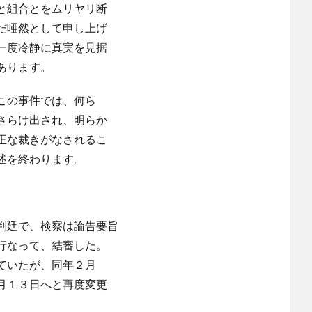
と組合とをムリヤリ断
だ唖然として申し上げ
一度冷静に真実を見据
あります。
この事件では、何ら
さらけ出され、明らか
正な裁きがなされるこ
述を終わります。
判廷で、検察は論告要旨
行なって、結審した。
ていたが、同年２月
月１３日へと再度変更