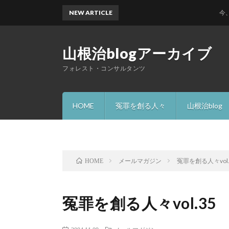
NEW ARTICLE
今、何故
山根治blogアーカイブ
フォレスト・コンサルタンツ
HOME
冤罪を創る人々
山根治blog
メールマガジン
冤罪を創る人々vol.
HOME
冤罪を創る人々vol.35