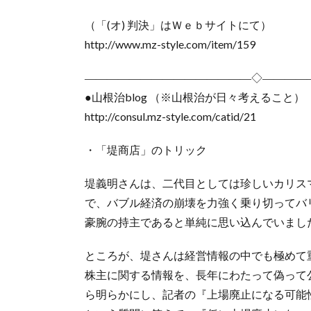
（「(オ) 判決」はＷｅｂサイトにて）
http://www.mz-style.com/item/159
―――――――――――――――◇――――
●山根治blog （※山根治が日々考えること）
http://consul.mz-style.com/catid/21
・「堤商店」のトリック
堤義明さんは、二代目としては珍しいカリス
で、バブル経済の崩壊を力強く乗り切ってバ
豪腕の持主であると単純に思い込んでいまし
ところが、堤さんは経営情報の中でも極めて
株主に関する情報を、長年にわたって偽って
ら明らかにし、記者の『上場廃止になる可能