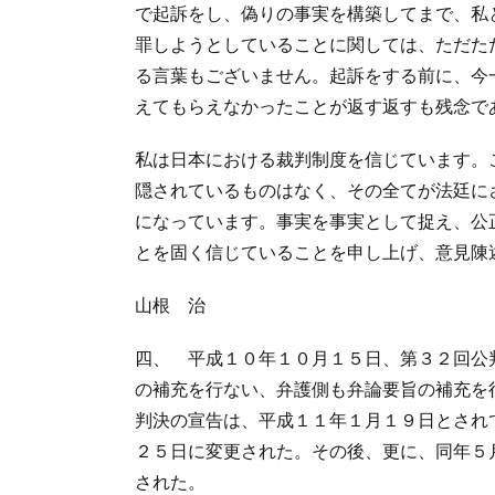
で起訴をし、偽りの事実を構築してまで、私
罪しようとしていることに関しては、ただた
る言葉もございません。起訴をする前に、今
えてもらえなかったことが返す返すも残念で
私は日本における裁判制度を信じています。
隠されているものはなく、その全てが法廷に
になっています。事実を事実として捉え、公
とを固く信じていることを申し上げ、意見陳
山根 治
四、 平成１０年１０月１５日、第３２回公
の補充を行ない、弁護側も弁論要旨の補充を
判決の宣告は、平成１１年１月１９日とされ
２５日に変更された。その後、更に、同年５
された。