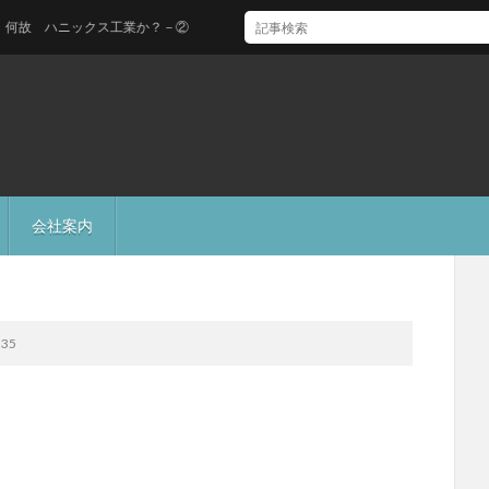
 ハニックス工業か？－②
会社案内
35