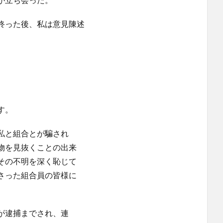
終った後、私は意見陳述
す。
私と組合とが騙され
物を見抜くことの出来
その不明を深く恥じて
さった組合員の皆様に
が逮捕までされ、連