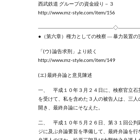
西武鉄道 グループの資金繰り－３
http://www.mz-style.com/item/156
―――――――――――――――◇――――
●（第六章）権力としての検察 ― 暴力装置の
「(ウ) 論告求刑」より続く
http://www.mz-style.com/item/149
(エ) 最終弁論と意見陳述
一、 平成１０年３月２４日に、検察官立石
を受けて、私を含めた３人の被告人は、三人
開き、最終弁論にそなえた。
二、 平成１０年５月２６日、第３１回公判
ジに及ぶ弁論要旨を準備して、最終弁論を行
弁護人のほか、松原三朗及び大野敏之弁護人