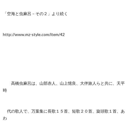
「空海と虫麻呂－その２」より続く
http://www.mz-style.com/item/42
高橋虫麻呂は、山部赤人、山上憶良、大伴旅人らと共に、天平
時
代の歌人で、万葉集に長歌１５首、短歌２０首、旋頭歌１首、あ
わ