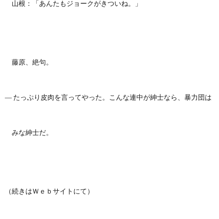
山根：「あんたもジョークがきついね。」
藤原、絶句。
― たっぷり皮肉を言ってやった。こんな連中が紳士なら、暴力団は
みな紳士だ。
（続きはＷｅｂサイトにて）