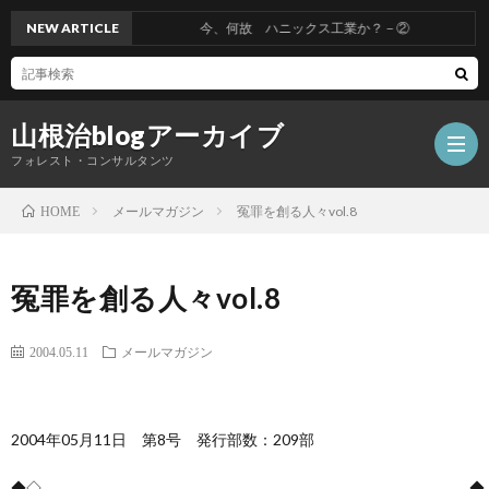
NEW ARTICLE
今、何故 ハニックス工業か？－②
山根治blogアーカイブ
フォレスト・コンサルタンツ
メールマガジン
冤罪を創る人々vol.8
HOME
HOM
冤罪を創る人々vol.8
冤
2004.05.11
メールマガジン
罪
山
2004年05月11日 第8号 発行部数：209部
を
根
会
◆◇――――――――――――――――――――――――――――◆