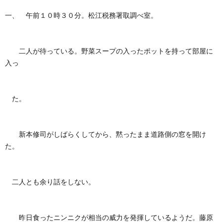
一、 午前１０時３０分。松江税務署取調べ室。
二人が待っている。野菜スープの入ったポットを持って部屋に
入っ
た。
新本修司がしばらくしてから、黙ったまま道路側の窓を開け
た。
二人とも余り話をしない。
昨日食ったニンニクが相当の威力を発揮しているようだ。藤原