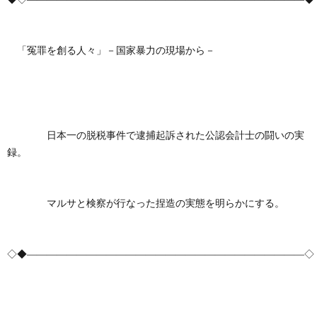
創
治
社
る
blog
案
「冤罪を創る人々」－国家暴力の現場から－
人々
内
日本一の脱税事件で逮捕起訴された公認会計士の闘いの実
録。
マルサと検察が行なった捏造の実態を明らかにする。
◇◆――――――――――――――――――――――――――――◇