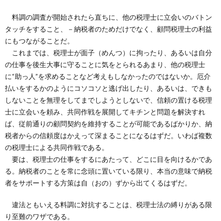
料調の調査が開始されたら直ちに、他の税理士に立会いのバトン
タッチをすること、－納税者のためだけでなく、顧問税理士の利益
にもつながることだ。
これまでは、税理士が面子（めんつ）に拘ったり、あるいは自分
の仕事を後生大事に守ることに気をとられるあまり、他の税理士
に“助っ人”を求めることなど考えもしなかったのではないか。厄介
払いをするかのようにコソコソと逃げ出したり、あるいは、できも
しないことを無理をしてまでしようとしないで、信頼の置ける税理
士に立会いを頼み、共同作戦を展開してキチンと問題を解決すれ
ば、従前通りの顧問契約を維持することが可能であるばかりか、納
税者からの信頼度はかえって深まることになるはずだ。いわば複数
の税理士による共同作戦である。
要は、税理士の仕事をするにあたって、どこに目を向けるかであ
る。納税者のことを常に念頭に置いている限り、本当の意味で納税
者をサポートする方策は自（おの）ずから出てくるはずだ。
違法ともいえる料調に対抗することは、税理士法の縛りがある限
り至難のワザである。