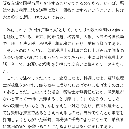
等な立場で国税当局と交渉することができるのである。いわば、悪
法である税理士法を逆手に取り、骨抜きにするということだ。抜け
穴と称する所以（ゆえん）である。
私はこれまでいわば“助っ人”として、かなりの数の料調の立会い
を経験している。東京、関東信越、名古屋、大阪、広島の各国税局
で、税目も法人税、所得税、相続税にわたり、業種も様々である。
それらのほとんどは、顧問税理士が料調に脅し上げられて調査の
立会いを放り投げてしまったケースであった。中には顧問税理士と
話し合って、お互いの役割を分担して立会いに臨んだケースもあっ
た。
これまで述べてきたように、査察にせよ、料調にせよ、顧問税理
士が後難をおそれて触らぬ神に祟りなしとばかりに逃げ出すのはよ
くあることだ。このような場合、税理士が無責任だとか、意気地が
ないと言って一概に批難することは酷（こく）であろう。むしろ、
今の税理士法のもとではやむをえない対応であり、顧問税理士とし
ては賢明な措置であるとさえ言えるものだ。自分でなんとか事態を
打開しようともがいた挙句、国税側の手先のようになって、納税者
に無用の犠牲を強いることになるよりははるかにましである。