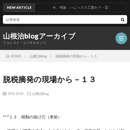
NEW ARTICLE
今、何故 ハニックス工業か？－②
山根治blogアーカイブ
フォレスト・コンサルタンツ
山根治blog
脱税摘発の現場から－１３
HOME
HOM
脱税摘発の現場から－１３
冤
2010.10.05
山根治blog
罪
山
***１３．税制の抜け穴（承前）
を
根
会