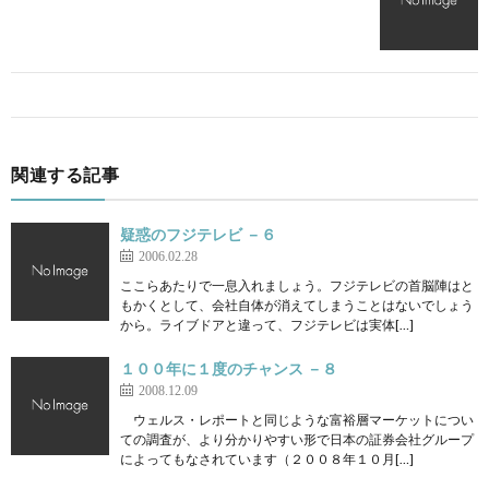
関連する記事
疑惑のフジテレビ －６
2006.02.28
ここらあたりで一息入れましょう。フジテレビの首脳陣はと
もかくとして、会社自体が消えてしまうことはないでしょう
から。ライブドアと違って、フジテレビは実体[…]
１００年に１度のチャンス －８
2008.12.09
ウェルス・レポートと同じような富裕層マーケットについ
ての調査が、より分かりやすい形で日本の証券会社グループ
によってもなされています（２００８年１０月[…]