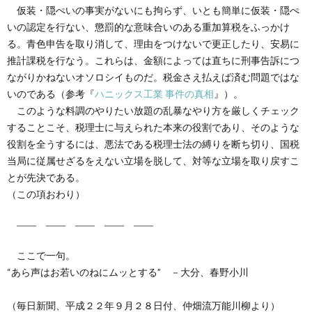
仮装・隠ぺいの事実がないにも拘らず、いとも簡単に仮装・隠ぺ
いの認定を行ない、懲罰的な意味合いのある重加算税をふっかけ
る。青色申告を取り消して、理由をつけないで更正したり、安易に
推計課税を行なう。これらは、金額によっては直ちに刑事告訴につ
ながりかねないオソロシイものだ。税金さえ払えば済む問題ではな
いのである（参考『
ハニックス工業 事件の真相
』）。
このような料調のやりたい放題の乱暴なやり方を厳しくチェック
することこそ、税理士に与えられた本来の役割であり、そのような
役割を全うするには、悪法である税理士法の縛りを断ち切り、国税
当局に従属せざるをえない立場を脱して、対等な立場を取り戻すこ
とが先決である。
（この項おわり）
―― ―― ―― ―― ――
ここで一句。
“あら声はお若いのねにムッとする” －大分、春野小川
（毎日新聞、平成２２年９月２８日付、仲畑流万能川柳より）