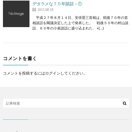
デタラメな７０年談話－①
2015.08.18
平成２７年８月１４日、安倍晋三首相は、戦後７０年の首
相談話を閣議決定した上で発表した。 戦後５０年の村山談
話、６０年の小泉談話に盛り込まれた、 +[…]
コメントを書く
コメントを投稿するには
ログイン
してください。