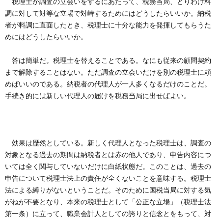
税理士が調査の立会いをするにあたって、税務当局、とりわけ料
創
治
社
調に対して対等な立場で対峙するためにはどうしたらいいか。納税
者が料調に直面したとき、税理士に十分な能力を発揮してもらうた
る
blog
案
めにはどうしたらいいか。
人々
内
答は簡単だ。税理士を替えることである。なにも従来の顧問契約
まで解除することはない。ただ調査の立会いだけを別の税理士に頼
めばいいのである。納税者の代理人が一人多くなるだけのことだ。
手続き的には新しい代理人の届けを税務当局に出せばよい。
効果は歴然としている。新しく代理人となった税理士は、調査の
対象となる過去の期間は納税者とは赤の他人であり、申告内容につ
いては全く関与していないだけに白紙状態だ。このことは、過去の
申告について税理士法上の責任が全くないことを意味する。税理士
法による縛りがないということだ。そのために国税当局に対する気
がねが不要となり、本来の税理士として「公正な立場」（税理士法
第一条）に立って、職業会計人としての誇りと信念とをもって、対