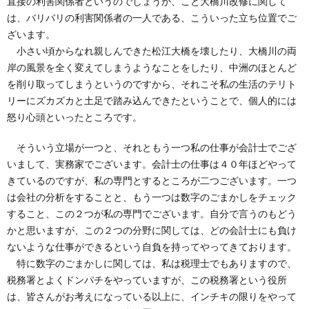
直接の利害関係者というのでしょうか、こと大橋川改修に関して
は、バリバリの利害関係者の一人である、こういった立ち位置でご
ざいます。
小さい頃からなれ親しんできた松江大橋を壊したり、大橋川の両
岸の風景を全く変えてしまうようなことをしたり、中洲のほとんど
を削り取ってしまうというのですから、それこそ私の生活のテリト
リーにズカズカと土足で踏み込んできたということで、個人的には
怒り心頭といったところです。
そういう立場が一つと、それともう一つ私の仕事が会計士でござ
いまして、実務家でございます。会計士の仕事は４０年ほどやって
きているのですが、私の専門とするところが二つございます。一つ
は会社の分析をすることと、もう一つは数字のごまかしをチェック
すること、この２つが私の専門でございます。自分で言うのもどう
かと思いますが、この２つの分野に関しては、どの会計士にも負け
ないような仕事ができるという自負を持ってやってきております。
特に数字のごまかしに関しては、私は税理士でもありますので、
税務署とよくドンパチをやっていますが、この税務署という役所
は、皆さんがお考えになっている以上に、インチキの限りをやって