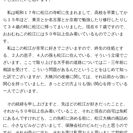
私は昭和１７年に松江の寺町に生まれまして、高校を卒業してか
ら１５年ほど、東京とか名古屋とか京都で勉強したり修行したりし
て３４歳の時に松江に帰ってまいりました。現在６７歳ですので、
おおむねこの松江には５０年以上住み着いているものでございま
す。
私はこの松江が非常に好きでございますので、終生の住処とす
る、２人の息子、４人の孫も松江に住んでいる、そういう立場でご
ざいます。ここで取り上げる大手前の道路については二・三年前に
相談を受けて、こういう問題があるんだということをはじめて知っ
た訳でございますが、大橋川の改修に関しては、それ以前から強い
関心を持っていました。きっとどの方よりも強い関心を持っている
一人でございます。
その経緯を申し上げますと、先ほどの松江が好きだったことと、
それから５０年以上住み着いていること、それと現在の自宅は魚町
にあるんですけれども、この魚町に決める前に、松江大橋の南詰め
に、小さなビルがございまして、保険会社のビルだったと思うので
すが、それが売りに出た。それを実は私買おうと思いまして契約寸