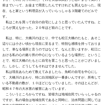
前までいって、お金まで用意したんですけれども買えなかった。現
在、もと家という料理店が入っていらっしゃる３階建てのビルで
す。
私はこれを買って自分の自宅にしようと思っていたんですね。と
ころが買えなかった。２０年ほど前のことです。
私は、特に、大橋川のほとり、中でも松江大橋のたもと、あそこ
辺りには小さい頃から現在に至るまで、特別な感情を持っておりま
して、単なる場所と言うのではなくて、なんと言いますか、松江に
おける私の心の拠り所の中心になっているような場所だ、というこ
とで、松江大橋のたもとに自宅を置こうと思ったことがございまし
た。しかし、どうしてもそれはできませんでした。
私は現在あらためて数えてみましたら、魚町の自宅を中心にし
て、大橋川のまわり、特に白潟地区が一番多いんですが、所有して
いる不動産の数が、１０ほどになっていました。そのほとんどが、
昭和４７年の大水害の被害にあっています。
こういうところからですね、皆様方は地域住民でいらっしゃるの
ですが、私の場合は地域住民であると同時に、治水問題に関しては