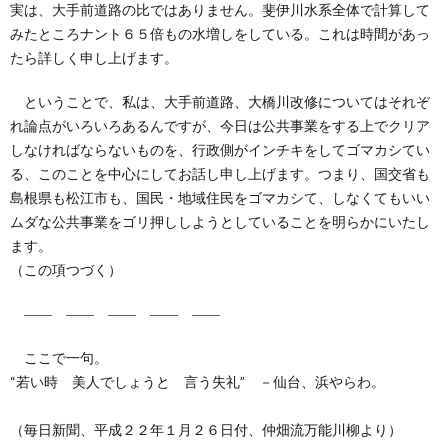
実は、大手前道路の比ではありません。斐伊川水系全体で計算して
みたところナント６５倍もの水増しをしている。これは時間があっ
たら詳しく申し上げます。
ということで、私は、大手前道路、大橋川改修についてはそれぞ
れ論点がいろいろあるんですが、今日は公共事業をする上でクリア
しなければならないものを、行政側がインチキをしてゴマカシてい
る、このことを中心にしてお話し申し上げます。つまり、国交省も
島根県も松江市も、国民・地域住民をゴマカシて、しなくてもいい
ムダな公共事業をゴリ押ししようとしていることを明らかにいたし
ます。
（この項つづく）
―― ―― ―― ―― ――
ここで一句。
“若い時 美人でしょうと 言う失礼” －仙台、浜やらわ。
（毎日新聞、平成２２年１月２６日付、仲畑流万能川柳より）