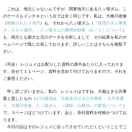
これは、地元じゃないんですが、関東地方にある八ッ場ダム、こ
のケースもインチキという点では全く同じです。私は、大橋川改修
（
粉飾された２兆円
）も、それから八ッ場ダム（
『疑惑のダム事業
４，６００億円』－八ッ場ダムの費用対効果（Ｂ／Ｃ）について
）
も、両方とも膨大な元のデータを分析しまして、その結果を私のホ
ームページで既に公表しております。詳しいことはそちらを御覧下
さい。
（司会） レジュメはお配りした資料の真中あたりに入っておりま
す。合せて１１ページ、資料を含めて付けておりますので、それを
ご参照ください。
申し訳ございません。私の、レジュメはですね、大義なき公共事
業と題したもの（
1/23講演会「大義名分なき公共事業 －大手前通
り、大橋川改修、八ッ場ダム」（講師：山根治）の要旨について
）
で、３ページほどつけています。あと、添付資料を何枚かつけてお
ります。
今日の話はそのレジュメに沿ってさせていただくということでご