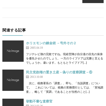
関連する記事
ホリエモンの錬金術 －号外その２
2005.04.19
フジテレビ側の完敗ですね。現経営陣が自分達の目先の保身
を優先させたのでしょう。 一方のライブドアは完勝と言える
でしょうか。違います。もともとライブドア[…]
民主党政権の置き土産－偽りの査察調査－⑥
2013.10.08
次に、税務署長の「調査」、即ち、「当該調査」につい
て。 これについては、税務の実務慣行としては、「実地調
査」、略して「実調」であることが当然のこと[…]
挙動不審な査察官
2013.03.26