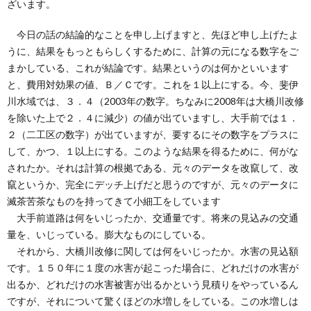
ざいます。
今日の話の結論的なことを申し上げますと、先ほど申し上げたよ
うに、結果をもっともらしくするために、計算の元になる数字をご
まかしている、これが結論です。結果というのは何かといいます
と、費用対効果の値、Ｂ／Ｃです。これを１以上にする。今、斐伊
川水域では、３．４（2003年の数字。ちなみに2008年は大橋川改修
を除いた上で２．４に減少）の値が出ていますし、大手前では１．
２（二工区の数字）が出ていますが、要するにその数字をプラスに
して、かつ、１以上にする。このような結果を得るために、何がな
されたか。それは計算の根拠である、元々のデータを改竄して、改
竄というか、完全にデッチ上げだと思うのですが、元々のデータに
滅茶苦茶なものを持ってきて小細工をしています
大手前道路は何をいじったか、交通量です。将来の見込みの交通
量を、いじっている。膨大なものにしている。
それから、大橋川改修に関しては何をいじったか。水害の見込額
です。１５０年に１度の水害が起こった場合に、どれだけの水害が
出るか、どれだけの水害被害が出るかという見積りをやっているん
ですが、それについて驚くほどの水増しをしている。この水増しは