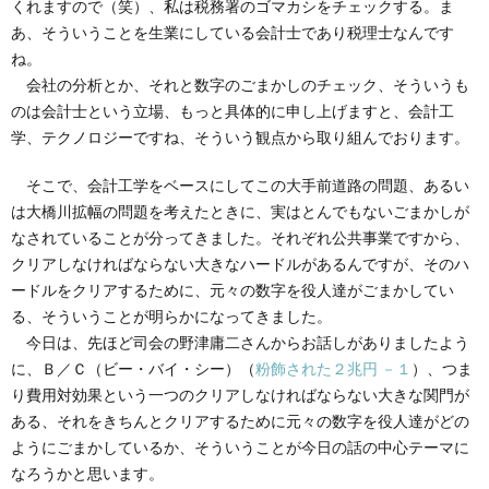
くれますので（笑）、私は税務署のゴマカシをチェックする。ま
あ、そういうことを生業にしている会計士であり税理士なんです
ね。
会社の分析とか、それと数字のごまかしのチェック、そういうも
のは会計士という立場、もっと具体的に申し上げますと、会計工
学、テクノロジーですね、そういう観点から取り組んでおります。
そこで、会計工学をベースにしてこの大手前道路の問題、あるい
は大橋川拡幅の問題を考えたときに、実はとんでもないごまかしが
なされていることが分ってきました。それぞれ公共事業ですから、
クリアしなければならない大きなハードルがあるんですが、そのハ
ードルをクリアするために、元々の数字を役人達がごまかしてい
る、そういうことが明らかになってきました。
今日は、先ほど司会の野津庸二さんからお話しがありましたよう
に、Ｂ／Ｃ（ビー・バイ・シー）（
粉飾された２兆円 －１
）、つま
り費用対効果という一つのクリアしなければならない大きな関門が
ある、それをきちんとクリアするために元々の数字を役人達がどの
ようにごまかしているか、そういうことが今日の話の中心テーマに
なろうかと思います。