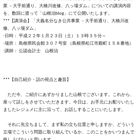
創
治
社
業 －大手前通り、大橋川改修、八ッ場ダム」についての講演内容
を、数回に渡って「山根治blog」にて公開いたします。
る
blog
***【講演会】「大義名分なき公共事業 －大手前通り、大橋川改
案
修、八ッ場ダム」
-日時： 平成２２年１月２３日（土）１３時３５分～
人々
内
-場所： 島根県民会館３０７号室 （島根県松江市殿町１５８番地）
-講師： 公認会計士 山根治
***【自己紹介・話の視点と趣旨】
ただ今、ご紹介にあずかりました山根でございます。これから、
座って話しをさせていただきます。今日は、お手元にお配りいたし
ましたレジュメに主に沿って、お話しすることにいたします。
それに先立ちまして、まず私の立ち位置と申しますか、どういう
立場でこういう問題に取り組んでいるか、このことをかいつまんで
申し上げたいと思います。