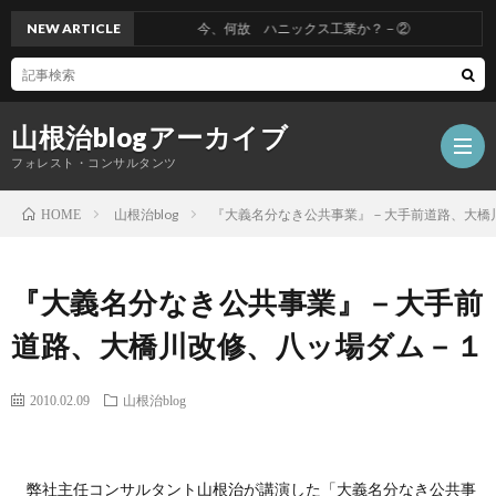
NEW ARTICLE
今、何故 ハニックス工業か？－②
山根治blogアーカイブ
フォレスト・コンサルタンツ
山根治blog
『大義名分なき公共事業』－大手前道路、大橋
HOME
HOM
『大義名分なき公共事業』－大手前
冤
道路、大橋川改修、八ッ場ダム－１
罪
山
2010.02.09
山根治blog
を
根
会
弊社主任コンサルタント山根治が講演した「大義名分なき公共事