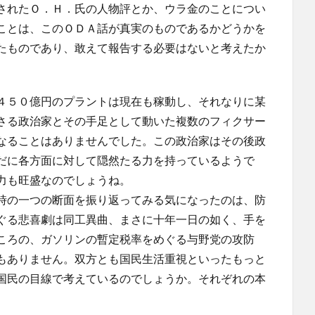
されたＯ．Ｈ．氏の人物評とか、ウラ金のことについ
ことは、このＯＤＡ話が真実のものであるかどうかを
たものであり、敢えて報告する必要はないと考えたか
４５０億円のプラントは現在も稼動し、それなりに某
さる政治家とその手足として動いた複数のフィクサー
なることはありませんでした。この政治家はその後政
だに各方面に対して隠然たる力を持っているようで
力も旺盛なのでしょうね。
時の一つの断面を振り返ってみる気になったのは、防
ぐる悲喜劇は同工異曲、まさに十年一日の如く、手を
ころの、ガソリンの暫定税率をめぐる与野党の攻防
もありません。双方とも国民生活重視といったもっと
国民の目線で考えているのでしょうか。それぞれの本
。