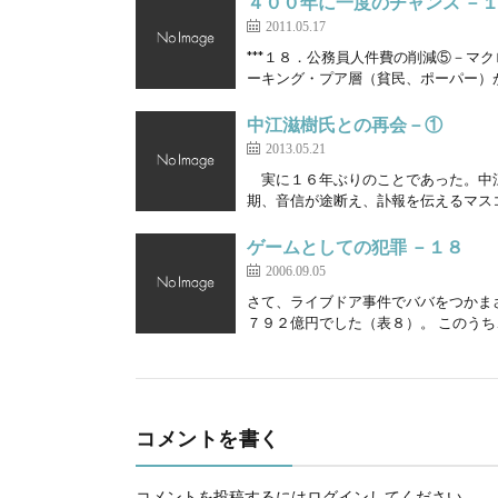
４００年に一度のチャンス －
2011.05.17
***１８．公務員人件費の削減⑤－
ーキング・プア層（貧民、ポーパー）が
中江滋樹氏との再会－①
2013.05.21
実に１６年ぶりのことであった。中
期、音信が途断え、訃報を伝えるマスコ
ゲームとしての犯罪 －１８
2006.09.05
さて、ライブドア事件でババをつかま
７９２億円でした（表８）。 このうち
コメントを書く
コメントを投稿するには
ログイン
してください。