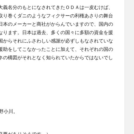
大義名分のもとになされてきたＯＤＡは一皮むけば、
取り巻くダニのようなフィクサーの利権あさりの舞台
日本のメーカーと商社がからんでいますので、国内の
なります。日本は過去、多くの国々に多額の資金を援
国からそれにふさわしい感謝が必ずしもなされていな
援助をしてこなかったことに加えて、それぞれの国の
ネの構図がそれとなく知られていたからではないでし
春野小川。
必要がありそうです。）