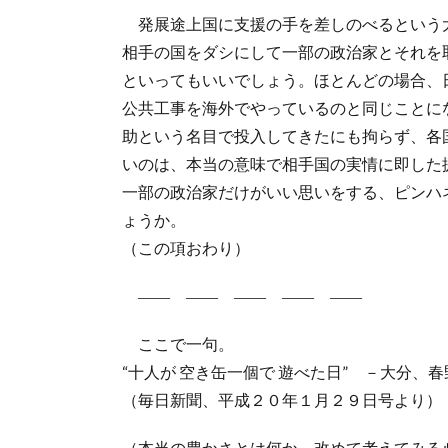
発展途上国に支援の手を差しのべるという
相手の国をダシにして一部の政治家とそれを
といってもいいでしょう。ほとんどの場合、
公共工事を海外でやっているのと同じことに
助という名目で投入してきたにも拘らず、各
いのは、本当の意味で相手国の実情に即した
一部の政治家だけがいい思いをする、ピンハ
ょうか。
（この項おわり）
―― ―― ―― ―― ――
ここで一句。
“十人が 空き缶一個で 遊べた日” －大分、
（毎日新聞、平成２０年１月２９日号より）
（本当の豊かさとは何か、改めて考えてみる