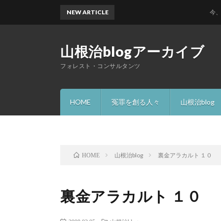
NEW ARTICLE
今、何故 
山根治blogアーカイブ
フォレスト・コンサルタンツ
HOME
冤罪を創る人々
山根治blog
山根治blog
裏金アラカルト １０
HOME
裏金アラカルト １０