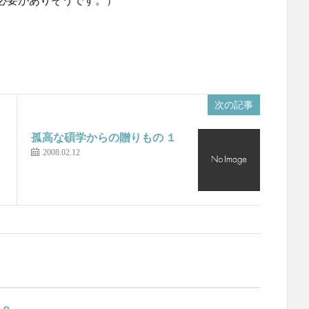
次の記事
孤高な碩学からの贈りもの １
2008.02.12