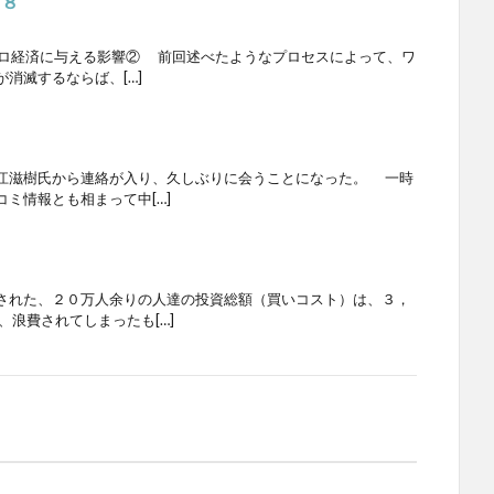
１８
マクロ経済に与える影響② 前回述べたようなプロセスによって、ワ
消滅するならば、[…]
江滋樹氏から連絡が入り、久しぶりに会うことになった。 一時
ミ情報とも相まって中[…]
された、２０万人余りの人達の投資総額（買いコスト）は、３，
、浪費されてしまったも[…]