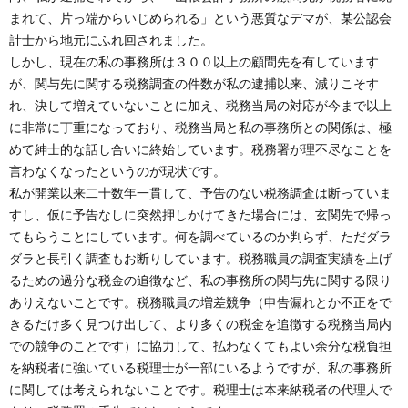
まれて、片っ端からいじめられる」という悪質なデマが、某公認会
計士から地元にふれ回されました。
しかし、現在の私の事務所は３００以上の顧問先を有しています
が、関与先に関する税務調査の件数が私の逮捕以来、減りこそす
れ、決して増えていないことに加え、税務当局の対応が今まで以上
に非常に丁重になっており、税務当局と私の事務所との関係は、極
めて紳士的な話し合いに終始しています。税務署が理不尽なことを
言わなくなったというのが現状です。
私が開業以来二十数年一貫して、予告のない税務調査は断っていま
すし、仮に予告なしに突然押しかけてきた場合には、玄関先で帰っ
てもらうことにしています。何を調べているのか判らず、ただダラ
ダラと長引く調査もお断りしています。税務職員の調査実績を上げ
るための過分な税金の追徴など、私の事務所の関与先に関する限り
ありえないことです。税務職員の増差競争（申告漏れとか不正をで
きるだけ多く見つけ出して、より多くの税金を追徴する税務当局内
での競争のことです）に協力して、払わなくてもよい余分な税負担
を納税者に強いている税理士が一部にいるようですが、私の事務所
に関しては考えられないことです。税理士は本来納税者の代理人で