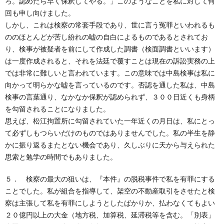
ろ。認めたら早く保釈してやる。」このようなことを私に対して何
回も申し向けました。
しかし、これは検察の常套手段であり、世に言う冤罪といわれるも
ののほとんどが苦し紛れの嘘の自白によるものであるとされてお
り、検事が被疑者を前にして作成した調書（検面調書といいます）
は一度作成されると、それを法廷で覆すことは現在の訴訟実務の上
では非常に難しいと言われています。この意味では中島検事は私に
向かって明らかな嘘を言っているのです。否認を通した私は、中島
検事の言葉通り、なかなか保釈が認められず、３００日近くも身柄
を勾留されることになりました。
思えば、松江拘置所に勾留されていた一年近くの月日は、私にとっ
て必ずしもつらいだけのものではありませんでした。私の半生を静
かに振り返るまたとない機会であり、久しぶりに天から与えられた
思索と勉学の時間でもありました。
５． 検察の最大の狙いは、『本件』の脱税事件で私を有罪にする
ことでした。私が組合を指導して、架空の不動産取引をさせたと検
察は主張して私を有罪にしようとしたばかりか、払わなくてもよい
２０億円以上の大金（地方税、加算税、延滞税等を含む。「別表」