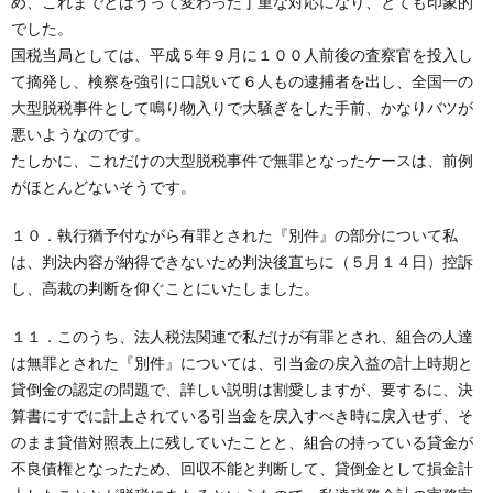
め、これまでとはうって変わった丁重な対応になり、とても印象的
でした。
国税当局としては、平成５年９月に１００人前後の査察官を投入し
て摘発し、検察を強引に口説いて６人もの逮捕者を出し、全国一の
大型脱税事件として鳴り物入りで大騒ぎをした手前、かなりバツが
悪いようなのです。
たしかに、これだけの大型脱税事件で無罪となったケースは、前例
がほとんどないそうです。
１０．執行猶予付ながら有罪とされた『別件』の部分について私
は、判決内容が納得できないため判決後直ちに（５月１４日）控訴
し、高裁の判断を仰ぐことにいたしました。
１１．このうち、法人税法関連で私だけが有罪とされ、組合の人達
は無罪とされた『別件』については、引当金の戻入益の計上時期と
貸倒金の認定の問題で、詳しい説明は割愛しますが、要するに、決
算書にすでに計上されている引当金を戻入すべき時に戻入せず、そ
のまま貸借対照表上に残していたことと、組合の持っている貸金が
不良債権となったため、回収不能と判断して、貸倒金として損金計