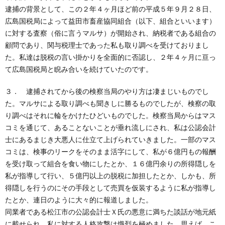
逮捕の背景として、この２年４ヶ月ほど前の平成５年９月２８日、
広島国税局によって益田市畜産協同組合（以下、組合といいます）
に対する査察（俗に言うマルサ）が開始され、納税者である組合の
顧問であり、関与税理士であった私も取り調べを受けておりまし
た。私達は脱税の言い掛かりを全面的に否認し、２年４ヶ月に亘っ
て広島国税局と睨み合いを続けていたのです。
３． 逮捕されてから後の検察当局のやり方は凄まじいものでし
た。マルサによる取り調べも聞きしに勝るものでしたが、検察の取
り調べはそれに輪をかけたひどいものでした。検察当局からはマス
コミを通じて、あることないことが垂れ流しにされ、私は公認会計
士にあるまじき大悪人に仕立て上げられていきました。一部のマス
コミは、検事のリークをそのまま活字にして、私が６億円もの報酬
を受け取って組合を食い物にしたとか、１６億円余りの所得隠しを
私が指導して行い、５億円以上の脱税に加担したとか、しかも、所
得隠しを行うのにその手段として売買を仮装するように私が指導し
たとか、連日のように大々的に報道しました。
同業者である松江市の公認会計士Ｘ氏の悪意に満ちた談話が地元紙
に載せられ、私に対する人格攻撃は熾烈を極めました。思えば、こ