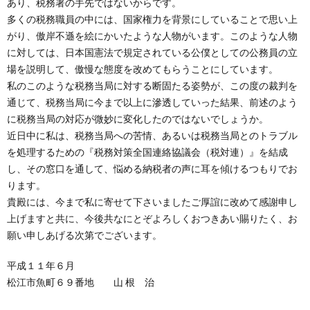
あり、税務署の手先ではないからです。
多くの税務職員の中には、国家権力を背景にしていることで思い上
がり、傲岸不遜を絵にかいたような人物がいます。このような人物
に対しては、日本国憲法で規定されている公僕としての公務員の立
場を説明して、傲慢な態度を改めてもらうことにしています。
私のこのような税務当局に対する断固たる姿勢が、この度の裁判を
通じて、税務当局に今まで以上に滲透していった結果、前述のよう
に税務当局の対応が微妙に変化したのではないでしょうか。
近日中に私は、税務当局への苦情、あるいは税務当局とのトラブル
を処理するための『税務対策全国連絡協議会（税対連）』を結成
し、その窓口を通して、悩める納税者の声に耳を傾けるつもりでお
ります。
貴殿には、今まで私に寄せて下さいましたご厚誼に改めて感謝申し
上げますと共に、今後共なにとぞよろしくおつきあい賜りたく、お
願い申しあげる次第でございます。
平成１１年６月
松江市魚町６９番地 山 根 治