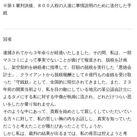
創
治
社
※第１審判決後、８００人程の人達に事情説明のために送付した手
紙
る
blog
案
人々
内
冠省
逮捕されてから３年余りが経過いたしました。その間、私は、一部
マスコミによって事実でないことが曲げて報道され、脱税を計画
し、架空契約を納税者に指導して、巨額の脱税を実行した『悪徳会
計士』、クライアントから脱税報酬として６億円もの金銭を受け取
った『守銭奴』として、全国的に喧伝されてきました。また、２３
年前の開業当初より、私を目の敵にしている地元の某公認会計士に
よるタメにする私に対する中傷が執拗に流され、どれだけつらい思
いをしたか量り知れません。
そのような中にあって、貴殿を始めとして親しくしていただいてい
る方々に対して、私の苦しい胸の内をお話しし、真実を知っていた
だこうと考えたことが幾たびあったことでしょうか。
しかし私は、裁判の結果が出るまでは、私の発言は控えようと考