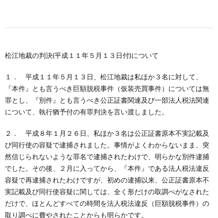
松江地裁の判決(平成１１年５月１３日付)について
１． 平成１１年５月１３日、松江地裁は私ほか３名に対して、
『本件』とも言うべき巨額脱税事件（仮装売買事件）については無
罪とし、『別件』とも言うべき公正証書関連及び一部法人税法関連
について、執行猶予付の有罪判決を言い渡しました。
２． 平成８年１月２６日、私ほか３名は公正証書原本不実記載及
び同行使の容疑で逮捕されました。事情がよくわからないまま、突
然信じられないような罪名で逮捕されたわけで、明らかな別件逮捕
でした。その後、２月に入ってから、『本件』である法人税法違反
容疑で再逮捕されたわけですが、初めの逮捕以来、公正証書原本不
実記載及び同行使容疑に関しては、全く形だけの取調べがなされた
だけで、ほとんどすべての時間を法人税法違反（巨額脱税事件）の
取り調べに費やされたことからも明らかです。