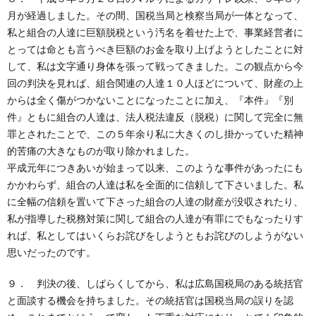
月が経過しました。その間、国税当局と検察当局が一体となって、
私と組合の人達に巨額脱税という汚名を着せた上で、事業経営者に
とっては命とも言うべき巨額のお金を取り上げようとしたことに対
して、私は文字通り身体を張って戦ってきました。この観点から今
回の判決を見れば、組合関連の人達１０人ほどについて、財産の上
からは全く傷がつかないことになったことに加え、『本件』『別
件』ともに組合の人達は、法人税法違反（脱税）に関して完全に無
罪とされたことで、この５年余り私に大きくのし掛かっていた精神
的苦痛の大きなものが取り除かれました。
平成元年につきあいが始まって以来、このような事件があったにも
かかわらず、組合の人達は私を全面的に信頼して下さいました。私
に全幅の信頼を置いて下さった組合の人達の財産が没収されたり、
私が指導した税務対策に関して組合の人達が有罪にでもなったりす
れば、私としてはいくらお詫びをしようともお詫びのしようがない
思いだったのです。
９． 判決の後、しばらくしてから、私は広島国税局のある統括官
と面談する機会を持ちました。その統括官は国税当局の誤りを認