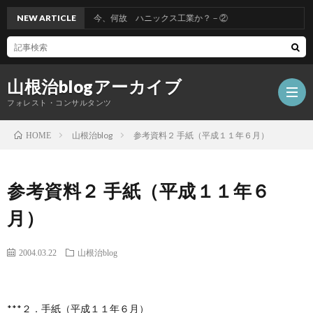
NEW ARTICLE
今、何故 ハニックス工業か？－②
山根治blogアーカイブ
フォレスト・コンサルタンツ
山根治blog
参考資料２ 手紙（平成１１年６月）
HOME
HOM
参考資料２ 手紙（平成１１年６
冤
月）
罪
山
2004.03.22
山根治blog
を
根
会
***２．手紙（平成１１年６月）