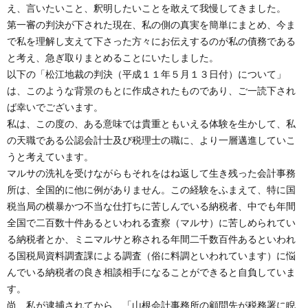
え、言いたいこと、釈明したいことを敢えて我慢してきました。
第一審の判決が下された現在、私の側の真実を簡単にまとめ、今ま
で私を理解し支えて下さった方々にお伝えするのが私の債務である
と考え、急ぎ取りまとめることにいたしました。
以下の「松江地裁の判決（平成１１年５月１３日付）について」
は、このような背景のもとに作成されたものであり、ご一読下され
ば幸いでございます。
私は、この度の、ある意味では貴重ともいえる体験を生かして、私
の天職である公認会計士及び税理士の職に、より一層邁進していこ
うと考えています。
マルサの洗礼を受けながらもそれをはね返して生き残った会計事務
所は、全国的に他に例がありません。この経験をふまえて、特に国
税当局の横暴かつ不当な仕打ちに苦しんでいる納税者、中でも年間
全国で二百数十件あるといわれる査察（マルサ）に苦しめられてい
る納税者とか、ミニマルサと称される年間二千数百件あるといわれ
る国税局資料調査課による調査（俗に料調といわれています）に悩
んでいる納税者の良き相談相手になることができると自負していま
す。
尚、私が逮捕されてから、「山根会計事務所の顧問先が税務署に睨