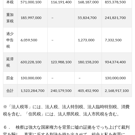
本税
571,000,100
116,191,400
168,187,000
855,378,500
重加
185,997,000
－
55,834,700
241,831,700
算税
過少
申告
6,059,500
－
1,273,000
7,332,500
税
延滞
630,228,100
123,988,100
180,158,200
934,374,400
税
罰金
130,000,000
－
－
130,000,000
合計
1,523,284,700
240,179,500
405,452,900
2,168,917,100
※「法人税等」には、法人税、法人特別税、法人臨時特別税、消費
税を含む。「住民税」には、法人県民税、法人市民税を含む。
６． 検察は強大な国家権力を背景に嘘の証拠をでっち上げて裁判
官を騙し、真実に反する判決を持ち出させて、組合と私を有罪に