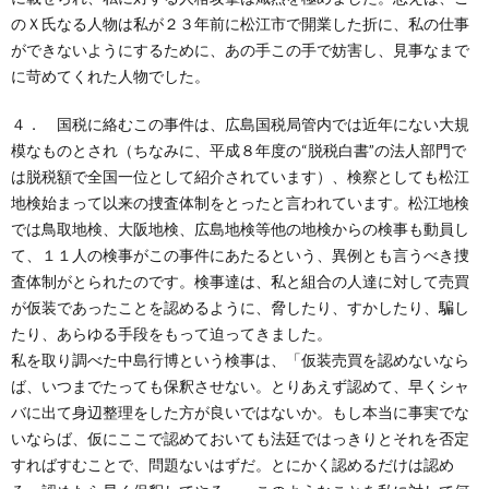
のＸ氏なる人物は私が２３年前に松江市で開業した折に、私の仕事
ができないようにするために、あの手この手で妨害し、見事なまで
に苛めてくれた人物でした。
４． 国税に絡むこの事件は、広島国税局管内では近年にない大規
模なものとされ（ちなみに、平成８年度の“脱税白書”の法人部門で
は脱税額で全国一位として紹介されています）、検察としても松江
地検始まって以来の捜査体制をとったと言われています。松江地検
では鳥取地検、大阪地検、広島地検等他の地検からの検事も動員し
て、１１人の検事がこの事件にあたるという、異例とも言うべき捜
査体制がとられたのです。検事達は、私と組合の人達に対して売買
が仮装であったことを認めるように、脅したり、すかしたり、騙し
たり、あらゆる手段をもって迫ってきました。
私を取り調べた中島行博という検事は、「仮装売買を認めないなら
ば、いつまでたっても保釈させない。とりあえず認めて、早くシャ
バに出て身辺整理をした方が良いではないか。もし本当に事実でな
いならば、仮にここで認めておいても法廷ではっきりとそれを否定
すればすむことで、問題ないはずだ。とにかく認めるだけは認め