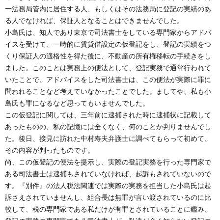
一法務局管内に居住する人、もしくはその法務局に登記の実績のあ
る人でなければ、保証人となることはできませんでした。
小島氏は、知人であり東京で司法書士をしている専門家からアドバ
イスを受けて、一時的に賃貸借設定の仮登記をし、登記の実績をつ
くり保証人の適格性を得た後に、不動産の所有権移転の手続きをし
ました。このことは実務上の便法として、登記実務で通常行われて
いたことで、アドバイスをした司法書士は、この便法が実際に罪に
問われることなど考えていなかったことでした。ましてや、私も小
島氏も罪になるなど思ってもいませんでした。
この仮登記に関しては、三年前に逮捕された時に逮捕状に記載して
あったものの、私の記憶には全くなく、何のことか判りませんでし
た。後日、接見に訪れた中村寿夫弁護士に調べてもらって初めて、
その内容が判ったものです。
尚、この仮登記の便法を提示し、実際の登記実務を行った専門家で
ある司法書士は逮捕もされていなければ、起訴もされていないので
す。『別件』の法人税法関連では実際の実務を担当した小島氏は起
訴さえされていませんし、組合長は無罪が言い渡されているのに比
較して、税の専門家である私だけが有罪とされていることに鑑み、