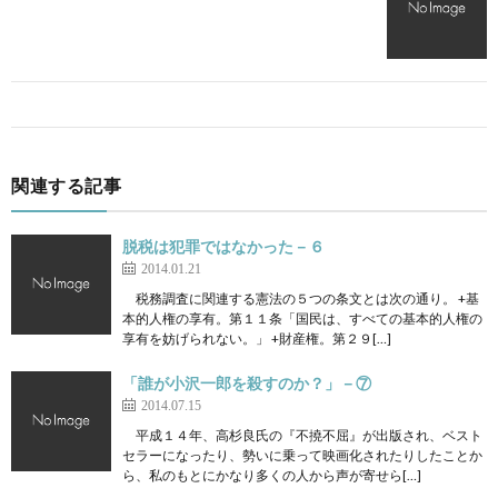
関連する記事
脱税は犯罪ではなかった－６
2014.01.21
税務調査に関連する憲法の５つの条文とは次の通り。 +基
本的人権の享有。第１１条「国民は、すべての基本的人権の
享有を妨げられない。」 +財産権。第２９[…]
「誰が小沢一郎を殺すのか？」－⑦
2014.07.15
平成１４年、高杉良氏の『不撓不屈』が出版され、ベスト
セラーになったり、勢いに乗って映画化されたりしたことか
ら、私のもとにかなり多くの人から声が寄せら[…]