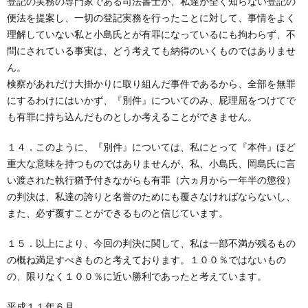
登記の実務の専門家である司法書士が、私達が全く知らない登記の
便法を提案し、一切の登記実務を行ったことに対して、事情をよく
理解していない私と小島氏とが有罪になっているにも拘わらず、不
問にされている事実は、どう考えても納得のいくものではありませ
ん。
検察があれだけ大掛かりに取り組んだ事件であるから、全部を無罪
にするわけにはいかず、『別件』についてのみ、屁理屈をつけてで
も有罪に持ち込んだものとしか考えることができません。
１４．このように、『別件』については、私にとって『本件』ほど
重大な意味を持つものではありませんが、私、小島氏、岡島氏に言
い渡された執行猶予付きながらも有罪（六ヵ月から一年半の懲役）
の判決は、私達の誇りと名誉のためにも覆さなければならないし、
また、必ず覆すことができるものと信じています。
１５．以上により、今回の判決に関して、私は一部不満が残るもの
の概ね満足すべきものと考えております。１００％ではないもの
の、限りなく１００％に近い勝利であったと考えています。
平成１１年６月