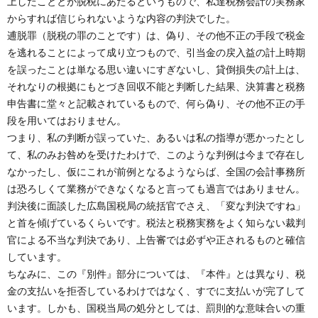
上したこととが脱税にあたるというもので、私達税務会計の実務家
からすれば信じられないような内容の判決でした。
逋脱罪（脱税の罪のことです）は、偽り、その他不正の手段で税金
を逃れることによって成り立つもので、引当金の戻入益の計上時期
を誤ったことは単なる思い違いにすぎないし、貸倒損失の計上は、
それなりの根拠にもとづき回収不能と判断した結果、決算書と税務
申告書に堂々と記載されているもので、何ら偽り、その他不正の手
段を用いてはおりません。
つまり、私の判断が誤っていた、あるいは私の指導が悪かったとし
て、私のみお咎めを受けたわけで、このような判例は今まで存在し
なかったし、仮にこれが前例となるようならば、全国の会計事務所
は恐ろしくて業務ができなくなると言っても過言ではありません。
判決後に面談した広島国税局の統括官でさえ、「変な判決ですね」
と首を傾げているくらいです。税法と税務実務をよく知らない裁判
官による不当な判決であり、上告審では必ずや正されるものと確信
しています。
ちなみに、この『別件』部分については、『本件』とは異なり、税
金の支払いを拒否しているわけではなく、すでに支払いが完了して
います。しかも、国税当局の処分としては、罰則的な意味合いの重