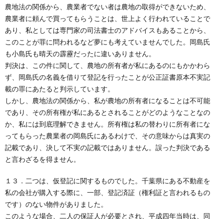
農地法の関係から、農業者でない者は農地の取得ができないため、
農業者に頼んで買ってもらうことは、世上よく行われていることで
あり、私としては専門家の司法書士のアドバイスもあることから、
このことが罪に問われるなど夢にも考えていませんでした。岡島氏
も小島氏も晴天の霹靂だったに違いありません。
判決は、この件に関して、農地の所有者が私にあるのにもかかわら
ず、岡島氏の名義を借りて登記を行ったことが公正証書原本不実記
載の罪にあたると判示しています。
しかし、農地法の関係から、私が農地の所有者になることは不可能
であり、その所有権が私にあるとされることがどのようなことなの
か、私には到底理解できません。所有権は私の替わりに所有者にな
ってもらった農業者の岡島氏にあるわけで、その意味からは真実の
記載であり、決して不実の記載ではありません。誤った判決である
と言わざるを得ません。
１３．二つは、仮登記に関するものでした。千葉県にある不動産を
私の会社が購入する際に、一部、登記済証（権利証と言われるもの
です）のない物件がありました。
このような場合、二人の保証人が必要とされ、平成四年当時は、同