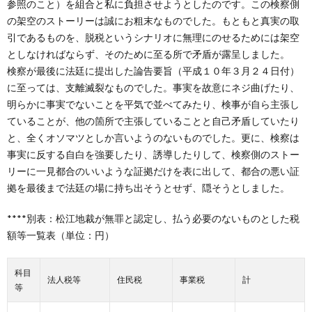
参照のこと）を組合と私に負担させようとしたのです。この検察側
の架空のストーリーは誠にお粗末なものでした。もともと真実の取
引であるものを、脱税というシナリオに無理にのせるためには架空
としなければならず、そのために至る所で矛盾が露呈しました。
検察が最後に法廷に提出した論告要旨（平成１０年３月２４日付）
に至っては、支離滅裂なものでした。事実を故意にネジ曲げたり、
明らかに事実でないことを平気で並べてみたり、検事が自ら主張し
ていることが、他の箇所で主張していることと自己矛盾していたり
と、全くオソマツとしか言いようのないものでした。更に、検察は
事実に反する自白を強要したり、誘導したりして、検察側のストー
リーに一見都合のいいような証拠だけを表に出して、都合の悪い証
拠を最後まで法廷の場に持ち出そうとせず、隠そうとしました。
****別表：松江地裁が無罪と認定し、払う必要のないものとした税
額等一覧表（単位：円）
科目
法人税等
住民税
事業税
計
等