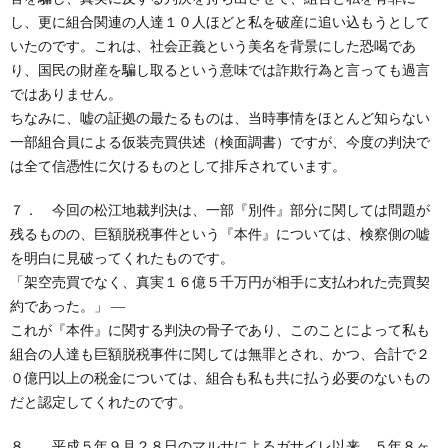
し、更に組合関連の人達１０人ほどと私を破産に追い込もうとして
いたのです。これは、社会正義という美名を背景にした恐喝であ
り、国民の財産を騙し取るという意味では詐欺行為と言っても過言
ではありません。
ちなみに、嘘の証拠の最たるものは、当時事情をほとんど知らない
一部組合員による仮装売買供述（検面調書）ですが、今度の判決で
は全て信憑性に欠けるものとして排斥されています。
７． 今回の松江地裁判決は、一部『別件』部分に関しては問題が
残るものの、巨額脱税事件という『本件』については、検察側の嘘
を明白に見破ってくれたものです。
「架空売買でなく、真実１６億５千万円が相手に支払われた売買契
約であった。」 ―
これが『本件』に関する判決の骨子であり、このことによって私も
組合の人達も巨額脱税事件に関しては無罪とされ、かつ、合計で２
０億円以上の税金については、組合も私も共に払う必要のないもの
だと認定してくれたのです。
８． 平成５年９月２８日のマルサによるガサイレ以来、５年８ヶ