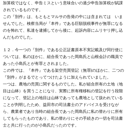
加算税ではなく、申告ミスという意味合いの過少申告加算税が賦課
されているものです。
この『別件』は、もともとマルサの告発の中には含まれては いま
せんでした。検察当局が『本件』である巨額脱税事件が無罪になる
のを怖れて、私達を逮捕してから後に、起訴内容にムリヤリ押し込
んだものでした。
１２．今一つの『別件』である公正証書原本不実記載及び同行使に
ついては、私のほかに、組合長であった岡島氏と山根会計の職員で
あった小島氏とが有罪とされました。
この件では、『本件』である架空売買登記（無罪)のほかに、二つの
『別件』がまるでとってつけたように加えられていました。
一つは、農地の売買に関するものでした。私が組合所有の土地（地
目は山林）を買うことになり、実際に所有権移転の登記を行う段階
になって、登記上の地目は山林であっても農地として扱われている
ことが判明したため、益田市の司法書士のアドバイスを受けなが
ら、農業者であり当時の組合長であった岡島氏に私の替わりに所有
してもらったものであり、私の替わりにその手続きの一切を司法書
士と共に行ったのが小島氏だったのです。