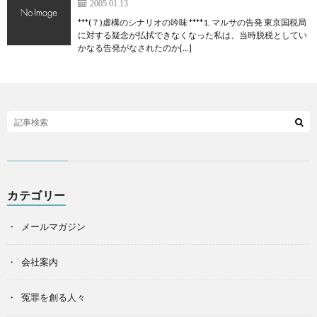
2005.01.13
***(７)虚構のシナリオの吟味 ****1. マルサの告発 東京国税局
に対する疑念が払拭できなくなった私は、当時脱税としてい
かなる告発がなされたのか[…]
カテゴリー
メールマガジン
会社案内
冤罪を創る人々