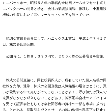
ミニバックホー、昭和５８年の車幅内全旋回ブームオフセット式ミ
ニバックホーの開発と続き、会社の業績は順調に推移し、小型建設
機械の生産において高いマーケットシェアを誇っていた。
順調な業績を背景にして、ハニックス工業は、平成２年７月２７
日、株式を店頭公開。
公開時に、１株８，３９０円で、２５０万株の公募増資を実施。
株式の公開直後に、同社役員四人が、所有していた個人名義の同
社株を売却。通常、株式の公開直後は人気銘柄の場合はとくに、買
いが殺到する中で売りがでてこないことが多く、呼び値だけ飛んで
売買がなかなか成立しないことがあり、幹事証券会社のアドバイス
を受けて証券会社もしくは会社関係者の持株の一部を市場に放出す
ることがある。初取引を成立させ、その後の株価の乱高下を防止す