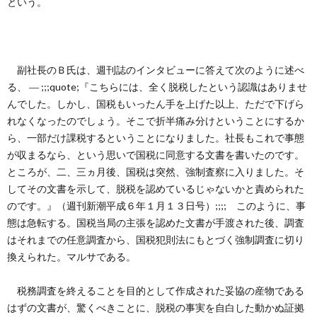
という。
副社長のＢ氏は、週刊誌のインタビューに答えて次のように述べ
る、 ― ;;;quote;『こちらには、全く脱税したという認識はありませ
んでした。しかし、国税もいったん手を上げた以上、ただで下げら
れなくなったのでしょう。そこで折半痛み分けということにするか
ら、一部だけ課税するということになりました。社長もこれで事態
が収まるなら、という思いで国税に同意する文書を書いたのです。
ところが、二、三ヵ月後、国税は突然、強制査察に入りました。そ
してその文書を示して、脱税を認めているじゃないかと責められた
のです。』（週刊新潮平成６年１月１３日号）;;;; このように、事
態は急転する。国税当局の主張を認めた文書が手渡された後、調査
はそれまでの任意調査から、国税犯則法にもとづく強制調査に切り
換えられた。マルサである。
税務調査を終えることを目的として作成された妥協の産物である
はずの文書が、驚くべきことに、脱税の事実を自白した動かぬ証拠