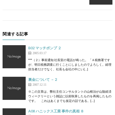
関連する記事
B02 マッチポンプ ２
2005.03.17
***（２）事前通知 社長室の電話が鳴った。 「Ａ税務署です
が、明日税務調査に行くことにしましたのでよろしく。経理
担当者だけでなく、社長も会社の中にい[…]
裏金について －２
2007.12.11
※この文章は、弊社主任コンサルタントの山根治が山陰経済
ウィークリーという雑誌に以前執筆したものを再掲したもの
です。 これはあくまでも仮定の話である。[…]
A08 ハニックス工業 事件の真相 ８