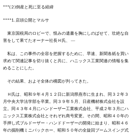
創
治
社
***(２)倒産と死に至る経緯
る
blog
案
****1. 店頭公開とマルサ
東京国税局のロビーで、恨みの遺書を胸にしのばせて、壮絶な自
人々
内
害をして果てたオーナー社長Ｈ氏、 ―
私は、この事件の全容を把握するために、早速、新聞各紙を買い
求めて関連記事を切り抜くと共に、ハニックス工業関連の情報を集
めることにした。
その結果、およそ全体の構図が判ってきた。
Ｈ氏は、昭和９年４月１２日に新潟県燕市に生まれ、同３２年３
月中央大学法学部を卒業。同３９年５月、日産機材株式会社を設
立。同４３年４月にハンドーザー工業株式会社、平成２年３月にハ
ニックス工業株式会社とそれぞれ商号変更。その間、昭和４０年の
手押し式ブルドーザー・ハンドドーザーの開発に始まり、昭和４６
年の掘削機ミニバックホー、昭和５０年の全旋回ブームスイング式