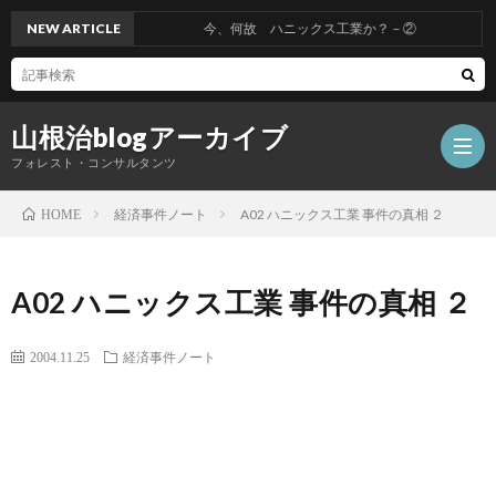
NEW ARTICLE
今、何故 ハニックス工業か？－②
山根治blogアーカイブ
フォレスト・コンサルタンツ
経済事件ノート
A02 ハニックス工業 事件の真相 ２
HOME
HOM
A02 ハニックス工業 事件の真相 ２
冤
2004.11.25
経済事件ノート
罪
山
を
根
会