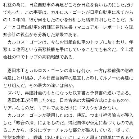
利益の為に、日産自動車の再建どころか日産を食いものにしただけ
であった。この事実は、カルロス・ゴーンが日産自動車に来てから
の１０年間、彼が何をしたのかを分析した結果判明したことだ。ル
ノーと日産自動車の有価証券報告書（マニュアル・レポート）を認
知会計の視点から分析した結果である。
カルロス・ゴーンは、今なお日産自動車のトップに居すわり、年
額１０億円という高額報酬を手にしていることでも有名だ。全上場
会社の中でトップの高額報酬である。
恩田木工とカルロス・ゴーンの違いは何か。一方は松前藩の財政
再建にとり組み、片や日産自動車の建直しと称してルノーの再建に
とり組んだ。その最大の違いは何か。
ズバリ、再建計画のもとになった決算書と予算書の違いである。
恩田木工が活用したのは、日本古来の大福帳方式によるもので、
リアルなものだ。リアルであるだけにゴマカシがきかない。
カルロス・ゴーンが活用したのは、簿記、つまり福沢諭吉が導入
した「帳合の法」によるものだ。簿記自体が仮定に基づくものであ
ることから、多分にヴァーチャルな部分が混入している。従って、
実態を糊塗し、曖昧（あいまい）にしようと思えば簡単にできるシ