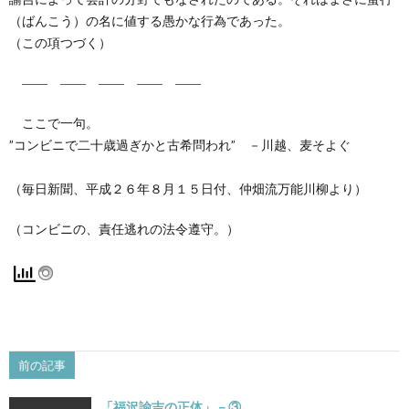
（ばんこう）の名に値する愚かな行為であった。
（この項つづく）
―― ―― ―― ―― ――
ここで一句。
”コンビニで二十歳過ぎかと古希問われ” －川越、麦そよぐ
（毎日新聞、平成２６年８月１５日付、仲畑流万能川柳より）
（コンビニの、責任逃れの法令遵守。）
前の記事
「福沢諭吉の正体」－③