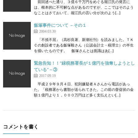
前回述べた通り、３億６千万円をめぐる堀江氏の発言に
は、根本的に不可解な点があるのですが、ここではそのよう
なことはさておいて、堀江氏の言い分が次のよう[…]
飯塚事件について －その１
2004.03.30
「不撓不屈」（高杉良著、新潮社刊）を読みました。ＴＫ
Ｃの創設者である飯塚毅さん（公認会計士・税理士）の半生
を描いたものです。 飯塚さんとは面識はあ[…]
緊急告知！！“緑税務署長が１億円を強奪しようとし
ている”－③
2017.09.19
平成２９年９月４日、犯則嫌疑者Ａさんから電話があっ
た。「税務署から書類が送られてきた。この前の督促状の金
額１億円より１，０００万円ほど多く支払えとい[…]
コメントを書く