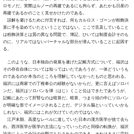
ロモノだ。実際はルノーの再建であるにも拘らず、あたかも日産の
再建であるかのごとく見せかけたのである。
誤解を避けるために付言すれば、何もカルロス・ゴーンが粉飾決
算に手を染めていたということではない。ここで言及していること
は粉飾決算とは質の異なる問題で、簿記、ひいては制度会計そのも
のに、リアルではないバーチャルな部分が潜んでいることに起因す
る。
このような、日本独自の発展を遂げた記帳方式について、福沢は
その存在自体については知ってはいたであろうが、一体どういうも
のであるのか本当のところを理解していなかったものと思われる。
福沢には商家での丁稚奉公の経験がないからだ。更に言えばソロバ
ンだ。福沢はソロバンを弾（はじ）くこと位はできたであろうが、
記帳にあたって肝腎なのは暗算だ。暗算、つまり頭の中にソロバン
が明確な形でイメージされることだ。デジタル脳といっていいかも
しれない。福沢にはこれが欠けていたのではないか。
江戸末期、高度なレベルに達していた日本の漢方医学が捨て去ら
れ、西洋医学が医学の主流になっていったのと同様の転換が、福沢
諭吉によって会計の分野でもなされたのである。それはまさに蛮行