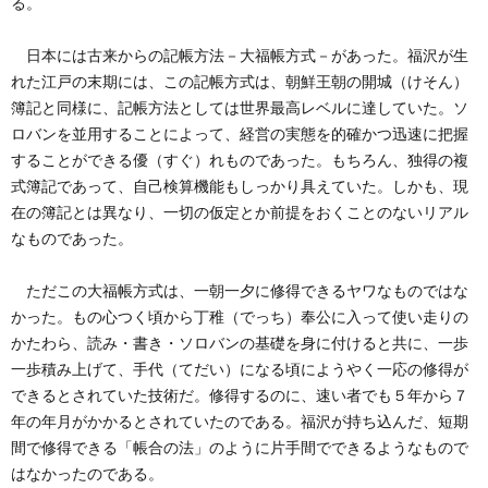
る。
創
治
社
日本には古来からの記帳方法－大福帳方式－があった。福沢が生
る
blog
案
れた江戸の末期には、この記帳方式は、朝鮮王朝の開城（けそん）
簿記と同様に、記帳方法としては世界最高レベルに達していた。ソ
人々
内
ロバンを並用することによって、経営の実態を的確かつ迅速に把握
することができる優（すぐ）れものであった。もちろん、独得の複
式簿記であって、自己検算機能もしっかり具えていた。しかも、現
在の簿記とは異なり、一切の仮定とか前提をおくことのないリアル
なものであった。
ただこの大福帳方式は、一朝一夕に修得できるヤワなものではな
かった。もの心つく頃から丁稚（でっち）奉公に入って使い走りの
かたわら、読み・書き・ソロバンの基礎を身に付けると共に、一歩
一歩積み上げて、手代（てだい）になる頃にようやく一応の修得が
できるとされていた技術だ。修得するのに、速い者でも５年から７
年の年月がかかるとされていたのである。福沢が持ち込んだ、短期
間で修得できる「帳合の法」のように片手間でできるようなもので
はなかったのである。