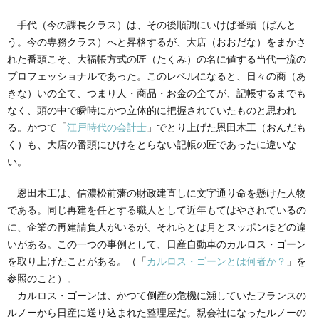
手代（今の課長クラス）は、その後順調にいけば番頭（ばんと
う。今の専務クラス）へと昇格するが、大店（おおだな）をまかさ
れた番頭こそ、大福帳方式の匠（たくみ）の名に値する当代一流の
プロフェッショナルであった。このレベルになると、日々の商（あ
きな）いの全て、つまり人・商品・お金の全てが、記帳するまでも
なく、頭の中で瞬時にかつ立体的に把握されていたものと思われ
る。かつて「
江戸時代の会計士
」でとり上げた恩田木工（おんだも
く）も、大店の番頭にひけをとらない記帳の匠であったに違いな
い。
恩田木工は、信濃松前藩の財政建直しに文字通り命を懸けた人物
である。同じ再建を任とする職人として近年もてはやされているの
に、企業の再建請負人がいるが、それらとは月とスッポンほどの違
いがある。この一つの事例として、日産自動車のカルロス・ゴーン
を取り上げたことがある。（「
カルロス・ゴーンとは何者か？
」を
参照のこと）。
カルロス・ゴーンは、かつて倒産の危機に瀕していたフランスの
ルノーから日産に送り込まれた整理屋だ。親会社になったルノーの