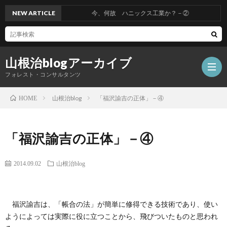
NEW ARTICLE
今、何故 ハニックス工業か？－②
山根治blogアーカイブ
フォレスト・コンサルタンツ
山根治blog
「福沢諭吉の正体」－④
HOME
HOM
「福沢諭吉の正体」－④
冤
2014.09.02
山根治blog
罪
山
福沢諭吉は、「帳合の法」が簡単に修得できる技術であり、使い
を
根
会
ようによっては実際に役に立つことから、飛びついたものと思われ