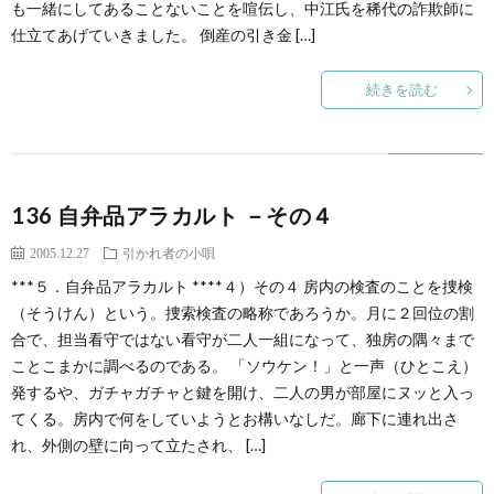
も一緒にしてあることないことを喧伝し、中江氏を稀代の詐欺師に
仕立てあげていきました。 倒産の引き金 […]
続きを読む
136 自弁品アラカルト －その４
2005.12.27
引かれ者の小唄
***５．自弁品アラカルト ****４）その４ 房内の検査のことを捜検
（そうけん）という。捜索検査の略称であろうか。月に２回位の割
合で、担当看守ではない看守が二人一組になって、独房の隅々まで
ことこまかに調べるのである。 「ソウケン！」と一声（ひとこえ）
発するや、ガチャガチャと鍵を開け、二人の男が部屋にヌッと入っ
てくる。房内で何をしていようとお構いなしだ。廊下に連れ出さ
れ、外側の壁に向って立たされ、 […]