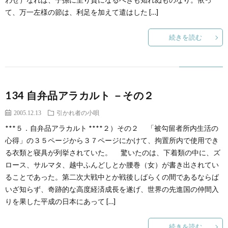
て、万一左様の節は、利足を加えて遣はした […]
続きを読む
134 自弁品アラカルト －その２
2005.12.13
引かれ者の小唄
***５．自弁品アラカルト ****２）その２ 「被勾留者所内生活の
心得」の３５ページから３７ページにかけて、拘置所内で使用でき
る衣類と寝具が列挙されていた。 驚いたのは、下着類の中に、ズ
ロース、サルマタ、越中ふんどしとか腰巻（女）が書き出されてい
ることであった。第二次大戦中とか戦後しばらくの間であるならば
いざ知らず、奇跡的な高度経済成長を遂げ、世界の先進国の仲間入
りを果した平成の日本にあって […]
続きを読む