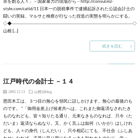
罪を創る人々」－国家暴力の現場から－http://consul.mz-
style.com/catid/11 日本一の脱税事件で逮捕起訴された公認会計士の
闘いの実録。マルサと検察が行なった捏造の実態を明らかにする。
◇◆――――――――――――――――――――――――――――◇
山根 […]
続きを読む
江戸時代の会計士 －１４
2005.12.13
山根治blog
恩田木工は、３つ目の無心を領民に話しかけます。無心の最後のも
のです。 “「御用金差上げ候者共へは、これまた御返済なされたき
ものなれども、皆々知りたる通り、元来なきものなれば、只今（た
だいま）返済ならぬなり。又、かく言ふは如何（いかが）はしけれ
ども、人々の身代（しんだい）、只今相応にても、不仕合（ふしあ
わせ）なれば、子孫に至り貧になるべきも知れぬものなり。依っ