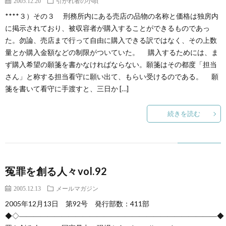
2005.12.20
引かれ者の小唄
****３）その３ 刑務所内にある売店の品物の名称と価格は独房内
に掲示されており、被収容者が購入することができるものであっ
た。勿論、売店まで行って自由に購入できる訳ではなく、その上数
量とか購入金額などの制限がついていた。 購入するためには、ま
ず購入希望の願箋を書かなければならない。願箋はその都度「担当
さん」と称する担当看守に願い出て、もらい受けるのである。 願
箋を書いて看守に手渡すと、三日か […]
続きを読む
冤罪を創る人々vol.92
2005.12.13
メールマガジン
2005年12月13日 第92号 発行部数：411部
◆◇――――――――――――――――――――――――――――◆