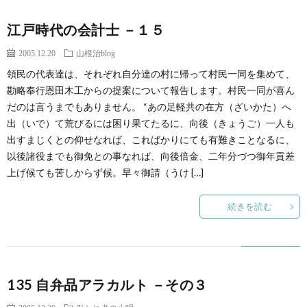
江戸時代の会計士 －１５
2005.12.20
山根治blog
領民の代表達は、それぞれ自分達の村に帰って村民一同を集めて、
勘略奉行恩田木工からの提案について報告します。村民一同が喜ん
だのは言うまでもありません。 “あの足軽共の在方（ざいかた）へ
出（いで）て荒びるには困り果てたるに、向後（きょうご）一人も
出すまじくとの仰せなれば、こればかりにても有難きことなるに、
以後諸役までも御免との事なれば、向後倍金、二年分づつ御年貢差
上げ候ても苦しからず候。早々御請（うけ […]
続きを読む
135 自弁品アラカルト －その３