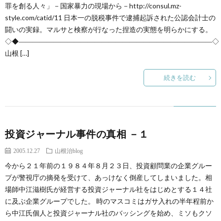
創
治
罪を創る人々」－国家暴力の現場から－http://consul.mz-
社
style.com/catid/11 日本一の脱税事件で逮捕起訴された公認会計士の
闘いの実録。マルサと検察が行なった捏造の実態を明らかにする。
る
blog
案
◇◆――――――――――――――――――――――――――――◇
山根 […]
人々
内
続きを読む
投資ジャーナル事件の真相 －１
2005.12.27
山根治blog
今から２１年前の１９８４年８月２３日、投資顧問業の企業グルー
プが警視庁の摘発を受けて、あっけなく倒産してしまいました。相
場師中江滋樹氏が経営する投資ジャーナル社をはじめとする１４社
に及ぶ企業グループでした。 時のマスコミはガサ入れの半年程前か
ら中江氏個人と投資ジャーナル社のバッシングを始め、ミソもクソ