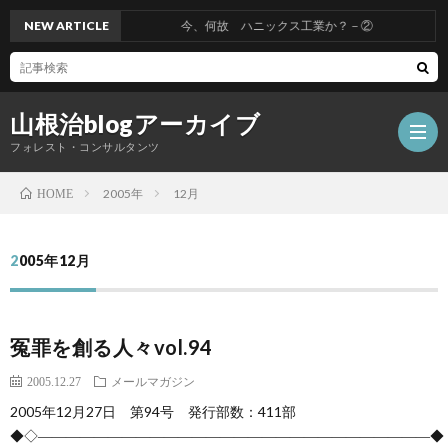
NEW ARTICLE
今、何故 ハニックス工業か？－②
山根治blogアーカイブ
フォレスト・コンサルタンツ
2005年
12月
HOME
HOM
2005年12月
冤
冤罪を創る人々vol.94
罪
山
2005.12.27
メールマガジン
を
根
会
2005年12月27日 第94号 発行部数：411部
◆◇――――――――――――――――――――――――――――◆