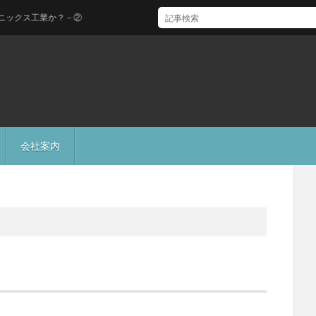
ス工業か？－②
会社案内