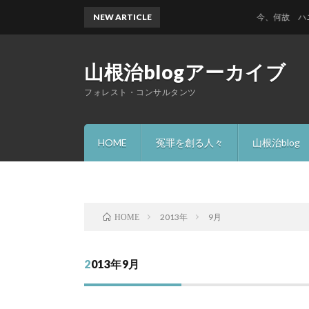
NEW ARTICLE
今、何故 ハニック
山根治blogアーカイブ
フォレスト・コンサルタンツ
HOME
冤罪を創る人々
山根治blog
2013年
9月
HOME
2013年9月