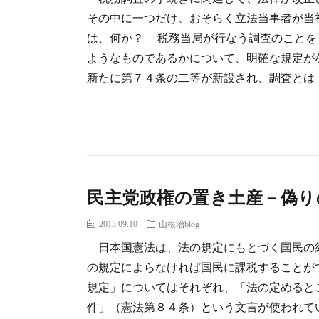
その中に一つだけ、おそらく立法当事者が当
は、何か？ 税務当局が行なう調査のことを
ようなものであるかについて、明確な規定が
新たに第７４条の二等が新設され、調査とは「実
民主党政権の置き土産－偽り
2013.09.10
山根治blog
日本国憲法は、法の規定にもとづく国民の
の規定によらなければ国民に課税することが
規定」についてはそれぞれ、「法の定めると
件」（憲法第８４条）という文言が使われて