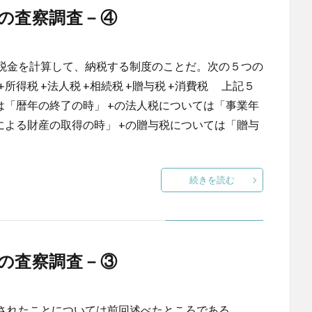
の査察調査－④
税金を計算して、納税する制度のことだ。次の５つの
得税 +法人税 +相続税 +贈与税 +消費税 上記５
は「暦年の終了の時」 +の法人税については「事業年
による財産の取得の時」 +の贈与税については「贈与
続きを読む
の査察調査－③
されたことについては前回述べたところである。