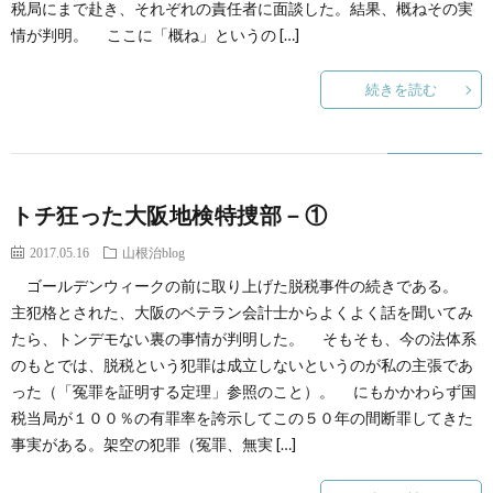
税局にまで赴き、それぞれの責任者に面談した。結果、概ねその実
情が判明。 ここに「概ね」というの […]
続きを読む
トチ狂った大阪地検特捜部－①
2017.05.16
山根治blog
ゴールデンウィークの前に取り上げた脱税事件の続きである。
主犯格とされた、大阪のベテラン会計士からよくよく話を聞いてみ
たら、トンデモない裏の事情が判明した。 そもそも、今の法体系
のもとでは、脱税という犯罪は成立しないというのが私の主張であ
った（「冤罪を証明する定理」参照のこと）。 にもかかわらず国
税当局が１００％の有罪率を誇示してこの５０年の間断罪してきた
事実がある。架空の犯罪（冤罪、無実 […]