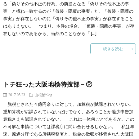
創
治
る「偽りその他不正の行為」の前提となる「偽りその他不正の事
社
実」と概ね一致するのが「仮装・隠蔽の事実」だ。「仮装・隠蔽の
事実」が存在しないのに「偽りその他不正の事実」が存在すること
る
blog
案
はありえない。 つまり、本件の場合、「仮装・隠蔽の事実」が存
在しないのであるから、当然のことながら「 […]
人々
内
続きを読む
トチ狂った大阪地検特捜部－②
2017.05.23
山根治blog
脱税とされた４億円余りに対して、加算税が賦課されていない。
重加算税が賦課されていないだけでなく、あろうことか過少申告加
算税さえも賦課されていない。 これは一体何ごとであるか。この
不可解な事情については課税庁に問い合わせるしかない。 私は早
速、原処分庁である所轄税務署と、税金の徴収が移管された大阪国