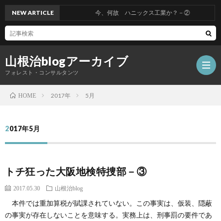
NEW ARTICLE
今、何故 ハニックス工業か？－②
山根治blogアーカイブ
フォレスト・コンサルタンツ
2017年
5月
HOME
HOM
2017年5月
冤
トチ狂った大阪地検特捜部－③
罪
山
2017.05.30
山根治blog
を
根
会
本件では重加算税が賦課されていない。この事実は、仮装、隠蔽
の事実が存在しないことを意味する。実務上は、刑事罰の要件であ