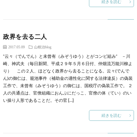
続きを読む
政界を去る二人
2017.05.09
山根治blog
”云々（でんでん）と未曾有（みぞうゆう）とがコンビ組み” －川
崎、神武夫 （毎日新聞、平成２９年５月６日付、仲畑流万能川柳よ
り） この２人、ほどなく政界から去ることになる。云々(でんで
ん)の御仁は、籠池事件（補助金の適性化に関する法律違反）の偽装
工作で、未曾有（みぞうゆう）の御仁は、国税庁の偽装工作で。 ２
人の共通点は、官僚組織におんぶにだっこ、官僚の体（てい）のい
い操り人形であることだ。その官 […]
続きを読む