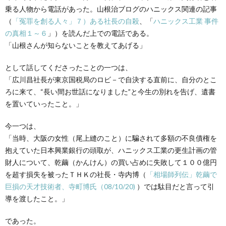
創
治
社
乗る人物から電話があった。山根治ブログのハニックス関連の記事
（
「冤罪を創る人々」７）ある社長の自殺
、「
ハニックス工業 事件
る
blog
の真相１～６
」）を読んだ上での電話である。
案
「山根さんが知らないことを教えてあげる」
人々
内
として話してくださったことの一つは、
「広川昌社長が東京国税局のロビ－で自決する直前に、自分のとこ
ろに来て、“長い間お世話になりました”と今生の別れを告げ、遺書
を置いていったこと。」
今一つは、
「当時、大阪の女性（尾上縫のこと）に騙されて多額の不良債権を
抱えていた日本興業銀行の頭取が、ハニックス工業の更生計画の管
財人について、乾繭（かんけん）の買い占めに失敗して１００億円
を超す損失を被ったＴＨＫの社長・寺内博（
「相場師列伝」乾繭で
巨損の天才技術者、寺町博氏（08/10/20)
）では駄目だと言って引
導を渡したこと。」
であった。