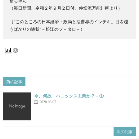
裕ちゃん
（毎日新聞、令和２年９月２日付、仲畑流万能川柳より）
（“このところの日本経済・政局と法曹界のインチキ。目を覆
うばかりの惨状”－松江のプ－タロ－）
前の記事
今、何故 ハニックス工業か？－①
2020.08.07
次の記事