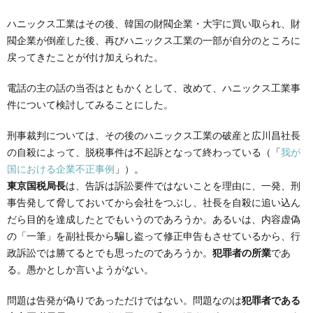
ハニックス工業はその後、韓国の財閥企業・大宇に買い取られ、財
閥企業が倒産した後、再びハニックス工業の一部が自分のところに
戻ってきたことが付け加えられた。
電話の主の話の当否はともかくとして、改めて、ハニックス工業事
件について検討してみることにした。
刑事裁判については、その後のハニックス工業の破産と広川昌社長
の自殺によって、脱税事件は不起訴となって終わっている（「
我が
国における企業不正事例
」）。
東京国税局長
は、告訴は訴訟要件ではないことを理由に、一発、刑
事告発して脅しておいてから会社をつぶし、社長を自殺に追い込ん
だら目的を達成したとでもいうのであろうか。あるいは、内容虚偽
の「一筆」を副社長から騙し盗って修正申告もさせているから、行
政訴訟では勝てるとでも思ったのであろうか。
犯罪者の所業
であ
る。愚かとしか言いようがない。
問題は告発が偽りであっただけではない。問題なのは
犯罪者である