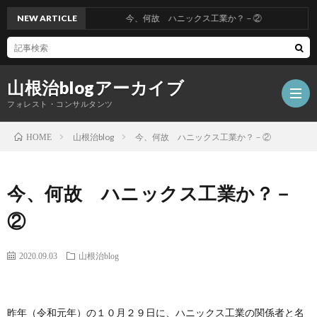
NEW ARTICLE
今、何故 ハニックス工業か？－②
山根治blogアーカイブ
フォレスト・コンサルタンツ
山根治blog
今、何故 ハニックス工業か？－②
HOME
HOM
今、何故 ハニックス工業か？－
冤
②
罪
山
2020.09.03
山根治blog
を
根
会
昨年（令和元年）の１０月２９日に、ハニックス工業の関係者と名