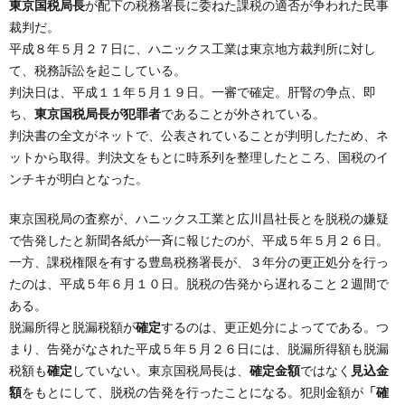
東京国税局長
が配下の税務署長に委ねた課税の適否が争われた民事
裁判だ。
平成８年５月２７日に、ハニックス工業は東京地方裁判所に対し
て、税務訴訟を起こしている。
判決日は、平成１１年５月１９日。一審で確定。肝腎の争点、即
ち、
東京国税局長が犯罪者
であることが外されている。
判決書の全文がネットで、公表されていることが判明したため、ネ
ットから取得。判決文をもとに時系列を整理したところ、国税のイ
ンチキが明白となった。
東京国税局の査察が、ハニックス工業と広川昌社長とを脱税の嫌疑
で告発したと新聞各紙が一斉に報じたのが、平成５年５月２６日。
一方、課税権限を有する豊島税務署長が、３年分の更正処分を行っ
たのは、平成５年６月１０日。脱税の告発から遅れること２週間で
ある。
脱漏所得と脱漏税額が
確定
するのは、更正処分によってである。つ
まり、告発がなされた平成５年５月２６日には、脱漏所得額も脱漏
税額も
確定
していない。東京国税局長は、
確定金額
ではなく
見込金
額
をもとにして、脱税の告発を行ったことになる。犯則金額が
「確