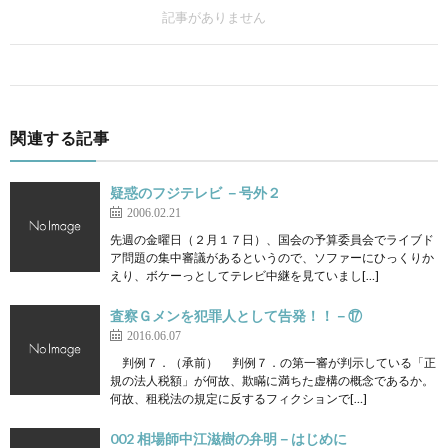
記事がありません
関連する記事
疑惑のフジテレビ －号外２
2006.02.21
先週の金曜日（２月１７日）、国会の予算委員会でライブド
ア問題の集中審議があるというので、ソファーにひっくりか
えり、ボケーっとしてテレビ中継を見ていまし[…]
査察Ｇメンを犯罪人として告発！！－⑰
2016.06.07
判例７．（承前） 判例７．の第一審が判示している「正
規の法人税額」が何故、欺瞞に満ちた虚構の概念であるか。
何故、租税法の規定に反するフィクションで[…]
002 相場師中江滋樹の弁明－はじめに