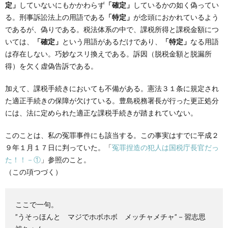
定」
していないにもかかわらず
「確定」
しているかの如く偽ってい
る。刑事訴訟法上の用語である
「特定」
が念頭におかれているよう
であるが、偽りである。税法体系の中で、課税所得と課税金額につ
いては、
「確定」
という用語があるだけであり、
「特定」
なる用語
は存在しない。巧妙なスリ換えである。訴因（脱税金額と脱漏所
得）を欠く虚偽告訴である。
加えて、課税手続きにおいても不備がある。憲法３１条に規定され
た適正手続きの保障が欠けている。豊島税務署長が行った更正処分
には、法に定められた適正な課税手続きが踏まれていない。
このことは、私の冤罪事件にも該当する。この事実はすでに平成２
９年１月１７日に判っていた。「
冤罪捏造の犯人は国税庁長官だっ
た！！－①
」参照のこと。
（この項つづく）
ここで一句。
”うそっほんと マジでホボホボ メッチャメチャ”－習志思