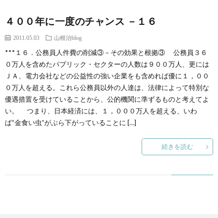
４００年に一度のチャンス －１６
2011.05.03
山根治blog
***１６．公務員人件費の削減③－その効果と根拠③ 公務員３６
０万人を含めたパブリック・セクターの人数は９００万人、更には
ＪＡ、電力会社などの公益性の強い企業をも含めれば優に１，００
０万人を超える。これら公務員以外の人達は、法律によって特別な
優遇措置を受けていることから、公的機関に準ずるものと考えてよ
い。 つまり、日本経済には、１，０００万人を超える、いわ
ば“金食い虫”がぶら下がっていることに […]
続きを読む