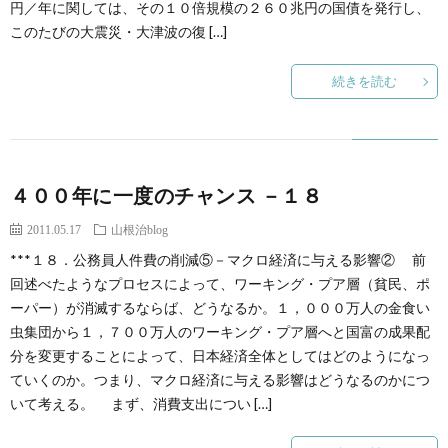
円／年に関しては、その１０倍規模の２６０兆円の国債を発行し、
このたびの大震災・大津波の復 […]
続きを読む
４００年に一度のチャンス －１８
2011.05.17
山根治blog
***１８．公務員人件費の削減⑤－マクロ経済に与える影響② 前
回述べたようなプロセスによって、ワーキング・プア層（貧民、ポ
ーパー）が消滅するならば、どうなるか。１，０００万人の金食い
虫集団から１，７００万人のワーキング・プア層へと国富の成果配
分を変更することによって、日本経済全体としてはどのようになっ
ていくのか。つまり、マクロ経済に与える影響はどうなるのかにつ
いて考える。 まず、消費支出につい […]