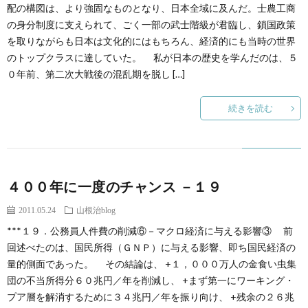
創
治
配の構図は、より強固なものとなり、日本全域に及んだ。士農工商
社
の身分制度に支えられて、ごく一部の武士階級が君臨し、鎖国政策
を取りながらも日本は文化的にはもちろん、経済的にも当時の世界
る
blog
案
のトップクラスに達していた。 私が日本の歴史を学んだのは、５
０年前、第二次大戦後の混乱期を脱し […]
人々
内
続きを読む
４００年に一度のチャンス －１９
2011.05.24
山根治blog
***１９．公務員人件費の削減⑥－マクロ経済に与える影響③ 前
回述べたのは、国民所得（ＧＮＰ）に与える影響、即ち国民経済の
量的側面であった。 その結論は、 +１，０００万人の金食い虫集
団の不当所得分６０兆円／年を削減し、 +まず第一にワーキング・
プア層を解消するために３４兆円／年を振り向け、 +残余の２６兆