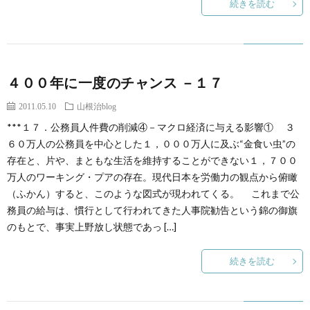
続きを読む
４００年に一度のチャンス －１７
2011.05.10
山根治blog
***１７．公務員人件費の削減④－マクロ経済に与える影響① ３
６０万人の公務員を中心とした１，０００万人に及ぶ“金食い虫”の
存在と、片や、まともな生活を維持することができない１，７００
万人のワーキング・プアの存在。現代日本を労働力の観点から俯瞰
（ふかん）すると、このような図式が現われてくる。 これまで公
務員の給与は、慣行として行われてきた人事院勧告という錦の御旗
のもとで、事実上野放し状態であっ […]
続きを読む