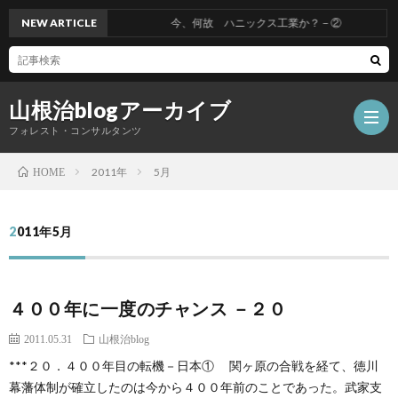
NEW ARTICLE
今、何故 ハニックス工業か？－②
山根治blogアーカイブ
フォレスト・コンサルタンツ
2011年
5月
HOME
HOM
2011年5月
冤
４００年に一度のチャンス －２０
罪
山
2011.05.31
山根治blog
を
根
会
***２０．４００年目の転機－日本① 関ヶ原の合戦を経て、徳川
幕藩体制が確立したのは今から４００年前のことであった。武家支