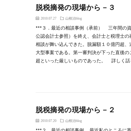
脱税摘発の現場から－３
2010.07.27
山根治blog
***３．最近の相談事例（承前） 三年間の
公認会計士参照）を終え、会計士と税理士の
相談が舞い込んできた。脱漏額１０億円超、
大型事案である。第一審判決が下った直後の
超といった厳しいものであった。 詳しく話を 
脱税摘発の現場から－２
2010.07.20
山根治blog
***２．最近の相談事例 最近私のところに