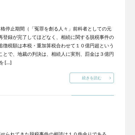
資格停止期間（「冤罪を創る人々」前科者としての元
再登録が完了してほどなく、相続に関する脱税事件の
追徴税額は本税・重加算税合わせて１０億円超という
ことで、地裁の判決は、相続人に実刑、罰金は３億円
[…]
続きを読む
寄せられてきた脱税事件の相談は１０件余りである。