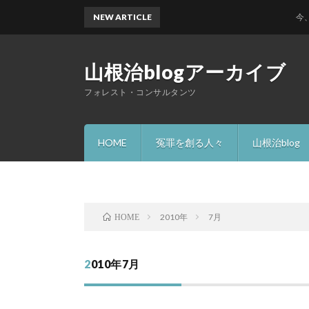
NEW ARTICLE
今、何故
山根治blogアーカイブ
フォレスト・コンサルタンツ
HOME
冤罪を創る人々
山根治blog
2010年
7月
HOME
2010年7月