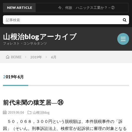
NEW ARTICLE
今、何故 ハニックス工業か？－②
山根治blogアーカイブ
フォレスト・コンサルタンツ
2019年
6月
HOME
HOM
2019年6月
冤
前代未聞の猿芝居―㉔
罪
山
2019.06.04
山根治blog
を
根
会
５０，０６８，３００円という脱税額は、本件脱税事件の「訴
因」（そいん。刑事訴訟法上、検察官が起訴状に審理の対象となる