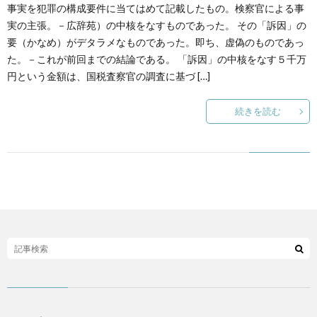
創
治
事実を犯罪の構成要件に当てはめて記載したもの。検察官による事
社
実の主張。－広辞苑）の中核をなすものであった。 その「訴因」の
要（かなめ）がデタラメなものであった。即ち、虚偽のものであっ
る
blog
案
た。－これが前回までの結論である。 「訴因」の中核をなす５千万
円という金額は、国税査察官の調査に基づ […]
人々
内
続きを読む