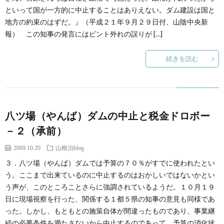
といって国が一方的に中止することはありえない。ダム建設は国と
地方の約束のはずだ。』（平成２１年９月２９日付、山陰中央新
報） この知事の発言にはピント外れの誤りが […]
続きを読む
八ツ場（やんば）ダムの中止と税金ドロボー
－２（承前）
2009.10.20
山根治blog
３．八ツ場（やんば）ダムでは予算の７０％がすでに使われたとい
う。ここまで出来ているのに中止するのはおかしいではないかとい
う声が、このところことさらに強調されているようだ。１０月１９
日に現場視察を行った、関係する１都５県の知事の意見も同様であ
った。しかし、もともとの施策自体が間違ったものであり、事業継
続の必要条件を満たさないから中止するのであって、予算の消化状