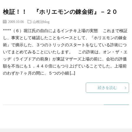
検証！！ 『ホリエモンの錬金術』－２０
2009.10.06
山根治blog
****（６）堀江氏の自白によるインチキ上場の実態 これまで検証
し、事実として確認したことをベースとして、『ホリエモンの錬金
術』で摘示した、３つのトリックのスタートをなしている詐術につ
いてまとめてみることにいたします。 この詐術は、オン・ザ・エ
ッヂ（ライブドアの前身）が東証マザーズ上場の前に、会社の評価
額を不当にも１，４４０倍にもつり上げていることでした。上場前
のわずか７ヶ月の間に、５つの小細 […]
続きを読む