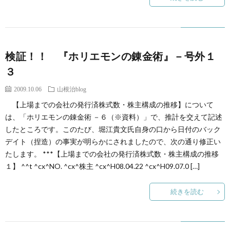
検証！！ 『ホリエモンの錬金術』－号外１
３
2009.10.06
山根治blog
【上場までの会社の発行済株式数・株主構成の推移】について
は、「ホリエモンの錬金術 －６（※資料）」で、推計を交えて記述
したところです。このたび、堀江貴文氏自身の口から日付のバック
デイト（捏造）の事実が明らかにされましたので、次の通り修正い
たします。 ***【上場までの会社の発行済株式数・株主構成の推移
１】 ^^t ^cx^NO. ^cx^株主 ^cx^H08.04.22 ^cx^H09.07.0 […]
続きを読む