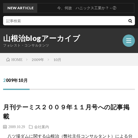
NEW ARTICLE
今、何故 ハニックス工業か？－②
山根治blogアーカイブ
フォレスト・コンサルタンツ
2009年
10月
HOME
HOM
2009年10月
冤
月刊テーミス２００９年１１月号への記事掲
罪
山
載
を
根
会
2009.10.29
会社案内
八ツ場ダムに関する山根治（弊社主任コンサルタント）による分