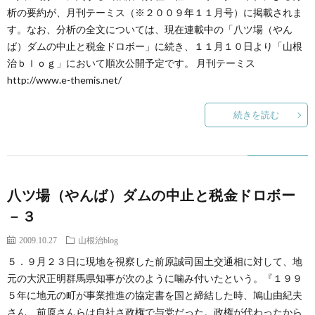
創
治
社
析の要約が、月刊テーミス（※２００９年１１月号）に掲載されま
す。なお、分析の全文については、現在連載中の「八ツ場（やん
る
blog
ば）ダムの中止と税金ドロボー」に続き、１１月１０日より「山根
案
治ｂｌｏｇ」において順次公開予定です。 月刊テーミス
http://www.e-themis.net/
人々
内
続きを読む
八ツ場（やんば）ダムの中止と税金ドロボー
－３
2009.10.27
山根治blog
５．９月２３日に現地を視察した前原誠司国土交通相に対して、地
元の大沢正明群馬県知事が次のように噛み付いたという。『１９９
５年に地元の町が事業推進の協定書を国と締結した時、鳩山由紀夫
さん、前原さんらは自社さ政権で与党だった。政権が代わったから