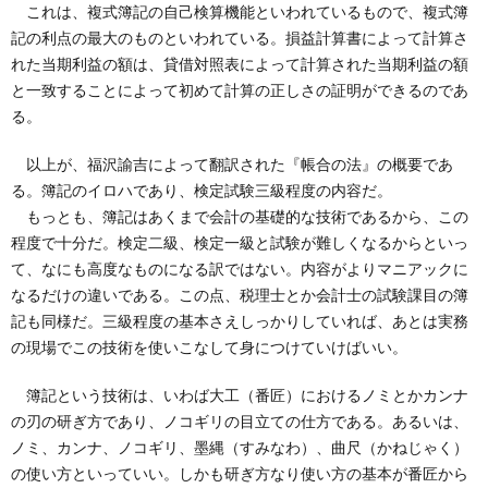
これは、複式簿記の自己検算機能といわれているもので、複式簿
記の利点の最大のものといわれている。損益計算書によって計算さ
れた当期利益の額は、貸借対照表によって計算された当期利益の額
と一致することによって初めて計算の正しさの証明ができるのであ
る。
以上が、福沢諭吉によって翻訳された『帳合の法』の概要であ
る。簿記のイロハであり、検定試験三級程度の内容だ。
もっとも、簿記はあくまで会計の基礎的な技術であるから、この
程度で十分だ。検定二級、検定一級と試験が難しくなるからといっ
て、なにも高度なものになる訳ではない。内容がよりマニアックに
なるだけの違いである。この点、税理士とか会計士の試験課目の簿
記も同様だ。三級程度の基本さえしっかりしていれば、あとは実務
の現場でこの技術を使いこなして身につけていけばいい。
簿記という技術は、いわば大工（番匠）におけるノミとかカンナ
の刃の研ぎ方であり、ノコギリの目立ての仕方である。あるいは、
ノミ、カンナ、ノコギリ、墨縄（すみなわ）、曲尺（かねじゃく）
の使い方といっていい。しかも研ぎ方なり使い方の基本が番匠から