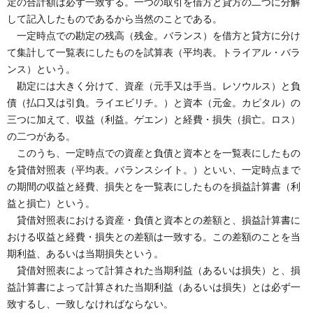
定の合計額は必ず一致する。一つの取引を借方と貸方の二つに分解
して記入したものであるから当然のことである。
一定時点での勘定の残高（残金。バランス）を借方と貸方に分け
て集計して一覧表にしたものを試算表（平均表。トライアル・バラ
ンス）という。
勘定には大きく分けて、資産（元手又は手当。レソウルス）と負
債（払口又は引負。ライエビリチ。）と資本（元金。カピタル）の
三つに加えて、収益（利益。ゲエン）と経費・損失（損亡。ロス）
の二つがある。
このうち、一定時点での資産と負債と資本とを一覧表にしたもの
を貸借対照表（平均表。バランスシイト。）といい、一定時点まで
の期間の収益と経費、損失とを一覧表にしたものを損益計算書（利
益と損亡）という。
貸借対照表における資産・負債と資本との差額と、損益計算書に
おける収益と経費・損失との差額は一致する。この差額のことを当
期利益、あるいは当期損失という。
貸借対照表によって計算された当期利益（あるいは損失）と、損
益計算書によって計算された当期利益（あるいは損失）とは必ず一
致するし、一致しなければならない。