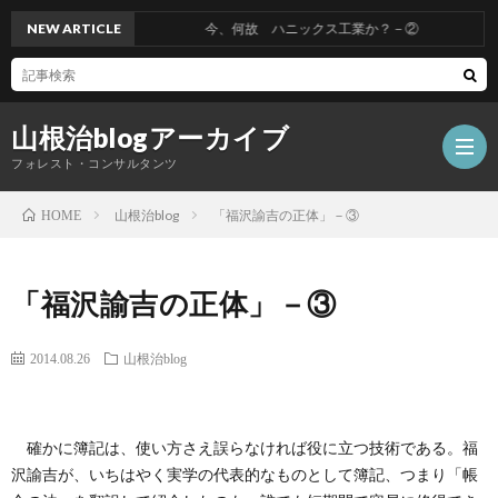
NEW ARTICLE
今、何故 ハニックス工業か？－②
山根治blogアーカイブ
フォレスト・コンサルタンツ
山根治blog
「福沢諭吉の正体」－③
HOME
HOM
「福沢諭吉の正体」－③
冤
2014.08.26
山根治blog
罪
山
確かに簿記は、使い方さえ誤らなければ役に立つ技術である。福
を
根
会
沢諭吉が、いちはやく実学の代表的なものとして簿記、つまり「帳