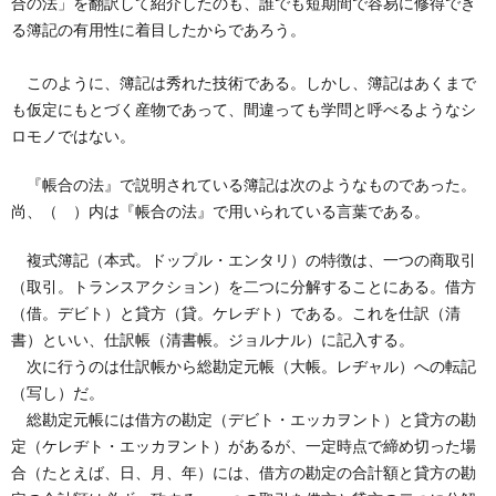
合の法」を翻訳して紹介したのも、誰でも短期間で容易に修得でき
創
治
社
る簿記の有用性に着目したからであろう。
る
blog
案
このように、簿記は秀れた技術である。しかし、簿記はあくまで
も仮定にもとづく産物であって、間違っても学問と呼べるようなシ
人々
内
ロモノではない。
『帳合の法』で説明されている簿記は次のようなものであった。
尚、（ ）内は『帳合の法』で用いられている言葉である。
複式簿記（本式。ドップル・エンタリ）の特徴は、一つの商取引
（取引。トランスアクション）を二つに分解することにある。借方
（借。デビト）と貸方（貸。ケレヂト）である。これを仕訳（清
書）といい、仕訳帳（清書帳。ジョルナル）に記入する。
次に行うのは仕訳帳から総勘定元帳（大帳。レヂャル）への転記
（写し）だ。
総勘定元帳には借方の勘定（デビト・エッカヲント）と貸方の勘
定（ケレヂト・エッカヲント）があるが、一定時点で締め切った場
合（たとえば、日、月、年）には、借方の勘定の合計額と貸方の勘