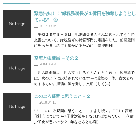
緊急告知！！“緑税務署長が１億円を強奪しようとし
ている”－④
2017.09.26
平成２９年９月８日、犯則嫌疑者Ａさんに送られてきた怪
文書について、緑税務署の特官部門に電話をした。前回疑問
に思った５つの点を確かめるために、差押期日[…]
空海と虫麻呂 －その２
2004.05.04
四六駢儷体は、四六文（しろくぶん）とも言い、広辞苑で
は、次のように説明されています ― ”漢文の一体。古文と相
対するもの。漢魏に源を発し、六朝（りく[…]
このごろ疑問に思うこと－２
2010.04.13
※「このごろ疑問に思うこと－１」より続く。 ***１）高齢
化社会について +少子化対策をしなければならない。→何故
少子化が悪いのか？ +年をとると心身[…]