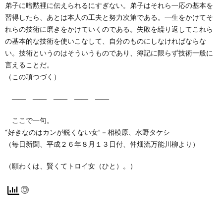
弟子に暗黙裡に伝えられるにすぎない。弟子はそれら一応の基本を
習得したら、あとは本人の工夫と努力次第である。一生をかけてそ
れらの技術に磨きをかけていくのである。失敗を繰り返してこれら
の基本的な技術を使いこなして、自分のものにしなければならな
い。技術というのはそういうものであり、簿記に限らず技術一般に
言えることだ。
（この項つづく）
―― ―― ―― ―― ――
ここで一句。
“好きなのはカンが鋭くない女”－相模原、水野タケシ
（毎日新聞、平成２６年８月１３日付、仲畑流万能川柳より）
（願わくは、賢くてトロイ女（ひと）。）