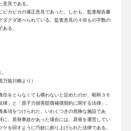
た意見である。
にピカピカの適正意見であった。しかも、監査報告書
グダグダ述べられている。監査意見の４倍もの字数の
である。
ス。
流万能川柳より）
責任をとらなくても構わないと定めたのが、昭和３６
法律」と「原子力損害賠償補償契約に関する法律」。
責条項をつけられた、いわくつきの危険な施設であ
時に、原発事故があった場合には、原発を運営してい
ツケを回すように巧妙に創り上げられた法律である。