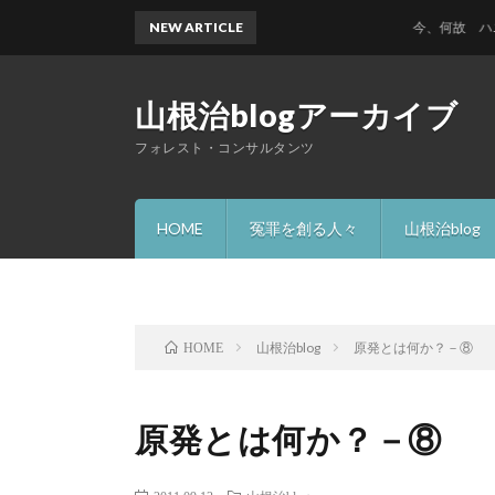
NEW ARTICLE
今、何故 ハニック
山根治blogアーカイブ
フォレスト・コンサルタンツ
HOME
冤罪を創る人々
山根治blog
山根治blog
原発とは何か？－⑧
HOME
原発とは何か？－⑧