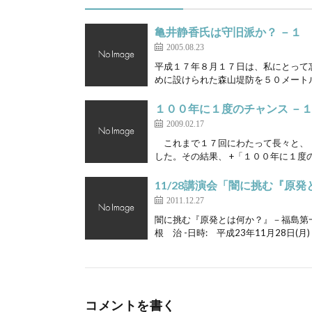
亀井静香氏は守旧派か？ －１
2005.08.23
平成１７年８月１７日は、私にとって
めに設けられた森山堤防を５０メートル
１００年に１度のチャンス －
2009.02.17
これまで１７回にわたって長々と、「
した。その結果、 +「１００年に１度の
11/28講演会「闇に挑む『原
2011.12.27
闇に挑む『原発とは何か？』－福島第一
根 治 -日時: 平成23年11月28日(月) 1
コメントを書く