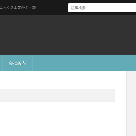
ス工業か？－②
会社案内