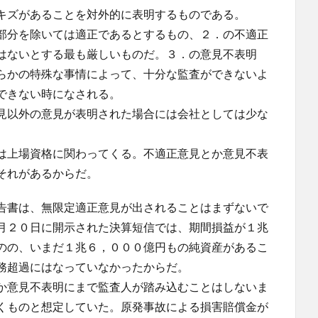
キズがあることを対外的に表明するものである。
部分を除いては適正であるとするもの、２．の不適正
はないとする最も厳しいものだ。３．の意見不表明
らかの特殊な事情によって、十分な監査ができないよ
できない時になされる。
見以外の意見が表明された場合には会社としては少な
は上場資格に関わってくる。不適正意見とか意見不表
それがあるからだ。
告書は、無限定適正意見が出されることはまずないで
月２０日に開示された決算短信では、期間損益が１兆
のの、いまだ１兆６，０００億円もの純資産があるこ
務超過にはなっていなかったからだ。
か意見不表明にまで監査人が踏み込むことはしないま
くものと想定していた。原発事故による損害賠償金が