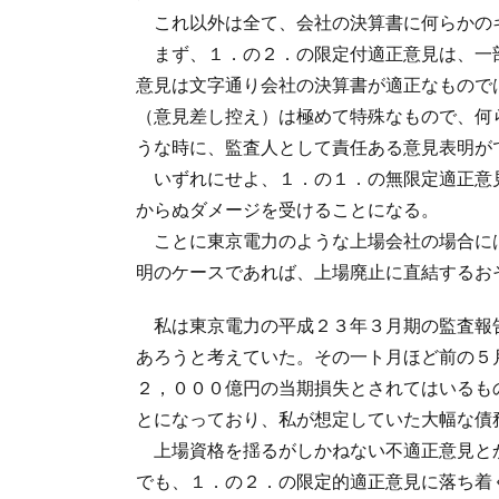
これ以外は全て、会社の決算書に何らかの
まず、１．の２．の限定付適正意見は、一
意見は文字通り会社の決算書が適正なもので
（意見差し控え）は極めて特殊なもので、何
うな時に、監査人として責任ある意見表明が
いずれにせよ、１．の１．の無限定適正意
からぬダメージを受けることになる。
ことに東京電力のような上場会社の場合に
明のケースであれば、上場廃止に直結するお
私は東京電力の平成２３年３月期の監査報
あろうと考えていた。その一ト月ほど前の５
２，０００億円の当期損失とされてはいるも
とになっており、私が想定していた大幅な債
上場資格を揺るがしかねない不適正意見と
でも、１．の２．の限定的適正意見に落ち着