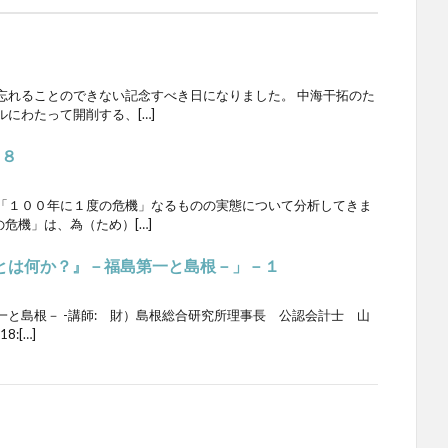
忘れることのできない記念すべき日になりました。 中海干拓のた
にわたって開削する、[…]
１８
１００年に１度の危機」なるものの実態について分析してきま
危機」は、為（ため）[…]
発とは何か？』－福島第一と島根－」－１
と島根－ -講師: 財）島根総合研究所理事長 公認会計士 山
8:[…]