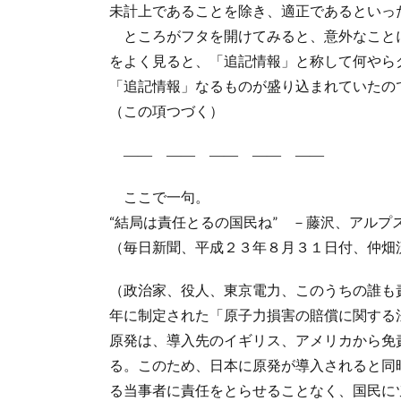
未計上であることを除き、適正であるといっ
ところがフタを開けてみると、意外なこと
をよく見ると、「追記情報」と称して何やら
「追記情報」なるものが盛り込まれていたの
（この項つづく）
―― ―― ―― ―― ――
ここで一句。
“結局は責任とるの国民ね” －藤沢、アルプ
（毎日新聞、平成２３年８月３１日付、仲畑
（政治家、役人、東京電力、このうちの誰も
年に制定された「原子力損害の賠償に関する
原発は、導入先のイギリス、アメリカから免
る。このため、日本に原発が導入されると同
る当事者に責任をとらせることなく、国民に