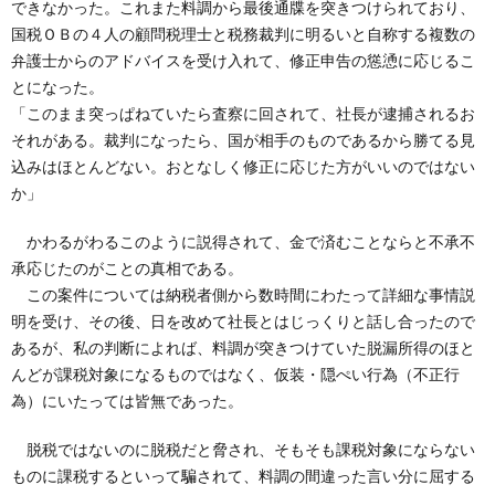
できなかった。これまた料調から最後通牒を突きつけられており、
国税ＯＢの４人の顧問税理士と税務裁判に明るいと自称する複数の
弁護士からのアドバイスを受け入れて、修正申告の慫慂に応じるこ
とになった。
「このまま突っぱねていたら査察に回されて、社長が逮捕されるお
それがある。裁判になったら、国が相手のものであるから勝てる見
込みはほとんどない。おとなしく修正に応じた方がいいのではない
か」
かわるがわるこのように説得されて、金で済むことならと不承不
承応じたのがことの真相である。
この案件については納税者側から数時間にわたって詳細な事情説
明を受け、その後、日を改めて社長とはじっくりと話し合ったので
あるが、私の判断によれば、料調が突きつけていた脱漏所得のほと
んどが課税対象になるものではなく、仮装・隠ぺい行為（不正行
為）にいたっては皆無であった。
脱税ではないのに脱税だと脅され、そもそも課税対象にならない
ものに課税するといって騙されて、料調の間違った言い分に屈する