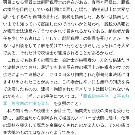
羽目になる背景には顧問税理士の存在がある。査察と同様に、脱税
の摘発を目的としている料調に直面した場合、納税者以上に大変な
思いをするのが顧問税理士だ。脱税を指南した、あるいは指南しな
いまでも知っていて黙認したのではないかと疑われ、脱税の共犯と
か税理士法違反をチラつかされて脅されるからである。納税者が責
任を少しでも逃れようとして、顧問税理士の指導を受けたとか、あ
るいは相談をして了解を受けていたなどと供述したらそれこそ大変
である。それだけで税理士が逮捕されることがあるからだ。
これまでも数多くの税理士・会計士が納税者の一方的な供述だけ
で逮捕されており、最近でも名古屋在住の税理士が納税者のウソの
供述によって逮捕され、２００日余り拘留された挙句刑事法廷に引
きずり出されたことがあった。この場合は幸いにも無罪の判決を得
て決着したものの、逮捕・拘留されたデメリットは図り知れないも
のがある。（尚、この事例については、「
脱税指南事件、２審も無
罪 検察側の控訴を棄却
」を参照のこと）
私の知り合いの税理士・会計士で、顧問先が脱税の摘発を受けた
際に、国税当局から恫喝されて極度のノイローゼ状態に陥り、仕事
の意欲を喪失して廃業を余儀なくされたのが２人いる。その心痛は
並大抵のものではなかったようである。