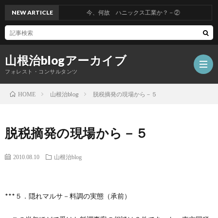
NEW ARTICLE
今、何故 ハニックス工業か？－②
山根治blogアーカイブ
フォレスト・コンサルタンツ
山根治blog
脱税摘発の現場から－５
HOME
HOM
脱税摘発の現場から－５
冤
2010.08.10
山根治blog
罪
山
***５．隠れマルサ－料調の実態（承前）
を
根
会