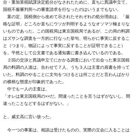
分・重加算税賦課決定処分がなされたために、直ちに異議申立て、
国税不服審判所への審査請求を行なったのはいうまでもない。
案の定、国税側から改めて示されたそれぞれの処分理由は、「厳
格な証明」どころか直ちにウソが判明するようなオソマツ極まりな
いものであった。この国税局は東京国税局であるが、この局の料調
はズサンな調査を一方的に行なった挙句、明らかに事実に反するこ
と（つまり、物証によって事実に反することが証明できること）
を、平然として公文書である通知書に書き込んでいるのである。
２回の交渉と異議申立てにかかる調査において出会った東京国税
局の料調の人達は、合わせて７人、うち３人は主査の肩書を持って
いた。料調のやることに文句をつけるとは何ごとだと言わんばかり
の横柄な態度が印象的であった。
中でも一人の主査は、
「オレは東京国税局の××だ。間違ったことを言うはずがないし、間
違ったことなどするはずがない。」
と、威丈高に言い放った。
今一つの事案は、相談は受けたものの、実際の立会に入ることは