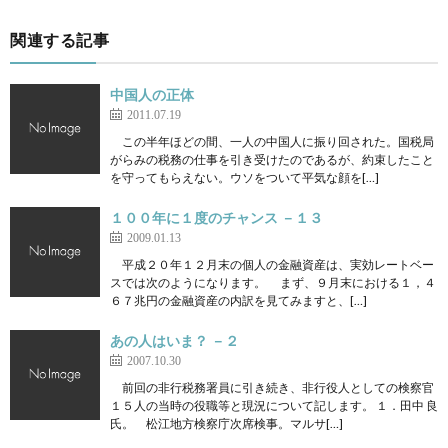
関連する記事
中国人の正体
2011.07.19
この半年ほどの間、一人の中国人に振り回された。国税局
がらみの税務の仕事を引き受けたのであるが、約束したこと
を守ってもらえない。ウソをついて平気な顔を[…]
１００年に１度のチャンス －１３
2009.01.13
平成２０年１２月末の個人の金融資産は、実効レートベー
スでは次のようになります。 まず、９月末における１，４
６７兆円の金融資産の内訳を見てみますと、[…]
あの人はいま？ －２
2007.10.30
前回の非行税務署員に引き続き、非行役人としての検察官
１５人の当時の役職等と現況について記します。 １．田中 良
氏。 松江地方検察庁次席検事。マルサ[…]