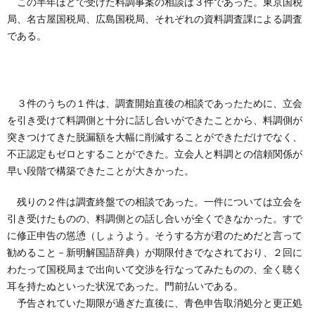
この半年ほどで受けた料調事案の相談は３件であった。東京国税
創
治
社
局、名古屋国税局、広島国税局、それぞれの資料調査課による調査
である。
る
blog
案
人々
内
３件のうちの１件は、調査開始直後の相談であったために、立会
を引き受けて料調側と十分に話し合いができたことから、料調側が
突きつけてきた脱漏額を大幅に削減することができただけでなく、
不正認定もゼロとすることができた。立会人と料調との信頼関係が
早い段階で構築できたことが大きかった。
残りの２件は調査終盤での相談であった。一件については立会を
引き受けたものの、料調側との話し合いが全くできなかった。すで
に修正申告の慫慂（しょうよう。そうする方が君のためだと言って
勧めること－新明解国語辞典）が期限付きでなされており、２回に
わたって国税局まで出向いて交渉を行なってみたものの、全く聴く
耳を持たぬといった状況であった。門前払いである。
予告されていた期限が過ぎた直後に、青色申告取消処分と更正処