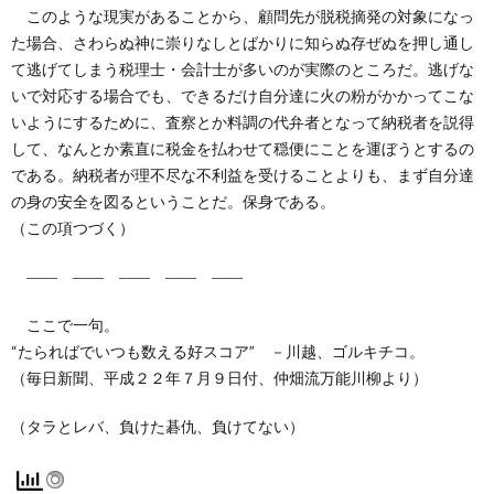
このような現実があることから、顧問先が脱税摘発の対象になっ
た場合、さわらぬ神に崇りなしとばかりに知らぬ存ぜぬを押し通し
て逃げてしまう税理士・会計士が多いのが実際のところだ。逃げな
いで対応する場合でも、できるだけ自分達に火の粉がかかってこな
いようにするために、査察とか料調の代弁者となって納税者を説得
して、なんとか素直に税金を払わせて穏便にことを運ぼうとするの
である。納税者が理不尽な不利益を受けることよりも、まず自分達
の身の安全を図るということだ。保身である。
（この項つづく）
―― ―― ―― ―― ――
ここで一句。
“たらればでいつも数える好スコア” －川越、ゴルキチコ。
（毎日新聞、平成２２年７月９日付、仲畑流万能川柳より）
（タラとレバ、負けた碁仇、負けてない）