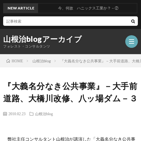
NEW ARTICLE
今、何故 ハニックス工業か？－②
山根治blogアーカイブ
フォレスト・コンサルタンツ
山根治blog
『大義名分なき公共事業』－大手前道路、大橋
HOME
HOM
『大義名分なき公共事業』－大手前
冤
道路、大橋川改修、八ッ場ダム－３
罪
山
2010.02.23
山根治blog
を
根
会
弊社主任コンサルタント山根治が講演した「大義名分なき公共事