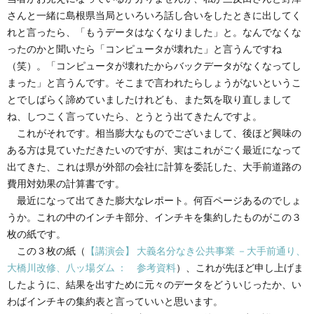
さんと一緒に島根県当局といろいろ話し合いをしたときに出してく
れと言ったら、「もうデータはなくなりました」と。なんでなくな
ったのかと聞いたら「コンピュータが壊れた」と言うんですね
（笑）。「コンピュータが壊れたからバックデータがなくなってし
まった」と言うんです。そこまで言われたらしょうがないというこ
とでしばらく諦めていましたけれども、また気を取り直しまして
ね、しつこく言っていたら、とうとう出てきたんですよ。
これがそれです。相当膨大なものでございまして、後ほど興味の
ある方は見ていただきたいのですが、実はこれがごく最近になって
出てきた、これは県が外部の会社に計算を委託した、大手前道路の
費用対効果の計算書です。
最近になって出てきた膨大なレポート。何百ページあるのでしょ
うか。これの中のインチキ部分、インチキを集約したものがこの３
枚の紙です。
この３枚の紙（
【講演会】 大義名分なき公共事業 －大手前通り、
大橋川改修、八ッ場ダム ： 参考資料
）、これが先ほど申し上げま
したように、結果を出すために元々のデータをどういじったか、い
わばインチキの集約表と言っていいと思います。