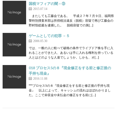
国税マフィアの闇－⑨
2015.07.14
またしても工藤会である。 平成２７年７月９日、福岡県
警特別捜査本部は所得税法違反（脱税）容疑で再び工藤会の
野村悟総裁を逮捕した。 脱税容疑での第[…]
ゲームとしての犯罪 －５
2006.05.30
では、一般の人に較べて破格の条件でライブドア株を手に入
れることができた人、あるいは手に入れる権利を持っている
人とはどのような人達でしょうか。しかも、オ[…]
018 プロセス5の８『現金修正をする前と修正後の
手持ち現金』
2016.11.08
***プロセス5の８『現金修正をする前と修正後の手持ち現
金』 以上によって、キャッシュの流れはほぼわかりまし
た。ここで未収金や未払金の修正をする前に[…]