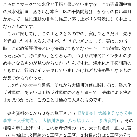
ころに＊マークで淡水化と干拓と書いていますが、この宍道湖中海
の淡水化計画、あるいは本庄工区の干拓問題は、かなりの長い年月
かかって、住民運動の非常に幅広い盛り上がりを背景にして中止に
なったものです。
これに関しては、この１と２と３の中の、実は２と３だけ、先ほ
ど追加した４も入るんですが、だけでございまして、実はこの当
時、この政策評価法という法律はできてなかった。この法律がなか
ったために、特に決め手となるもの、つまり法律的にインチキの決
め手となるものが見つからなかったんですね。淡水化と干拓問題の
ときには、行政はインチキしていましたけれども決め手となるもの
が見つからなかった。
このたびの大手前道路、それから大橋川改修に関しては、淡水化
反対運動、あるいは干拓反対運動のときと違って、法律による決め
手が見つかった、このことは極めて大きなものです。
参考資料の１から３をご覧下さい（
【講演会】 大義名分なき公共
事業 －大手前通り、大橋川改修、八ッ場ダム ： 参考資料
）。その
概略を申し上げます。この参考資料の１は、大手前道路、正式に言
ったら城山北公園線の１工区と２工区。１枚目の分は１工区の分で