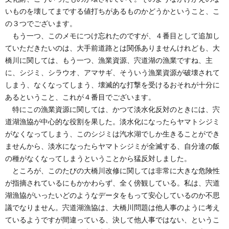
いものを壊してまでする値打ちがあるものかどうかということ、こ
の３つでございます。
もう一つ、このメモにつけ忘れたのですが、４番目として追加し
ていただきたいのは、大手前道路とは関係ありませんけれども、大
橋川に関しては、もう一つ、漁業資源、宍道湖の漁業ですね、主
に、シジミ、シラウオ、アマサギ、そういう漁業資源が破壊されて
しまう、なくなってしまう、壊滅的な打撃を受けるおそれが十分に
あるということ、これが４番目でございます。
特にこの漁業資源に関しては、かつて淡水化反対のときには、宍
道湖漁協が中心的な役割を果した。淡水化になったらヤマトシジミ
がなくなってしまう、このシジミは汽水湖でしか生きることができ
ませんから、淡水になったらヤマトシジミが全滅する、自分達の飯
の種がなくなってしまうということから猛反対しました。
ところが、このたびの大橋川改修に関しては非常に大きな危険性
が指摘されているにもかかわらず、全く傍観している。私は、宍道
湖漁協がいったいどのようなデータをもって安心しているのか不思
議でなりません。宍道湖漁協は、大橋川問題は他人事のように考え
ているようですが間違っている、決して他人事ではない、というこ