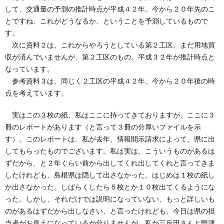
して、交通量の予測の推計時点が平成４２年。今から２０年先のこ
とですね、これがどうなるか、ということを予測しているもので
す。
次に資料２は、これからやろうとしている第２工区、まだ用地買
収が済んでいませんが、第２工区のもの。平成３２年が推計時点と
なっています。
参考資料３は、同じく２工区の平成４２年、今から２０年後の時
点を考えています。
実はこの３枚の紙、私はここに持ってきておりますが、ここに３
冊のレポートがあります（と言って３冊の分厚いファイルを示
す）。このレポートは、私が去年、情報開示請求によって、県に出
してもらったものでございます。私は実は、こういうものがあるは
ずだから、と２年ぐらい前から出してくれ出してくれと言ってきま
したけれども、島根県は隠して出さなかった。はじめは１枚の紙し
か出さなかった。しばらくしたら５枚とか１０枚出てくるようにな
った。しかし、それだけでは説明になっていない、もっと詳しいも
のがあるはずだから出しなさい、と言ったけれども、今日は県の担
当者がお見えになっているか分りませんが、私が三反田さんと野津