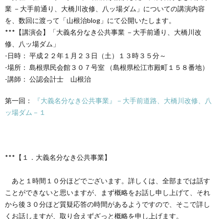
創
治
社
業 －大手前通り、大橋川改修、八ッ場ダム」についての講演内容
を、数回に渡って「山根治blog」にて公開いたします。
る
blog
***【講演会】「大義名分なき公共事業 －大手前通り、大橋川改
案
修、八ッ場ダム」
-日時： 平成２２年１月２３日（土）１３時３５分～
人々
内
-場所： 島根県民会館３０７号室 （島根県松江市殿町１５８番地）
-講師： 公認会計士 山根治
第一回：
『大義名分なき公共事業』－大手前道路、大橋川改修、八
ッ場ダム－１
***【１．大義名分なき公共事業】
あと１時間１０分ほどでございます。詳しくは、全部までは話す
ことができないと思いますが、まず概略をお話し申し上げて、それ
から後３０分ほど質疑応答の時間があるようですので、そこで詳し
くお話しますが、取り合えずざっと概略を申し上げます。