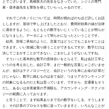
とでございます。島根医大の先生をなさっていた、シジミの専門
家・坂本巌先生も警告を発していらっしゃるのです。
それでこのＢ／Ｃについては、時間が残ればのちほど詳しくお話
ししますが、冒頭で申し上げましたとおり、費用対効果の値が法律
に適合するように、もともとの数字をいじくっていることが明らか
になりました。データによって明らかになったということです。
結局、皆様ご承知のように、言葉ではどうにでもごまかすことは
できます。いい加減に取り繕うことができるんですが、数字だけは
決してごまかすことができない。ごまかしようがないんですね。
そういった基本的な数字の意味合いをとらえて、私は会計工学と
いうのを考え出した。会計工学、まだ一般的な言葉じゃございませ
んが、会計はテクノロジーだと、会計というのを単にお金の計算だ
けじゃない。数字に絡むものは全て会計、つまりアカウンティング
の対象になるものだと私は思っています。ですから、交通量もそう
だし、あるいは水害被害の予測額も、アカウンティング・テクノロ
ジーの範囲に入っております。
と言うことで、まず結果ありきで元の数字をいじる、そうします
と、その計算のプロセスを順に追っていきますと、いろんなことが