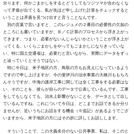
分ります、何かごまかしをするとどうしてもツジツマが合わなくな
って矛盾が出てくる。私が先ほど申し上げた計算をチェックすると
いうことは矛盾を見つけ出すと言うことなんです。
別の言葉で言いますと、このレジュメの２番目の必要性の欠如の
ところにも書いていますが、Ｂ／Ｃ計算のプロセスから浮き上がっ
てきます。つまり、必要がないんじゃないかということが浮き上が
ってくる、いくらごまかしをやってもごまかしになりきっていな
い、特に国土交通省は、必要だと言いながら、実際にデータをずっ
と辿っていくとそうではない。
特に今日は、米子地区の方、鳥取の方もお見えになっているよう
ですので申し上げますが、今の斐伊川の治水事業の大橋川ももちろ
んそうですが、中海の護岸工事に関しては全く工事をする必要はな
い、そのことを、彼らが自らのデータで公表しているんです。工事
をしてもしなくても、治水上影響がないことを、データとして出し
ているんですね。これについて今日は、どこまでお話できるか分り
ませんが、近いうちにお話をする機会（※追記）があるようでござ
いますから、米子地区の方にはその折に詳しくお話しします。
そういうことで、この大義名分のない公共事業。私は、そこのと