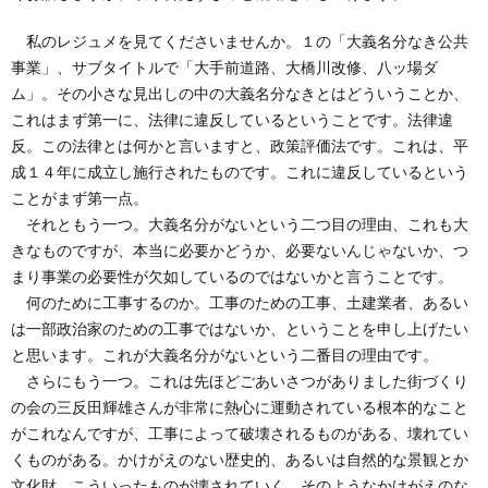
私のレジュメを見てくださいませんか。１の「大義名分なき公共
事業」、サブタイトルで「大手前道路、大橋川改修、八ッ場ダ
ム」。その小さな見出しの中の大義名分なきとはどういうことか、
これはまず第一に、法律に違反しているということです。法律違
反。この法律とは何かと言いますと、政策評価法です。これは、平
成１４年に成立し施行されたものです。これに違反しているという
ことがまず第一点。
それともう一つ。大義名分がないという二つ目の理由、これも大
きなものですが、本当に必要かどうか、必要ないんじゃないか、つ
まり事業の必要性が欠如しているのではないかと言うことです。
何のために工事するのか。工事のための工事、土建業者、あるい
は一部政治家のための工事ではないか、ということを申し上げたい
と思います。これが大義名分がないという二番目の理由です。
さらにもう一つ。これは先ほどごあいさつがありました街づくり
の会の三反田輝雄さんが非常に熱心に運動されている根本的なこと
がこれなんですが、工事によって破壊されるものがある、壊れてい
くものがある。かけがえのない歴史的、あるいは自然的な景観とか
文化財、こういったものが壊されていく。そのようなかけがえのな