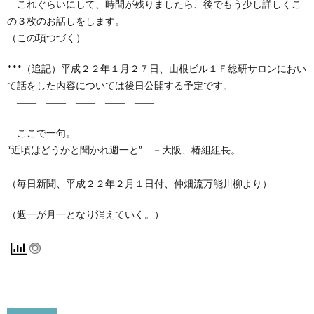
これぐらいにして、時間が残りましたら、後でもう少し詳しくこ
の３枚のお話しをします。
（この項つづく）
***（追記）平成２２年１月２７日、山根ビル１Ｆ総研サロンにおい
て話をした内容については後日公開する予定です。
―― ―― ―― ―― ――
ここで一句。
“近頃はどうかと聞かれ週一と” －大阪、椿組組長。
（毎日新聞、平成２２年２月１日付、仲畑流万能川柳より）
（週一が月一となり消えていく。）