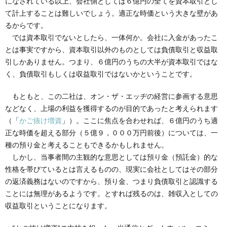
になされている以上、会社側としては６億円の全てを資本取引とし
て計上することは難しいでしょう。適正な時価という大きな壁があ
るからです。
では資本取引でないとしたら、一体何か。会社に入金があったこ
とは事実ですから、資本取引以外のものとしては負債取引と収益取
引しかありません。つまり、６億円のうちの大半が資本取引ではな
く、負債取引もしくは収益取引ではないかということです。
もともと、この二社は、オン・ザ・エッヂの経営に参画する意思
などなく、上場の利益を獲得するのが目的であったと考えられます
（「
かご抜け増資
」）。ここに焦点を合わせれば、６億円のうち適
正な時価を超える部分（５億９，０００万円前後）については、一
種の預り金と考えることもできるかもしれません。
しかし、当事者間の主観的な意思としては預り金（預託金）的な
性格を帯びているとは言えるものの、現実に会社としてはその部分
の返済義務はないのですから、預り金、つまり負債取引と認識する
ことには無理があるようです。とすれば残るのは、雑収入としての
収益取引ということになります。