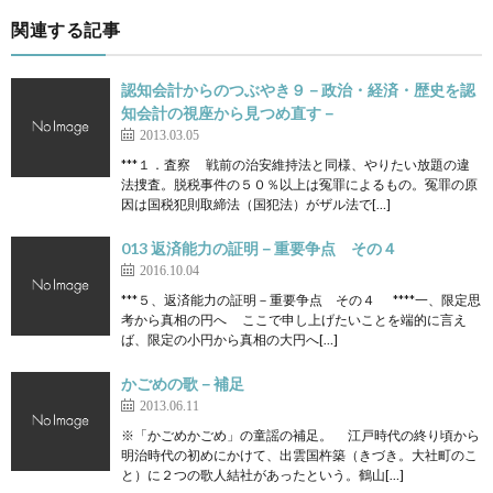
関連する記事
認知会計からのつぶやき９－政治・経済・歴史を認
知会計の視座から見つめ直す－
2013.03.05
***１．査察 戦前の治安維持法と同様、やりたい放題の違
法捜査。脱税事件の５０％以上は冤罪によるもの。冤罪の原
因は国税犯則取締法（国犯法）がザル法で[…]
013 返済能力の証明－重要争点 その４
2016.10.04
***５、返済能力の証明－重要争点 その４ ****一、限定思
考から真相の円へ ここで申し上げたいことを端的に言え
ば、限定の小円から真相の大円へ[…]
かごめの歌－補足
2013.06.11
※「かごめかごめ」の童謡の補足。 江戸時代の終り頃から
明治時代の初めにかけて、出雲国杵築（きづき。大社町のこ
と）に２つの歌人結社があったという。鶴山[…]