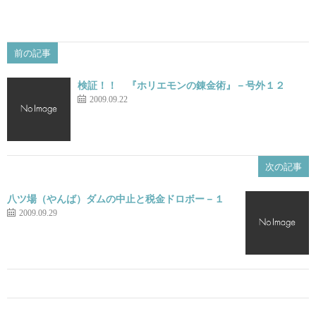
前の記事
検証！！ 『ホリエモンの錬金術』－号外１２
2009.09.22
次の記事
八ツ場（やんば）ダムの中止と税金ドロボー－１
2009.09.29