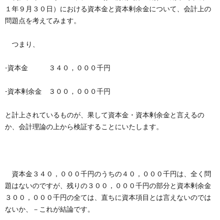
創
治
社
１年９月３０日）における資本金と資本剰余金について、会計上の
問題点を考えてみます。
る
blog
案
つまり、
人々
内
-資本金 ３４０，０００千円
-資本剰余金 ３００，０００千円
と計上されているものが、果して資本金・資本剰余金と言えるの
か、会計理論の上から検証することにいたします。
資本金３４０，０００千円のうちの４０，０００千円は、全く問
題はないのですが、残りの３００，０００千円の部分と資本剰余金
３００，０００千円の全ては、直ちに資本項目とは言えないのでは
ないか、－これが結論です。