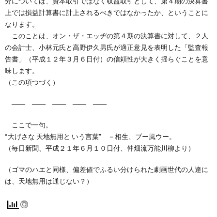
分については、資本取引ではなく収益取引として、第４期の決算書
上では損益計算書に計上されるべきではなかったか、ということに
なります。
このことは、オン・ザ・エッヂの第４期の決算書に対して、２人
の会計士、小林元氏と高野伊久男氏が適正意見を表明した「監査報
告書」（平成１２年３月６日付）の信頼性が大きく揺らぐことを意
味します。
（この項つづく）
―― ―― ―― ―― ――
ここで一句。
“大げさな 天地無用と いう言葉” －相生、ブー風ウー。
（毎日新聞、平成２１年６月１０日付、仲畑流万能川柳より）
（ゴマのハエと同様、偏差値でふるい分けられた劇画世代の人達に
は、天地無用は通じない？）