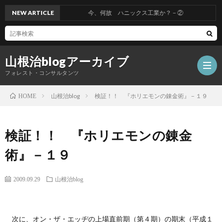
NEW ARTICLE
今、何故 ハニックス工業か？－②
山根治blogアーカイブ
フォレスト・コンサルタンツ
山根治blog
検証！！ 『ホリエモンの錬金術』－１９
HOME
HOM
検証！！ 『ホリエモンの錬金
冤
術』－１９
罪
山
2009.09.29
山根治blog
を
根
会
次に、オン・ザ・エッヂの上場直前期（第４期）の期末（平成１