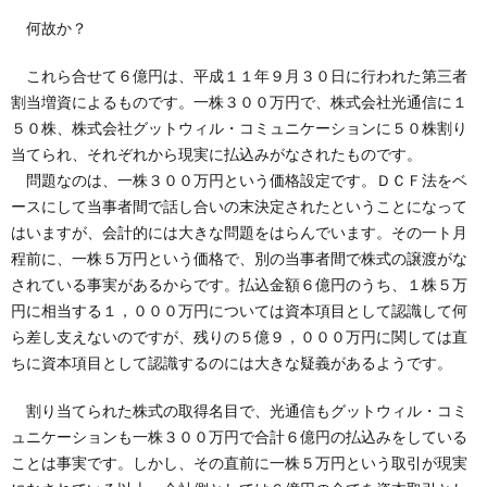
何故か？
これら合せて６億円は、平成１１年９月３０日に行われた第三者
割当増資によるものです。一株３００万円で、株式会社光通信に１
５０株、株式会社グットウィル・コミュニケーションに５０株割り
当てられ、それぞれから現実に払込みがなされたものです。
問題なのは、一株３００万円という価格設定です。ＤＣＦ法をベ
ースにして当事者間で話し合いの末決定されたということになって
はいますが、会計的には大きな問題をはらんでいます。その一ト月
程前に、一株５万円という価格で、別の当事者間で株式の譲渡がな
されている事実があるからです。払込金額６億円のうち、１株５万
円に相当する１，０００万円については資本項目として認識して何
ら差し支えないのですが、残りの５億９，０００万円に関しては直
ちに資本項目として認識するのには大きな疑義があるようです。
割り当てられた株式の取得名目で、光通信もグットウィル・コミ
ュニケーションも一株３００万円で合計６億円の払込みをしている
ことは事実です。しかし、その直前に一株５万円という取引が現実