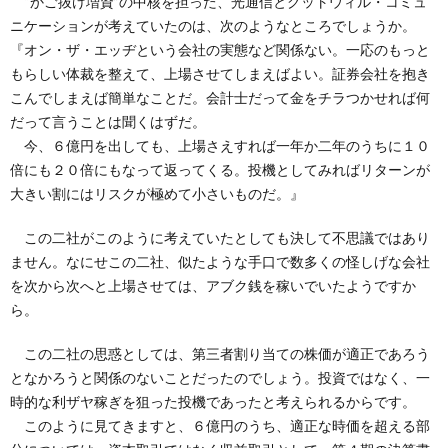
“かご抜け増資”の中核を担った、光通信とグットウィル・コミュ
ニケーションが考えていたのは、次のようなところでしょうか。
『オン・ザ・エッヂという会社の実態など関係ない。一応のもっと
もらしい体裁を整えて、上場させてしまえばよい。証券会社を抱き
こんでしまえば簡単なことだ。会計士だって金をチラつかせれば何
だって言うことは聞くはずだ。
今、６億円を出しても、上場さえすれば一年か二年のうちに１０
倍にも２０倍にもなって返ってくる。投機としてみればリターンが
大きい割にはリスクが極めて小さいものだ。』
この二社がこのように考えていたとしても決して不思議ではあり
ません。なにせこの二社、似たような手口で数多くの怪しげな会社
を次から次へと上場させては、アブク銭を稼いでいたようですか
ら。
この二社の思惑としては、第三者割り当ての株価が適正であろう
となかろうと関係のないことだったのでしょう。投資ではなく、一
時的な利ザヤ稼ぎを狙った投機であったと考えられるからです。
このように見てきますと、６億円のうち、適正な時価を超える部