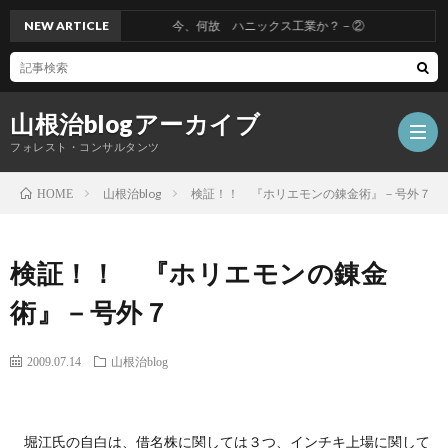
NEW ARTICLE
今、何故 ハニックス工業か？－②
山根治blogアーカイブ
フォレスト・コンサルタンツ
山根治blog
検証！！ 『ホリエモンの錬金術』－号外７
HOME
HOM
検証！！ 『ホリエモンの錬金
冤
術』－号外７
罪
山
2009.07.14
山根治blog
を
根
会
堀江氏の自白は、借名株に関しては３つ、インチキ上場に関して