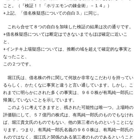
こと。（『検証！！「ホリエモンの錬金術」－１４』）
+上記、「借名株疑惑についての自白 3.」に同じ。
これら合せて８つの自白を加味した検証の結果は次の通りです。
+借名株疑惑については断定はできないまでもほぼ確定に近いこ
と、
+インチキ上場疑惑については、推断の域を超えて確定的な事実と
なったこと、
この２つです。
堀江氏は、借名株の件に関して何故か非常なこだわりを持ってい
るらしく、かたくなに事実と違うと言い通しています。しかし、こ
れまでに明らかにされた多くの事実は、９６０株が有馬純一郎氏に
帰属していないことを示しています。
このように考えてきますと、残された可能性は唯一つ。上場時の
評価額にして、５７億円の株式は、有馬純一郎氏のものでもなけれ
ば、堀江貴文氏のものでもない、他の第三者のものということにな
ります。つまり、有馬純一郎氏名義の９６０株は、有馬純一郎氏の
ものではなく、堀江氏と関係のある第三者のものであるということ