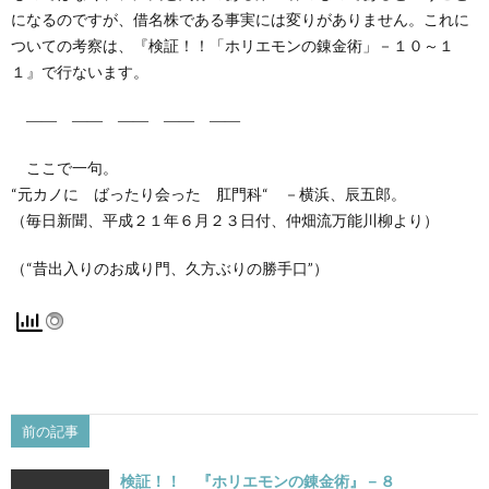
になるのですが、借名株である事実には変りがありません。これに
ついての考察は、『検証！！「ホリエモンの錬金術」－１０～１
１』で行ないます。
―― ―― ―― ―― ――
ここで一句。
“元カノに ばったり会った 肛門科“ －横浜、辰五郎。
（毎日新聞、平成２１年６月２３日付、仲畑流万能川柳より）
（“昔出入りのお成り門、久方ぶりの勝手口”）
前の記事
検証！！ 『ホリエモンの錬金術』－８