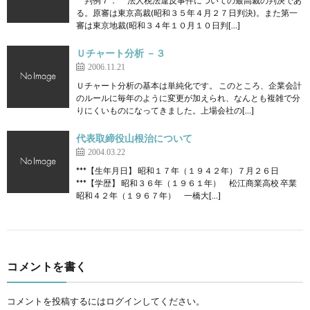
判例７． 法人税法違反事件についての最高裁の判決であ
る。原審は東京高裁(昭和３５年４月２７日判決)。また第一
審は東京地裁(昭和３４年１０月１０日判[…]
Ｕチャート分析 －３
2006.11.21
Ｕチャート分析の基本は単純化です。 このところ、企業会計
のルールに毎年のように変更が加えられ、なんとも複雑で分
りにくいものになってきました。上場会社の[…]
代表取締役山根治について
2004.03.22
***【生年月日】 昭和１７年（１９４２年）７月２６日
***【学歴】 昭和３６年（１９６１年） 松江商業高校 卒業
昭和４２年（１９６７年） 一橋大[…]
コメントを書く
コメントを投稿するには
ログイン
してください。