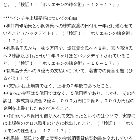
と。（『検証！！「ホリエモンの錬金術」－１２～１７』）
****インチキ上場疑惑についての自白
+和井内修治氏と小飼弾氏への株式譲渡の日付を一年だけ遡らせて
いること（バックデイト）。（『検証！！「ホリエモンの錬金術」
－１７』）
+有馬晶子氏から一株５万円で、堀江貴文氏へ４８株、宮内亮治氏
へ２株譲渡された日が１年３ヶ月ほどバックデイトされているこ
と。（『検証！！「ホリエモンの錬金術」－１６～１７』）
+有馬晶子氏への５億円の支払いについて、著書での発言を翻（ひ
るがえ）して、
++支払いは上場前でなく、上場の２年後であったこと。
++支払い金額は５億円ではなく、５億円程であり、しかも、その内
訳は、株式買取資金２億４，０００万円に２億６，０００万円程の
金利を上乗せしたものであること。
++銀行から５億円を借り入れて支払ったというのはウソで、実際に
は上場後のクロス取引のときに捻出したこと。（『検証！！「ホリ
エモンの錬金術」－１２～１７』）
+有馬純一郎氏との間に架空の金銭消費貸借契約書を交わしている