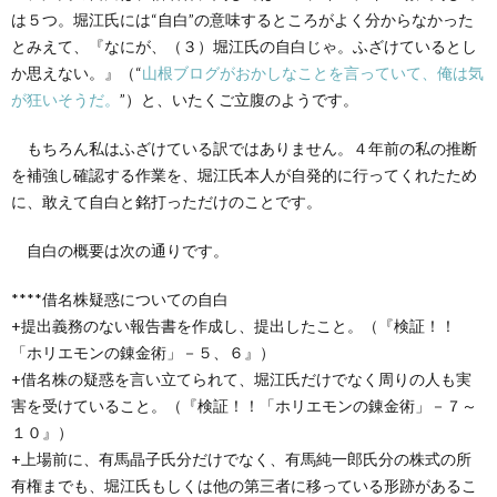
創
治
社
は５つ。堀江氏には“自白”の意味するところがよく分からなかった
とみえて、『なにが、（３）堀江氏の自白じゃ。ふざけているとし
る
blog
か思えない。』（“
山根ブログがおかしなことを言っていて、俺は気
案
が狂いそうだ。
”）と、いたくご立腹のようです。
人々
内
もちろん私はふざけている訳ではありません。４年前の私の推断
を補強し確認する作業を、堀江氏本人が自発的に行ってくれたため
に、敢えて自白と銘打っただけのことです。
自白の概要は次の通りです。
****借名株疑惑についての自白
+提出義務のない報告書を作成し、提出したこと。（『検証！！
「ホリエモンの錬金術」－５、６』）
+借名株の疑惑を言い立てられて、堀江氏だけでなく周りの人も実
害を受けていること。（『検証！！「ホリエモンの錬金術」－７～
１０』）
+上場前に、有馬晶子氏分だけでなく、有馬純一郎氏分の株式の所
有権までも、堀江氏もしくは他の第三者に移っている形跡があるこ