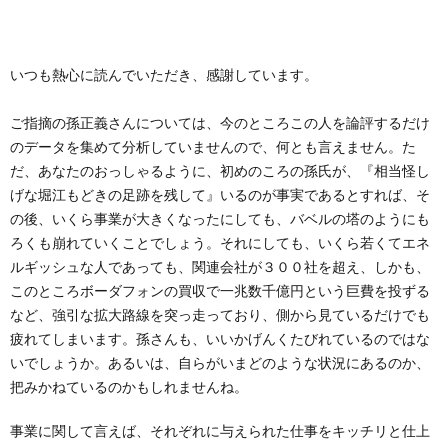
創
治
社
る
blog
案
いつも熱心に読んでいただき、感謝しています。
人々
内
ご指摘の孫正義さんについては、今のところこの人を論評するだけ
のデータを集めて分析していませんので、何とも言えません。た
だ、あなたのおっしゃるように、初めのころの孫氏が、『相当怪し
げな堀江もどきの足跡を残して』いるのが事実であるとすれば、そ
の後、いくら事業が大きくなったにしても、バベルの塔のようにも
ろくも崩れていくことでしょう。それにしても、いくら若くてエネ
ルギッシュな人であっても、関連会社が３００社を超え、しかも、
このところボーダフォンの買収で一兆数千億円という巨費を投ずる
など、強引な拡大路線を突っ走っており、側から見ているだけでも
疲れてしまいます。孫さんも、いいかげんくたびれているのではな
いでしょうか。あるいは、自らがいまどのような状況にあるのか、
把みかねているのかもしれませんね。
事業に関して言えば、それぞれに与えられた仕事をキッチリと仕上