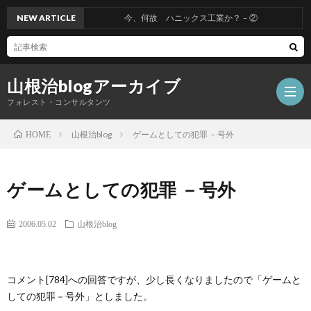
NEW ARTICLE
今、何故 ハニックス工業か？－②
山根治blogアーカイブ
フォレスト・コンサルタンツ
山根治blog
ゲームとしての犯罪 －号外
HOME
HOM
ゲームとしての犯罪 －号外
冤
2006.05.02
山根治blog
罪
山
コメント[784]への回答ですが、少し長くなりましたので「ゲームと
を
根
会
しての犯罪－号外」としました。