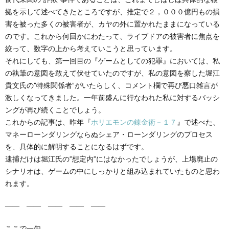
拠を示して述べてきたところですが、推定で２，０００億円もの損
害を被った多くの被害者が、カヤの外に置かれたままになっている
のです。これから何回かにわたって、ライブドアの被害者に焦点を
絞って、数字の上から考えていこうと思っています。
それにしても、第一回目の『ゲームとしての犯罪』においては、私
の執筆の意図を敢えて伏せていたのですが、私の意図を察した堀江
貴文氏の”特殊関係者”がいたらしく、コメント欄で再び悪口雑言が
激しくなってきました。一年前盛んに行なわれた私に対するバッシ
ングが再び続くことでしょう。
これからの記事は、昨年『
ホリエモンの錬金術－１７
』で述べた、
マネーローンダリングならぬシェア・ローンダリングのプロセス
を、具体的に解明することになるはずです。
逮捕だけは堀江氏の”想定内”にはなかったでしょうが、上場廃止の
シナリオは、ゲームの中にしっかりと組み込まれていたものと思わ
れます。
―― ―― ―― ―― ――
ここで一句。