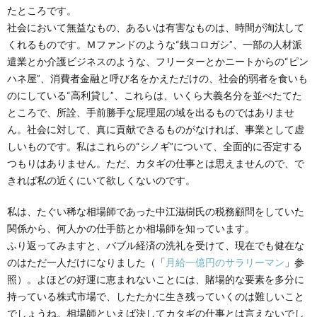
たところです。
社会において無益なもの、あるいは有害なものは、時間が淘汰して
くれるものです。Ｍファンドのような“銭コロガシ”、一部の人材派
遣業とか介護ビジネスのような、フリーターとかニートからの“ピン
ハネ屋”、消費者金融と呼び名をかえただけの、社会的弱者を食いも
のにしている“高利貸し”、これらは、いくら大義名分を並べたてた
ところで、所詮、手前勝手な屁理屈の域を出るものではありませ
ん。社会に対して、真に貢献できるものがなければ、事業として虚
しいものです。私はこれらの“シノギ”について、全面的に否定する
つもりはありません。ただ、カタギの仕事とは思えませんので、で
きれば私の近くにいて欲しくないのです。
私は、たぐい稀な相場師であった中江滋樹氏の税務顧問をしていた
関係から、何人かの仕手筋とか相場師を知っています。
ふり返ってみますと、バブル経済の洗礼を受けて、現在でも健在な
のはただ一人だけになりました（「
月給一億円のサラリーマン
」参
照）。よほどの好運に恵まれないことには、賭場的な要素を多分に
持っている株式市場で、したたかに生き残っていくのは難しいこと
でしょうね。相場師といえば決してカタギの仕事とは言えないでし