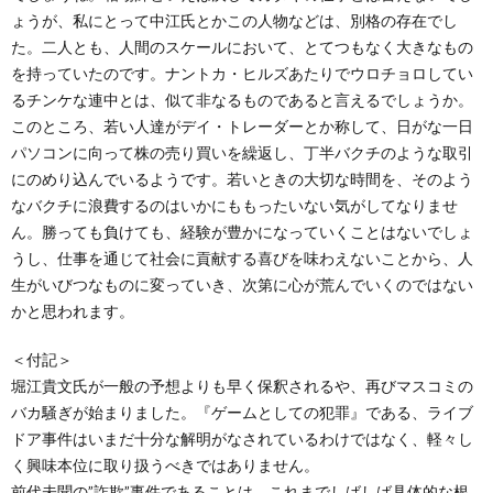
ょうが、私にとって中江氏とかこの人物などは、別格の存在でし
た。二人とも、人間のスケールにおいて、とてつもなく大きなもの
を持っていたのです。ナントカ・ヒルズあたりでウロチョロしてい
るチンケな連中とは、似て非なるものであると言えるでしょうか。
このところ、若い人達がデイ・トレーダーとか称して、日がな一日
パソコンに向って株の売り買いを繰返し、丁半バクチのような取引
にのめり込んでいるようです。若いときの大切な時間を、そのよう
なバクチに浪費するのはいかにももったいない気がしてなりませ
ん。勝っても負けても、経験が豊かになっていくことはないでしょ
うし、仕事を通じて社会に貢献する喜びを味わえないことから、人
生がいびつなものに変っていき、次第に心が荒んでいくのではない
かと思われます。
＜付記＞
堀江貴文氏が一般の予想よりも早く保釈されるや、再びマスコミの
バカ騒ぎが始まりました。『ゲームとしての犯罪』である、ライブ
ドア事件はいまだ十分な解明がなされているわけではなく、軽々し
く興味本位に取り扱うべきではありません。
前代未聞の”詐欺”事件であることは、これまでしばしば具体的な根