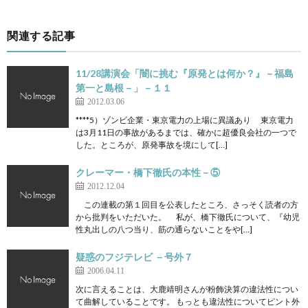
関連する記事
11/28講演会「闇に挑む『原発とは何か？』－福島
第一と島根－」－１１
2012.03.06
****5）ゾンビ企業・東京電力の上場に異議あり 東京電力
は3月11日の事故があるまでは、確かに超優良会社の一つで
した。ところが、原発事故を境にして[…]
クレーマー・橋下徹氏の本性－⑤
2012.12.04
この連載の第１回目を公表したところ、さっそく読者の方
から批判をいただいた。 私が、橋下徹氏について、『幼児
性丸出しの八つ当り、筋の通らないことをや[…]
疑惑のフジテレビ －号外７
2006.04.11
次に言えることは、大鹿靖明さんが粉飾決算の違法性につい
て曲解していることです。 もっとも違法性についてピント外