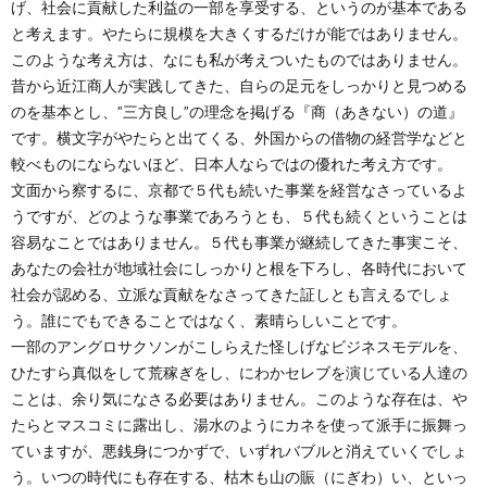
げ、社会に貢献した利益の一部を享受する、というのが基本である
と考えます。やたらに規模を大きくするだけが能ではありません。
このような考え方は、なにも私が考えついたものではありません。
昔から近江商人が実践してきた、自らの足元をしっかりと見つめる
のを基本とし、”三方良し”の理念を掲げる『商（あきない）の道』
です。横文字がやたらと出てくる、外国からの借物の経営学などと
較べものにならないほど、日本人ならではの優れた考え方です。
文面から察するに、京都で５代も続いた事業を経営なさっているよ
うですが、どのような事業であろうとも、５代も続くということは
容易なことではありません。５代も事業が継続してきた事実こそ、
あなたの会社が地域社会にしっかりと根を下ろし、各時代において
社会が認める、立派な貢献をなさってきた証しとも言えるでしょ
う。誰にでもできることではなく、素晴らしいことです。
一部のアングロサクソンがこしらえた怪しげなビジネスモデルを、
ひたすら真似をして荒稼ぎをし、にわかセレブを演じている人達の
ことは、余り気になさる必要はありません。このような存在は、や
たらとマスコミに露出し、湯水のようにカネを使って派手に振舞っ
ていますが、悪銭身につかずで、いずれバブルと消えていくでしょ
う。いつの時代にも存在する、枯木も山の賑（にぎわ）い、といっ