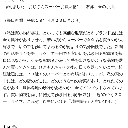
“増えました おじさんスーパーお買い物” －君津、春の小川。
（毎日新聞：平成１８年４月２３日号より）
（私は買い物が趣味、といっても高価な服装だとかブランド品には
全く興味がありません。若い頃からスーパーで食料品を買うのが大
好きで、店の中を歩いてまわるのが何よりの気分転換でした。新聞
の折込チラシをチェックして一円でも安い店を歩き回る配偶者を横
目に見ながら、ケチな配偶者が決して手を出さないような品物を選
んで買ってきては、ひともんちゃくのある日々を送っています。松
江近辺には、２０近くのスーパーとか市場がありますが、私の頭の
中には、どの店のどこに、どのような旬の野菜があり、とれたての
魚があり、世界各地の珍味があるのか、全てインプットされていま
す。買い物袋を両手に抱えて歩き回る我が日常は、“超”のつくスロ
ー・ライフ。これぞ、街中における「晴耕雨読」と空いばり。）