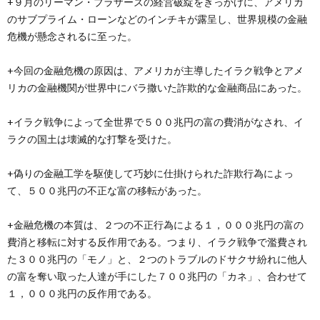
+９月のリーマン・ブラザーズの経営破綻をきっかけに、アメリカ
創
治
社
のサブプライム・ローンなどのインチキが露呈し、世界規模の金融
危機が懸念されるに至った。
る
blog
案
+今回の金融危機の原因は、アメリカが主導したイラク戦争とアメ
人々
内
リカの金融機関が世界中にバラ撒いた詐欺的な金融商品にあった。
+イラク戦争によって全世界で５００兆円の富の費消がなされ、イ
ラクの国土は壊滅的な打撃を受けた。
+偽りの金融工学を駆使して巧妙に仕掛けられた詐欺行為によっ
て、５００兆円の不正な富の移転があった。
+金融危機の本質は、２つの不正行為による１，０００兆円の富の
費消と移転に対する反作用である。つまり、イラク戦争で濫費され
た３００兆円の「モノ」と、２つのトラブルのドサクサ紛れに他人
の富を奪い取った人達が手にした７００兆円の「カネ」、合わせて
１，０００兆円の反作用である。