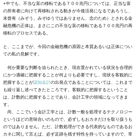
+中でも、不当な富の移転である７００兆円については、正当な富
の所有者に向けて再移転される動きが今後活発になるであろうし、
未曾有（みぞう。みぞゆうではありません、念のため）とされる金
融危機の正体は、まさにこの不当な富の移転である７００兆円の再
移転のプロセスである。
と、ここまでが、今回の金融危機の原因と本質あるいは正体につい
ての私の見解です。
何か重要な判断を迫られたとき、現在置かれている状況を合理的
にかつ適確に把握することが何よりも必要ですし、現状を客観的に
把握することが
認知会計
の出発点であることについては、これまで
も繰り返し述べてきたところです。客観的に把握するということ
は、計数的に把握することであり、会計工学の領域になってきま
す。
尚、ここでいう会計工学とは、計数一般を処理するテクノロジー
というほどの意味合いのもので、必ずしもおカネだけを取り扱うも
のではありません。ただ、計数処理ができる代表的なものであるお
カネに関して言えば、必ず足跡を残す特性を持っていますので、常