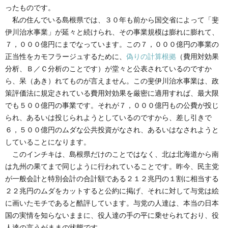
ったものです。
私の住んでいる島根県では、３０年も前から国交省によって「斐
伊川治水事業」が延々と続けられ、その事業規模は膨れに膨れて、
７，０００億円にまでなっています。この７，０００億円の事業の
正当性をカモフラージュするために、
偽りの計算根拠
（費用対効果
分析、Ｂ／Ｃ分析のことです）が堂々と公表されているのですか
ら、呆（あき）れてものが言えません。この斐伊川治水事業は、政
策評価法に規定されている費用対効果を厳密に適用すれば、最大限
でも５００億円の事業です。それが７，０００億円もの公費が投じ
られ、あるいは投じられようとしているのですから、差し引きで
６，５００億円のムダな公共投資がなされ、あるいはなされようと
していることになります。
このインチキは、島根県だけのことではなく、北は北海道から南
は九州の果てまで同じように行われていることです。昨今、民主党
が一般会計と特別会計の合計額である２１２兆円の１割に相当する
２２兆円のムダをカットすると公約に掲げ、それに対して与党は絵
に画いたモチであると酷評しています。与党の人達は、本当の日本
国の実情を知らないままに、役人達の手の平に乗せられており、役
人達の言うがままの状態です。