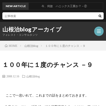
NEW ARTICLE
今、何故 ハニックス工業か？－②
山根治blogアーカイブ
フォレスト・コンサルタンツ
山根治blog
１００年に１度のチャンス －９
HOME
HOM
１００年に１度のチャンス －９
冤
2008.12.16
山根治blog
罪
山
ここで一息いれて、これまでの話をまとめておきます。
を
根
会