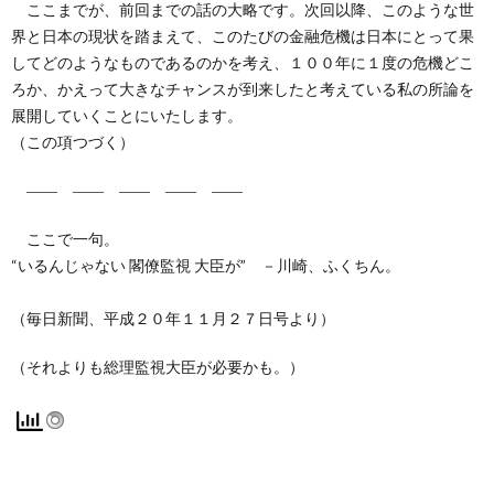
ここまでが、前回までの話の大略です。次回以降、このような世
界と日本の現状を踏まえて、このたびの金融危機は日本にとって果
してどのようなものであるのかを考え、１００年に１度の危機どこ
ろか、かえって大きなチャンスが到来したと考えている私の所論を
展開していくことにいたします。
（この項つづく）
―― ―― ―― ―― ――
ここで一句。
“いるんじゃない 閣僚監視 大臣が” －川崎、ふくちん。
（毎日新聞、平成２０年１１月２７日号より）
（それよりも総理監視大臣が必要かも。）