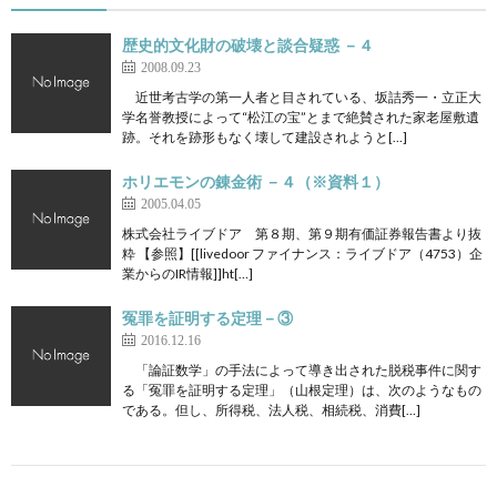
歴史的文化財の破壊と談合疑惑 －４
2008.09.23
近世考古学の第一人者と目されている、坂詰秀一・立正大
学名誉教授によって“松江の宝”とまで絶賛された家老屋敷遺
跡。それを跡形もなく壊して建設されようと[…]
ホリエモンの錬金術 －４（※資料１）
2005.04.05
株式会社ライブドア 第８期、第９期有価証券報告書より抜
粋 【参照】[[livedoor ファイナンス：ライブドア（4753）企
業からのIR情報]]ht[…]
冤罪を証明する定理－③
2016.12.16
「論証数学」の手法によって導き出された脱税事件に関す
る「冤罪を証明する定理」（山根定理）は、次のようなもの
である。但し、所得税、法人税、相続税、消費[…]