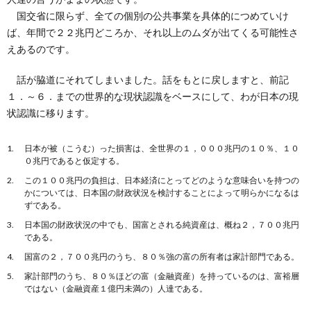
国交省に限らず、全ての個別の公共事業を具体的につめていけ
ば、年間で２２兆円どころか、それ以上のムダが出てくる可能性さ
えあるのです。
話が脇道にそれてしまいました。話をもとに戻しますと、前記
１．～６．までの世界的な現状認識をベースにして、わが日本の現
状認識に移ります。
日本が被（こうむ）った損害は、全世界の１，０００兆円の１０％、１０
０兆円であると仮定する。
この１００兆円の負担は、日本経済にとってどのような意味合いを持つの
かについては、日本国の財政状況を検討することによって明らかになるは
ずである。
日本国の財政状況の中でも、国富とされる純資産は、概ね２，７００兆円
である。
国富の２，７００兆円のうち、８０％強の富の所有者は家計部門である。
家計部門のうち、８０％ほどの富（金融資産）を持っているのは、富裕層
ではない（金融資産１億円未満の）人達である。