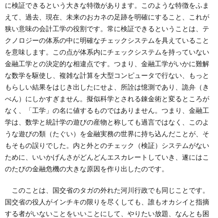
に検証できるという大きな特徴があります。このような特徴をふま
えて、過去、現在、未来のおカネの足跡を明確にすること、これが
狭い意味の会計工学の役割です。常に検証できるということは、テ
クノロジーの体系の中に明確なチェックシステムを具えていること
を意味します。この点が体系内にチェックシステムを持っていない
金融工学との決定的な相違点です。つまり、金融工学がいかに難解
な数学を駆使し、複雑な計算を大型コンピュータで行ない、もっと
もらしい結果をはじき出したにせよ、所詮は憶測であり、詭弁（き
べん）にしかすぎません。擬似科学とされる錬金術と変るところが
なく、「工学」の名に値するものではありません。つまり、金融工
学は、数学と統計学の遊びの産物と称しても過言ではなく、このよ
うな遊びの類（たぐい）を金融実務の世界に持ち込んだことが、そ
もそもの誤りでした。内と外とのチェック（検証）システムがない
ために、いいかげんさがどんどんエスカレートしていき、遂にはこ
のたびの金融危機の大きな原因を作り出したのです。
このことは、国交省のタガの外れた河川行政でも同じことです。
国交省の役人がインチキの限りを尽くしても、誰もオカシイと指摘
する者がいないことをいいことにして、やりたい放題、なんとも困