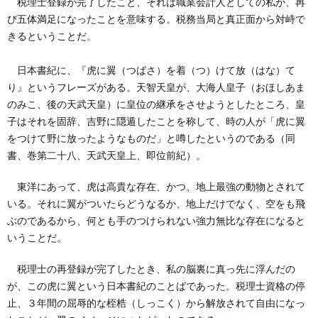
税理士登録が完了したこと、それは職業会計人としての私が、再
創
治
社
び五体満足になったことを意味する。税務当局と真正面から対峙で
きるということだ。
る
blog
案
日本書紀に、『虎に翼（つばさ）を着（つ）けて放（はな）て
人々
内
り』というフレーズがある。天智天皇が、大海人皇子（おほしあま
のみこ、後の天武天皇）に皇位の継承をさせようとしたところ、皇
子はそれを固辞、吉野に隠遁したことを称して、時の人が「虎に翼
をつけて野に放ったようなものだ」と噂したというのである（同
書、巻第二十八、天武天皇上、即位前紀）。
東洋にあって、虎は高貴な存在、かつ、地上最強の動物とされて
いる。それに翼がついたらどうなるか、地上だけでなく、空をも飛
ぶのであるから、何とも手のつけられない強力無比な存在になると
いうことだ。
税理士の再登録が完了したとき、私の脳裏に真っ先に浮んだの
が、この虎に翼という日本書紀のことばであった。税理士資格の停
止、３年間の屈辱的な桎梏（しっこく）から解放されて自由になっ