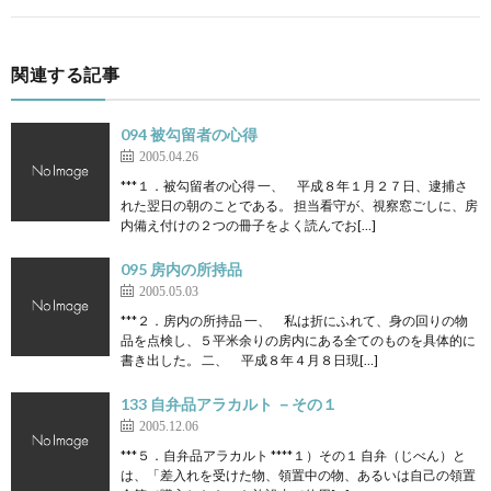
関連する記事
094 被勾留者の心得
2005.04.26
***１．被勾留者の心得 一、 平成８年１月２７日、逮捕さ
れた翌日の朝のことである。 担当看守が、視察窓ごしに、房
内備え付けの２つの冊子をよく読んでお[…]
095 房内の所持品
2005.05.03
***２．房内の所持品 一、 私は折にふれて、身の回りの物
品を点検し、５平米余りの房内にある全てのものを具体的に
書き出した。 二、 平成８年４月８日現[…]
133 自弁品アラカルト －その１
2005.12.06
***５．自弁品アラカルト ****１）その１ 自弁（じべん）と
は、「差入れを受けた物、領置中の物、あるいは自己の領置