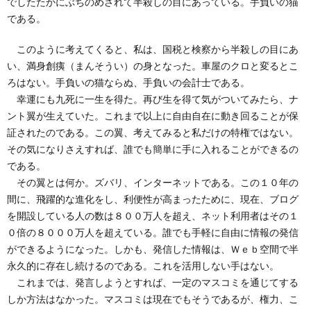
でしたたかにぶちのめされて半殺しの目にあっている。手負いの猫
である。
このように考えてくると、私は、国税と検察から半殺しの目にあ
い、満身創痍（まんそうい）の身となった。車屋のクロと変るとこ
ろはない。手負いの猫ならぬ、手負いの会計士である。
幸運にも九死に一生を得た。再び生を得て気がついてみたら、ナ
ント翼が生えていた。これまで以上に自由自在に動き回ることが保
証されたのである。この翼、考えてみると私だけの特権ではない。
その気になりさえすれば、誰でも簡単に手に入れることができるの
である。
その翼とは何か。ズバリ、インターネットである。この１０年の
間に、飛躍的な進化をし、利便性が高まったために、現在、ブログ
を開設している人の数は８００万人を超え、ネット利用者はその１
０倍の８０００万人を超えている。誰でも手軽に自由に情報の発信
ができるようになった。しかも、発信した情報は、Ｗｅｂ空間で半
永久的に存在し続けるのである。これを活用しない手はない。
これまでは、発言しようとすれば、一定のマスコミを通じてする
しか方法はなかった。マスコミは現在でもそうであるが、権力、こ