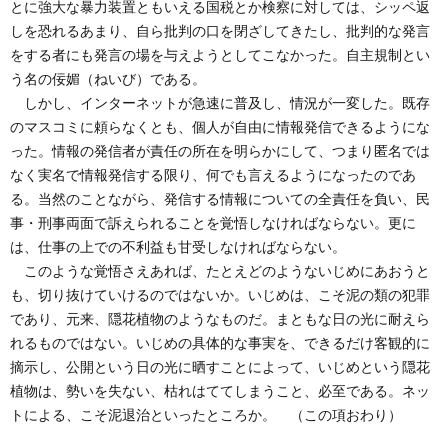
とに強大な暴力装置ともいえる国税とか検察に対しては、シッペ返
しを恐れるあまり、自ら批判の口を閉ざしてきたし、批判的な発言
をする者にも発言の場を与えようとしてこなかった。自主規制とい
う名の佞媚（ねいび）である。
しかし、インターネットが急速に普及し、情況が一変した。既存
のマスコミに頼らなくとも、個人が自由に情報発信できるようにな
った。情報の発信者が責任の所在を明らかにして、つまり匿名では
なく実名で情報発信する限り、何でも言えるようになったのであ
る。当然のことながら、発信する情報についての全責任を負い、民
事・刑事両面で訴えられることを覚悟しなければならない。更に
は、仕事の上での不利益も甘受しなければならない。
このような覚悟さえあれば、たとえどのようないじめにあおうと
も、切り抜けていけるのではないか。いじめは、こそ泥の類の犯罪
であり、元来、隠花植物のようなものだ。まともな日の光に耐えら
れるものではない。いじめの具体的な事実を、できるだけ客観的に
摘示し、公開という日の光に晒すことによって、いじめという隠花
植物は、勢いを失ない、枯れはててしまうこと、必至である。ネッ
トによる、こそ泥退治といったところか。 （この項おわり）