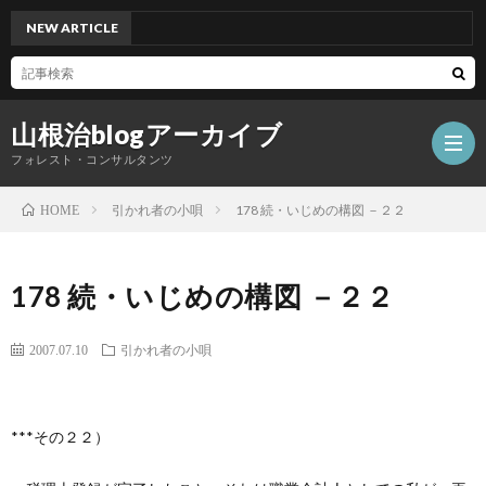
クス工業か？－②
NEW ARTICLE
山根治blogアーカイブ
フォレスト・コンサルタンツ
引かれ者の小唄
178 続・いじめの構図 －２２
HOME
HOM
178 続・いじめの構図 －２２
冤
2007.07.10
引かれ者の小唄
罪
山
***その２２）
を
根
会