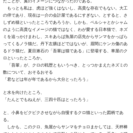
たことが、翼のイメージにつながったのである。
もっとも私は、虎ほど強くはないし、高貴な存在でもない。大工
の倅であり、現在は一介の会計屋であるにすぎない。とすると、さ
しずめ猫といったところであろうか。しかも、ペルシャとかシャム
のように高貴なイメージの猫ではなく、わが愛する日本猫で、ネズ
ミを追っかけまわし、スキあらば魚屋の店先からサンマをかっぱら
ってくるノラ猫だ。丹下左膳ほどではないが、眉間にケンカ傷のあ
るドラ猫だ。夏目漱石の「吾輩は猫である」に登場する、車屋のク
ロといったところか。
「吾輩」が、クロの戦歴ともいうべき、とっつかまえたネズミの
数について、おそるおそる
「君などは年が年であるから大分とったろう」
と水を向けたところ、
「たんとでもねえが、三四十匹はとったろう」
と、小鼻をピクピクさせながら自慢するクロ猫といった図柄であ
る。
しかも、このクロ、魚屋からサンマをチョロまかしては、天秤棒