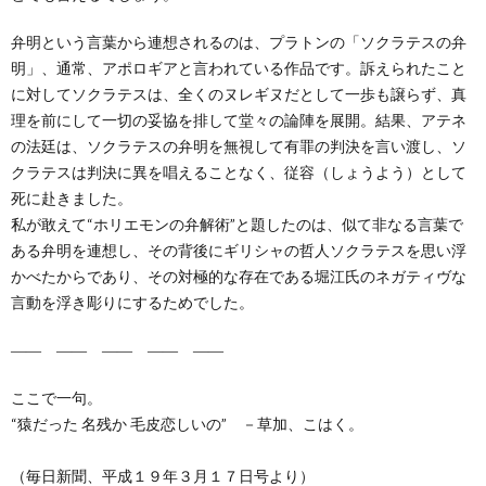
弁明という言葉から連想されるのは、プラトンの「ソクラテスの弁
明」、通常、アポロギアと言われている作品です。訴えられたこと
に対してソクラテスは、全くのヌレギヌだとして一歩も譲らず、真
理を前にして一切の妥協を排して堂々の論陣を展開。結果、アテネ
の法廷は、ソクラテスの弁明を無視して有罪の判決を言い渡し、ソ
クラテスは判決に異を唱えることなく、従容（しょうよう）として
死に赴きました。
私が敢えて“ホリエモンの弁解術”と題したのは、似て非なる言葉で
ある弁明を連想し、その背後にギリシャの哲人ソクラテスを思い浮
かべたからであり、その対極的な存在である堀江氏のネガティヴな
言動を浮き彫りにするためでした。
―― ―― ―― ―― ――
ここで一句。
“猿だった 名残か 毛皮恋しいの” －草加、こはく。
（毎日新聞、平成１９年３月１７日号より）