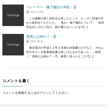
クレーマー・橋下徹氏の本性－⑤
2012.12.04
この連載の第１回目を公表したところ、さっそく読者の方
から批判をいただいた。 私が、橋下徹氏について、『幼児
性丸出しの八つ当り、筋の通らないことをや[…]
原発とは何か？－⑧
2011.09.13
東京電力の平成２３年３月期の決算書だけでなく、それに
付されている監査報告書も怪しげなものであった、－前回
（「原発とは何か？－⑦」参照）述べたところで[…]
コメントを書く
コメントを投稿するには
ログイン
してください。