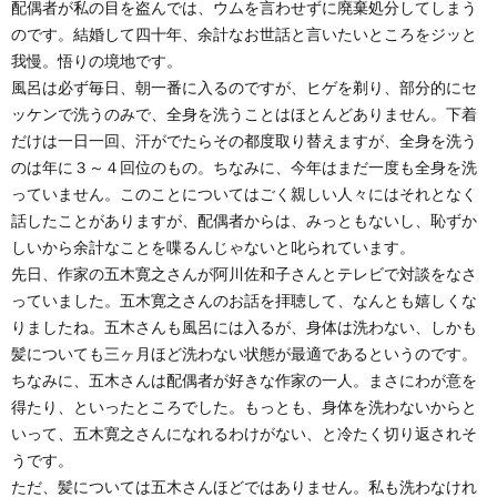
配偶者が私の目を盗んでは、ウムを言わせずに廃棄処分してしまう
のです。結婚して四十年、余計なお世話と言いたいところをジッと
我慢。悟りの境地です。
風呂は必ず毎日、朝一番に入るのですが、ヒゲを剃り、部分的にセ
ッケンで洗うのみで、全身を洗うことはほとんどありません。下着
だけは一日一回、汗がでたらその都度取り替えますが、全身を洗う
のは年に３～４回位のもの。ちなみに、今年はまだ一度も全身を洗
っていません。このことについてはごく親しい人々にはそれとなく
話したことがありますが、配偶者からは、みっともないし、恥ずか
しいから余計なことを喋るんじゃないと叱られています。
先日、作家の五木寛之さんが阿川佐和子さんとテレビで対談をなさ
っていました。五木寛之さんのお話を拝聴して、なんとも嬉しくな
りましたね。五木さんも風呂には入るが、身体は洗わない、しかも
髪についても三ヶ月ほど洗わない状態が最適であるというのです。
ちなみに、五木さんは配偶者が好きな作家の一人。まさにわが意を
得たり、といったところでした。もっとも、身体を洗わないからと
いって、五木寛之さんになれるわけがない、と冷たく切り返されそ
うです。
ただ、髪については五木さんほどではありません。私も洗わなけれ