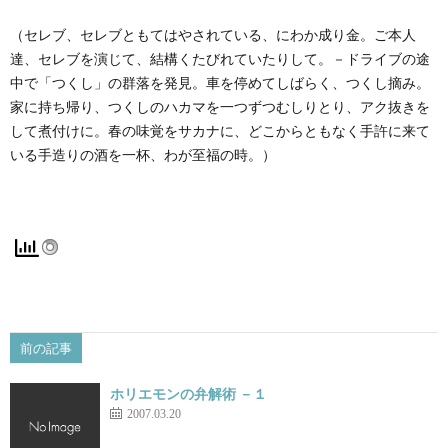
（セレブ、セレブともてはやされている、にわか成り金。ご本人
達、セレブを演じて、結構くたびれていたりして。－ドライブの途
中で「つくし」の群落を発見。車を停めてしばらく、つくし摘み。
家に持ち帰り、つくしのハカマを一つずつむしりとり、アク抜きを
して煮付けに。春の味覚をサカナに、どこからともなく手許に来て
いる手造りの酒を一杯、わが至福の時。）
前の記事
ホリエモンの弁解術 －１
2007.03.20