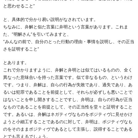
と思わせること”
と、具体的で分かり易い説明がなされています。
ちなみに、弁解と似た言葉に弁明という言葉があります。これま
た、“明解さん”を引いてみますと、
“みんなの前で、自分のとった行動の理由・事情を説明し、その正当
さを証明すること”
とあります。
これで分かりますように、弁解と弁明とは似てはいるものの、全く
異なった意味合いを持った言葉です。似て非なるもの、というわけ
です。つまり、弁解は、自らの行為が失敗であり、過失であり、あ
るいは犯罪であることを前提として、それらが必ずしも悪いことで
はないことを申し開きすることですし、弁明は、自らの行為が正当
なものであることを前提として、その正当性を堂々と証明すること
です。あるいは、弁解はネガティヴなものをポジティヴに見せかけ
ようと小細工することであるのに対して、弁明は、ポジティヴなも
のをそのままポジティヴであるとして主張し、説得することである
とでも言えるでしょう。