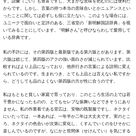
す。語彙（ごい）も豊富ですし、大まかな意味を把むのには便利だ
創
治
社
からです。しかし、言葉の持つ本当の意味合いとかニュアンスとい
ったことに関しては必ずしも役に立たない。このような場合には、
る
blog
案
ユニークで面白いと定評のある、三省堂の「新明解国語辞典」を覗
いてみることにしています。 “明解さん”と呼びならわして愛用して
人々
内
いる辞典です。
私の手許には、その第四版と最新版である第六版とがあります。第
六版は総じて、第四版のアクの強い面白さが減じられています。比
較すればより上品になっており、他所行きの言葉による説明に変え
られているのです。生まれつき、とても上品とは言えない私ですか
ら、どうしても品のよくない第四版の方が性に合うのです。
私はもともと貧しい家庭で育っており、このところ生活の上では若
干豊かになったものの、とてもセレブな振舞いなどできそうにあり
ません。私の作業着である背広は、安物の既製服ですし、ネクタイ
にいたっては、一本あれば、一年半か二年は大丈夫です。実のとこ
ろ、ネクタイの色合いが次第に変化し、くすんでいくのをひそかに
楽しんでいるのですが、なにかと世間体（せけんてい）を気にする