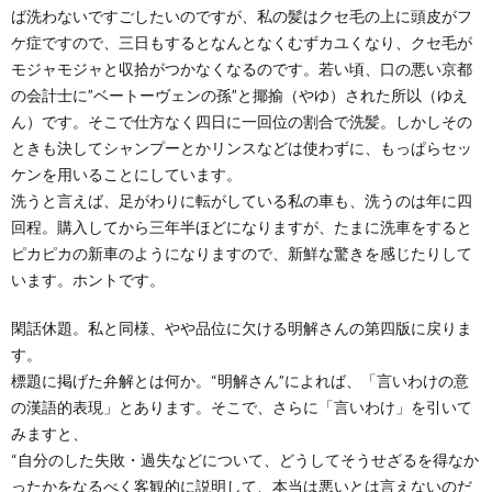
ば洗わないですごしたいのですが、私の髪はクセ毛の上に頭皮がフ
ケ症ですので、三日もするとなんとなくむずカユくなり、クセ毛が
モジャモジャと収拾がつかなくなるのです。若い頃、口の悪い京都
の会計士に”ベートーヴェンの孫”と揶揄（やゆ）された所以（ゆえ
ん）です。そこで仕方なく四日に一回位の割合で洗髪。しかしその
ときも決してシャンプーとかリンスなどは使わずに、もっぱらセッ
ケンを用いることにしています。
洗うと言えば、足がわりに転がしている私の車も、洗うのは年に四
回程。購入してから三年半ほどになりますが、たまに洗車をすると
ピカピカの新車のようになりますので、新鮮な驚きを感じたりして
います。ホントです。
閑話休題。私と同様、やや品位に欠ける明解さんの第四版に戻りま
す。
標題に掲げた弁解とは何か。“明解さん”によれば、「言いわけの意
の漢語的表現」とあります。そこで、さらに「言いわけ」を引いて
みますと、
“自分のした失敗・過失などについて、どうしてそうせざるを得なか
ったかをなるべく客観的に説明して、本当は悪いとは言えないのだ