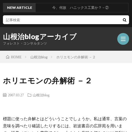
NEW ARTICLE
今、何故 ハニックス工業か？－②
山根治blogアーカイブ
フォレスト・コンサルタンツ
山根治blog
ホリエモンの弁解術 －２
HOME
HOM
ホリエモンの弁解術 －２
冤
2007.03.27
山根治blog
罪
山
標題に使った弁解とはどういうことでしょうか。私は通常、言葉の
を
根
会
意味を調べたり確認したりするには、岩波書店の広辞苑を用いま