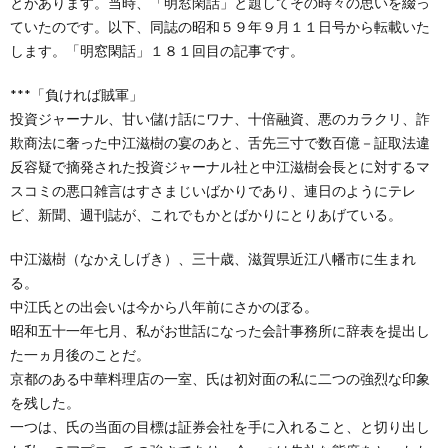
とがあります。当時、「明窓閑話」と題してその時々の思いを綴っ
創
治
社
ていたのです。以下、同誌の昭和５９年９月１１日号から転載いた
します。「明窓閑話」１８１回目の記事です。
る
blog
案
***「負ければ賊軍」
人々
投資ジャーナル、甘い儲け話にワナ、十倍融資、悪のカラクリ、詐
内
欺商法に奢った中江滋樹の宴のあと、舌先三寸で数百億－証取法違
反容疑で摘発された投資ジャーナル社と中江滋樹会長とに対するマ
スコミの悪口雑言はすさまじいばかりであり、連日のようにテレ
ビ、新聞、週刊誌が、これでもかとばかりにとりあげている。
中江滋樹（なかえしげき）、三十歳、滋賀県近江八幡市に生まれ
る。
中江氏との出会いは今から八年前にさかのぼる。
昭和五十一年七月、私がお世話になった会計事務所に辞表を提出し
た一ヵ月後のことだ。
京都のある中華料理店の一室、氏は初対面の私に二つの強烈な印象
を残した。
一つは、氏の当面の目標は証券会社を手に入れること、と切り出し