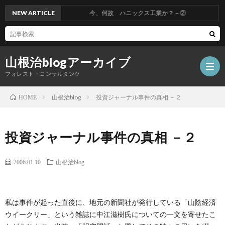
NEW ARTICLE
今、何故 ハニックス工業か？－②
山根治blogアーカイブ
フォレスト・コンサルタンツ
山根治blog
投資ジャーナル事件の真相 －２
HOME
HOM
投資ジャーナル事件の真相 －２
冤
2006.01.10
山根治blog
罪
山
私は事件が起った直後に、地元の新聞社が発行している「山陰経済
を
根
会
ウイークリー」という雑誌に中江滋樹氏についての一文を寄せたこ