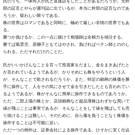
氏のうち、一体何人が氏と直接話をしたことがあるだろうか。元幹
部の証言とやらが週刊誌に出ているが、本当に幹部の証言なのであ
ろうか、疑わしい限りである。
株の世界はロマンであると同時に、極めて厳しい非情の世界でもあ
る。
勝つか負けるか、この一点に賭けて相場師は全精力を傾注する。
勝てば風雲児、若獅子ともてはやされ、負ければペテン師とののし
られる。ただそれだけのことだ。
氏がいいかげんなことを言って投資家をだまし、金をまきあげたと
か言われているようであるが、かりそめにも株をやろうという人
が、そんなことで欺されるだろうか。また、特定の銘柄の株価を勝
手に操作して、人をその気にさせて金を引きだしたとも言われてい
るようであるが、株がそんなに簡単に操作できるものであろうか。
ただ、二部上場の株とか、店頭銘柄など超品薄株はわずかな買いで
値が飛ぶことは事実であるが、そんなことをして値を飛ばしても売
り抜けることは難しい。そのために、自ら傷を負うことなく株価を
操作することは不可能に近い。
ただ一つの例外は、証券会社による操作である。ひそかに安く仕込