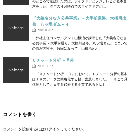
のところで確認したのは、ライブドアとフジテレビが基本合
意をした、昨年の４月時点でのライブドアが[…]
『大義名分なき公共事業』－大手前道路、大橋川改
修、八ッ場ダム－４
2010.03.02
弊社主任コンサルタント山根治が講演した「大義名分なき
公共事業 －大手前通り、大橋川改修、八ッ場ダム」について
の講演内容を、数回に渡って「山根治blo[…]
Ｕチャート分析 －号外
2006.11.22
「Ｕチャート分析 －３」において、Ｕチャート分析の基本
は１８のデータに簡略化する旨、言及しました。 そこで具
体例として、日本を代表する企業であるト[…]
コメントを書く
コメントを投稿するには
ログイン
してください。