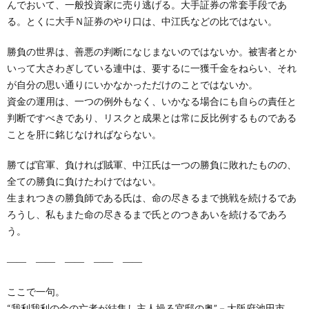
んでおいて、一般投資家に売り逃げる。大手証券の常套手段であ
る。とくに大手Ｎ証券のやり口は、中江氏などの比ではない。
勝負の世界は、善悪の判断になじまないのではないか。被害者とか
いって大さわぎしている連中は、要するに一獲千金をねらい、それ
が自分の思い通りにいかなかっただけのことではないか。
資金の運用は、一つの例外もなく、いかなる場合にも自らの責任と
判断ですべきであり、リスクと成果とは常に反比例するものである
ことを肝に銘じなければならない。
勝てば官軍、負ければ賊軍、中江氏は一つの勝負に敗れたものの、
全ての勝負に負けたわけではない。
生まれつきの勝負師である氏は、命の尽きるまで挑戦を続けるであ
ろうし、私もまた命の尽きるまで氏とのつきあいを続けるであろ
う。
―― ―― ―― ―― ――
ここで一句。
“我利我利の金の亡者が結集し主人操る官邸の奥”－大阪府池田市、