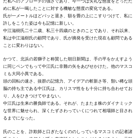
た私へのアプローチの強さであり、今一つは失礼な態度をとったた
めに私が一喝したことに対する機敏な態度の変化である。
氏が一メートルほどパッと退き、額を畳の上にこすりつけて、私に
許しをこうた姿は今も記憶に新しい。
中江滋樹氏二十二歳、私三十四歳のときのことであり、それ以来、
私は中江滋樹氏の顧問であり、氏が摘発を受けた現在も顧問である
ことに変わりはない。
かつて、北浜の若獅子と称賛した朝日新聞は、手の平をかえすよう
に同じペンでもって中江氏に非難の矢をあびせかけた。他のマスコ
ミも大同小異である。
頭の回転の速さ、抜群の記憶力、アイデアの斬新さ等、類い稀な頭
脳の持ち主である中江氏は、カリスマ性をも十分に持ち合わせてお
り、人をひきつけてやまない。
中江氏は生来の勝負師である。それが、たまたま株のダイナミック
な世界に魅せられ、深くたずさわっていくにつれて相場師と目され
るまでになった。
氏のことを、詐欺師と口ぎたなくののしっているマスコミの記者諸