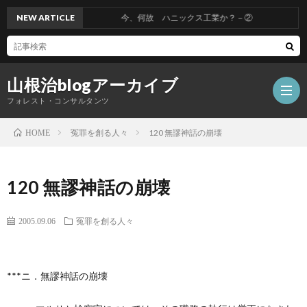
NEW ARTICLE
今、何故 ハニックス工業か？－②
山根治blogアーカイブ
フォレスト・コンサルタンツ
冤罪を創る人々
120 無謬神話の崩壊
HOME
HOM
120 無謬神話の崩壊
冤
2005.09.06
冤罪を創る人々
罪
山
***ニ．無謬神話の崩壊
を
根
会