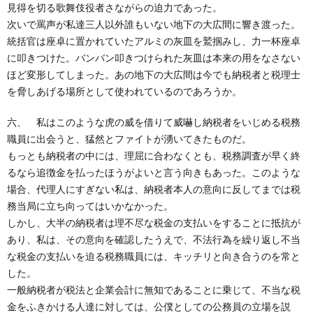
見得を切る歌舞伎役者さながらの迫力であった。
次いで罵声が私達三人以外誰もいない地下の大広間に響き渡った。
統括官は座卓に置かれていたアルミの灰皿を鷲掴みし、力一杯座卓
に叩きつけた。バンバン叩きつけられた灰皿は本来の用をなさない
ほど変形してしまった。あの地下の大広間は今でも納税者と税理士
を脅しあげる場所として使われているのであろうか。
六、 私はこのような虎の威を借りて威嚇し納税者をいじめる税務
職員に出会うと、猛然とファイトが湧いてきたものだ。
もっとも納税者の中には、理屈に合わなくとも、税務調査が早く終
るなら追徴金を払ったほうがよいと言う向きもあった。このような
場合、代理人にすぎない私は、納税者本人の意向に反してまでは税
務当局に立ち向ってはいかなかった。
しかし、大半の納税者は理不尽な税金の支払いをすることに抵抗が
あり、私は、その意向を確認したうえで、不法行為を繰り返し不当
な税金の支払いを迫る税務職員には、キッチリと向き合うのを常と
した。
一般納税者が税法と企業会計に無知であることに乗じて、不当な税
金をふきかける人達に対しては、公僕としての公務員の立場を説