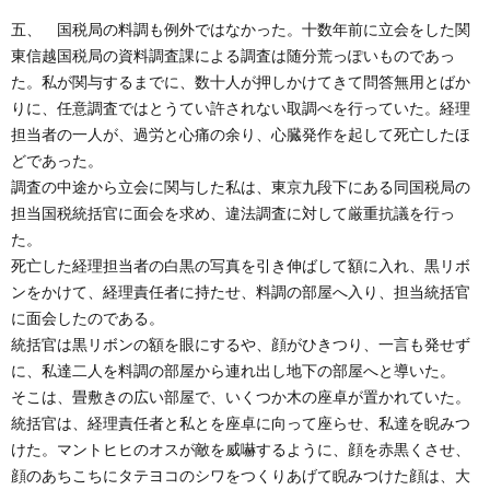
五、 国税局の料調も例外ではなかった。十数年前に立会をした関
東信越国税局の資料調査課による調査は随分荒っぽいものであっ
た。私が関与するまでに、数十人が押しかけてきて問答無用とばか
りに、任意調査ではとうてい許されない取調べを行っていた。経理
担当者の一人が、過労と心痛の余り、心臓発作を起して死亡したほ
どであった。
調査の中途から立会に関与した私は、東京九段下にある同国税局の
担当国税統括官に面会を求め、違法調査に対して厳重抗議を行っ
た。
死亡した経理担当者の白黒の写真を引き伸ばして額に入れ、黒リボ
ンをかけて、経理責任者に持たせ、料調の部屋へ入り、担当統括官
に面会したのである。
統括官は黒リボンの額を眼にするや、顔がひきつり、一言も発せず
に、私達二人を料調の部屋から連れ出し地下の部屋へと導いた。
そこは、畳敷きの広い部屋で、いくつか木の座卓が置かれていた。
統括官は、経理責任者と私とを座卓に向って座らせ、私達を睨みつ
けた。マントヒヒのオスが敵を威嚇するように、顔を赤黒くさせ、
顔のあちこちにタテヨコのシワをつくりあげて睨みつけた顔は、大