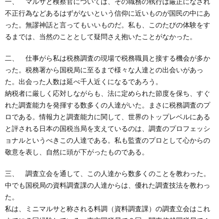
一、 マルサと検察官については、その職務の執行は厳正になされ
創
治
社
不正行為などあるはずがないという信仰に近いものが国民の中にあ
った。無謬神話と言ってもいいものだ。私も、このたびの体験をす
る
blog
案
るまでは、当然のこととして疑問さえ抱いたことがなかった。
人々
二、 仕事がら私は税務調査の現場で税務職員と接する機会が多か
内
った。税務署から国税局に至るまで様々な人達との出会いがあっ
た。出会った人数は延べ千人近くになるであろう。
納税者に厳しく応対しながらも、法に定められた節度を保ち、すぐ
れた調査能力を発揮する数多くの人達がいた。まさに税務調査のプ
ロである。情報力と調査能力に関して、世界のトップレベルにある
と評される日本の国税当局を支えているのは、調査のプロフェッシ
ョナルというべきこの人達である。私も監査のプロとして心からの
敬意を表し、自然に頭が下がったものである。
三、 調査立会を通して、この人達から数多くのことを教わった。
中でも国税局の資料調査課の人達からは、優れた調査技法を教わっ
た。
私は、ミニマルサと称される料調（資料調査課）の調査立会はこれ