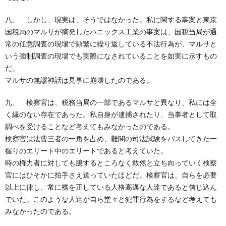
八、 しかし、現実は、そうではなかった。私に関する事案と東京
国税局のマルサが摘発したハニックス工業の事案は、国税当局が通
常の任意調査の現場で頻繁に繰り返している不法行為が、マルサと
いう強制調査の現場でも実際になされていることを如実に示すもの
だ。
マルサの無謬神話は見事に崩壊したのである。
九、 検察官は、税務当局の一部であるマルサと異なり、私には全
く縁のない存在であった。私自身が逮捕されたり、当事者として取
調べを受けることなど考えてもみなかったのである。
検察官は法曹三者の一角を占め、難関の司法試験をパスしてきた一
握りのエリート中のエリートであると考えていた。
時の権力者に対しても臆するところなく敢然と立ち向っていく検察
官にはひそかに拍手さえ送っていたほどだ。検察官は、自らを必要
以上に律し、常に襟を正している人格高邁な人達であると信じ込ん
でいた。このような人達が自ら堂々と犯罪行為をするなど考えても
みなかったのである。