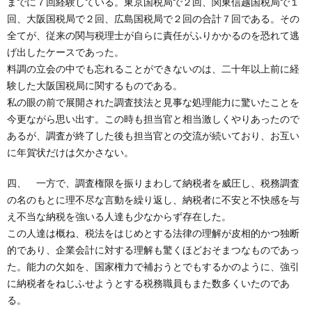
までに７回経験している。東京国税局で２回、関東信越国税局で１
回、大阪国税局で２回、広島国税局で２回の合計７回である。その
全てが、従来の関与税理士が自らに責任がふりかかるのを恐れて逃
げ出したケースであった。
料調の立会の中でも忘れることができないのは、二十年以上前に経
験した大阪国税局に関するものである。
私の眼の前で展開された調査技法と見事な処理能力に驚いたことを
今更ながら思い出す。この時も担当官と相当激しくやりあったので
あるが、調査が終了した後も担当官との交流が続いており、お互い
に年賀状だけは欠かさない。
四、 一方で、調査権限を振りまわして納税者を威圧し、税務調査
の名のもとに理不尽な言動を繰り返し、納税者に不安と不快感を与
え不当な納税を強いる人達も少なからず存在した。
この人達は概ね、税法をはじめとする法律の理解が皮相的かつ独断
的であり、企業会計に対する理解も驚くほどおそまつなものであっ
た。能力の欠如を、国家権力で補おうとでもするかのように、強引
に納税者をねじふせようとする税務職員もまた数多くいたのであ
る。