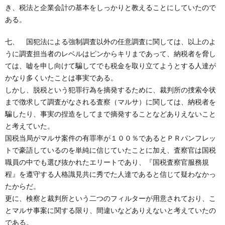
き、税法と企業会計の基本をしっかりと教えることにしていたので
ある。
七、 国犯法による強制調査以外の任意調査に関しては、以上のよ
うに調査担当者のレベルはピンからキリまであって、納税者を脅し
ては、嘘を申し向けて騙してでも税金を取り立てようとする人達が
かなり多くいたことは事実である。
しかし、脱税という犯罪行為を摘発するために、裁判所の捜索令状
まで徴求して調査がなされる査察（マルサ）に関しては、納税者を
騙したり、事実の捏造をしてまで摘発することなどありえないこと
と考えていた。
国税当局がマルサ案件の有罪率が１００％であるとＰＲパンフレッ
トで豪語している
のを単純に信じていたことに加え、査察官は国税
職員の中でも選び抜かれたエリートであり、『国税査察官服務規
程』を遵守する人格識見共に秀でた人達であると信じて疑わなかっ
たからだ。
更に、検察と裁判所という二つのフィルターが用意されており、こ
とマルサ事案に関する限り、間違いなどありえないと考えていたの
である。