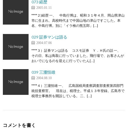
073 経歴
2005.01.11
****２)経歴 一、 中島行博は、昭和３１年４月、岡山県津山
市に生まれ、高校時代まで中国山地の津山ですごした。本
名、中島行博。別に「イラ検の熊五郎」[…]
029 証券マンは語る
2004.07.06
****３）証券マンは語る コスモ証券 Ｙ．Ｈ氏の話 一、
その日、私は鳥取に行っていました。飛行場で、お客さんが
おいでになるのを迎えに行っていたん[…]
039 三瀧恒雄
2004.08.10
****４）三瀧恒雄 一、 広島国税局査察調査部査察第四部門
統括査察官。 現在は、税理士。平成１３年登録。広島市で
税理士事務所を開設している。 二、[…]
コメントを書く