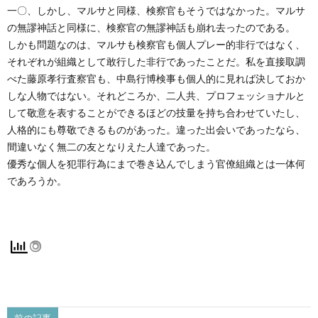
一〇、しかし、マルサと同様、検察官もそうではなかった。マルサ
の無謬神話と同様に、検察官の無謬神話も崩れ去ったのである。
しかも問題なのは、マルサも検察官も個人プレー的非行ではなく、
それぞれが組織として敢行した非行であったことだ。私を直接取調
べた藤原孝行査察官も、中島行博検事も個人的に見れば決しておか
しな人物ではない。それどころか、二人共、プロフェッショナルと
して敬意を表することができるほどの技量を持ち合わせていたし、
人格的にも尊敬できるものがあった。違った出会いであったなら、
間違いなく無二の友となりえた人達であった。
優秀な個人を犯罪行為にまで巻き込んでしまう官僚組織とは一体何
であろうか。