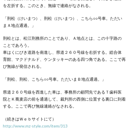
を左折する。このとき、無線で連絡がなされる。
「刑松（けいまつ）、刑松（けいまつ）、こちら○○号車。ただい
まＡ地点通過。」
刑松とは、松江刑務所のことであり、Ａ地点とは、この十字路の
ことであろう。
車はくにびき道路を南進し、県道２６０号線を右折する。総合体
育館、マクドナルド、ケンタッキーのある四つ角である。ここで再
び無線が発信される。
「刑松、刑松、こちら○○号車。ただいまＢ地点通過。」
県道２６０号線を西進した車は、事務所の顧問先であるＴ歯科医
院とＫ蕎麦店の前を通過して、裁判所の西側に位置する裏口に到着
する。ここで再び無線連絡がなされる。
（続きはＷｅｂサイトにて）
http://www.mz-style.com/item/313