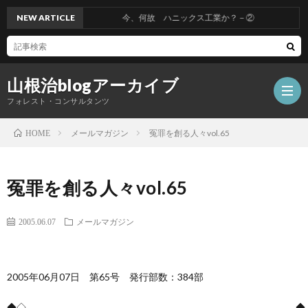
NEW ARTICLE
今、何故 ハニックス工業か？－②
山根治blogアーカイブ
フォレスト・コンサルタンツ
メールマガジン
冤罪を創る人々vol.65
HOME
HOM
冤罪を創る人々vol.65
冤
2005.06.07
メールマガジン
罪
山
2005年06月07日 第65号 発行部数：384部
を
根
会
◆◇――――――――――――――――――――――――――――◆