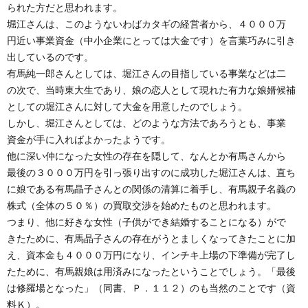
られた方だと思われます。
堀江さんは、このようないわばカタギの経営者から、４０００万
円近い事業資金（中小企業にとっては大金です）を言葉巧みに引き
出しているのです。
有馬純一郎さんとしては、堀江さんの目指している事業などは二
の次で、当時東大生であり、娘の恋人として現れた有力な娘婿候補
としての堀江さんに対して大金を用意したのでしょう。
しかし、堀江さんとしては、どのような方法であろうとも、事業
資金が手に入ればよかったようです。
他に深い仲になった女性の存在を隠して、なんとか有馬さんから
最後の３０００万円を引っ張り出すのに成功した堀江さんは、直ち
に娘である有馬晶子さんとの関係の清算に着手し、有馬親子名義の
株式（全体の５０％）の買取交渉を始めたものと思われます。
つまり、他に好きな女性（子供ができ結婚することになる）がで
きたために、有馬晶子さんの存在がうとましくなってきたことに加
え、資本金も４０００万円になり、インチキ上場の下準備が完了し
たために、有馬親娘は用済みになったということでしょう。「最後
は修羅場となった」（同書、Ｐ．１１２）のも当然のことです（資
料Ｋ）。