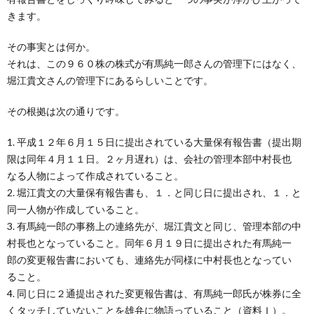
きます。
その事実とは何か。
それは、この９６０株の株式が有馬純一郎さんの管理下にはなく、
堀江貴文さんの管理下にあるらしいことです。
その根拠は次の通りです。
1. 平成１２年６月１５日に提出されている大量保有報告書（提出期
限は同年４月１１日。２ヶ月遅れ）は、会社の管理本部中村長也
なる人物によって作成されていること。
2. 堀江貴文の大量保有報告書も、１．と同じ日に提出され、１．と
同一人物が作成していること。
3. 有馬純一郎の事務上の連絡先が、堀江貴文と同じ、管理本部の中
村長也となっていること。同年６月１９日に提出された有馬純一
郎の変更報告書においても、連絡先が同様に中村長也となってい
ること。
4. 同じ日に２通提出された変更報告書は、有馬純一郎氏が株券に全
くタッチしていないことを雄弁に物語っていること（資料Ｉ）。