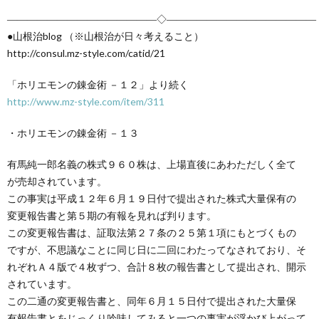
―――――――――――――――◇―――――――――――――――
●山根治blog （※山根治が日々考えること）
http://consul.mz-style.com/catid/21
「ホリエモンの錬金術 －１２」より続く
http://www.mz-style.com/item/311
・ホリエモンの錬金術 －１３
有馬純一郎名義の株式９６０株は、上場直後にあわただしく全て
が売却されています。
この事実は平成１２年６月１９日付で提出された株式大量保有の
変更報告書と第５期の有報を見れば判ります。
この変更報告書は、証取法第２７条の２５第１項にもとづくもの
ですが、不思議なことに同じ日に二回にわたってなされており、そ
れぞれＡ４版で４枚ずつ、合計８枚の報告書として提出され、開示
されています。
この二通の変更報告書と、同年６月１５日付で提出された大量保
有報告書とをじっくり吟味してみると一つの事実が浮かび上がって