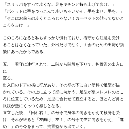
「スリッパをすって歩くな。足をキチンと持ち上げて歩け。」
「ポケットに手をつっこんで歩いちゃいかん。手を出せ、手を。」
「そこはお前らの歩くところじゃない！カーペットの貼ってないと
ころを歩け！」
このころになると私もすっかり慣れており、看守から注意を受け
ることはなくなっていた。外出だけでなく、面会のための出房が頻
繁にあったからである。
五、 看守に連行されて、二階から階段を下りて、拘置監の出入口
に
至る。
出入口のドアの横に壁があり、その壁の下に白い塗料で足型が描
かれている。その上に立って壁に向かう。足型が壁スレスレのとこ
ろに位置しているため、足型に合わせて直立すると、ほとんど鼻と
眼鏡が壁にくっつく感じとなる。
直立した後、「回れ右！」の号令で身体の向きをかえて検身を受
け、それが終ると「左向け、左！」の号令で左に向きをかえ、「進
め！」の号令をまって、拘置監から出ていく。