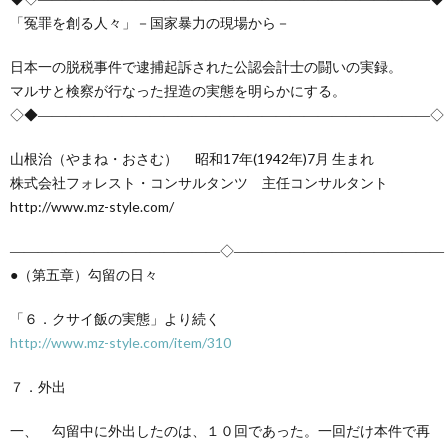
創
治
社
「冤罪を創る人々」－国家暴力の現場から－
る
blog
案
日本一の脱税事件で逮捕起訴された公認会計士の闘いの実録。
マルサと検察が行なった捏造の実態を明らかにする。
◇◆――――――――――――――――――――――――――――◇
人々
内
山根治（やまね・おさむ） 昭和17年(1942年)7月 生まれ
株式会社フォレスト・コンサルタンツ 主任コンサルタント
http://www.mz-style.com/
―――――――――――――――◇―――――――――――――――
●（第五章）勾留の日々
「６．クサイ飯の実態」より続く
http://www.mz-style.com/item/310
７．外出
一、 勾留中に外出したのは、１０回であった。一回だけ本件で再