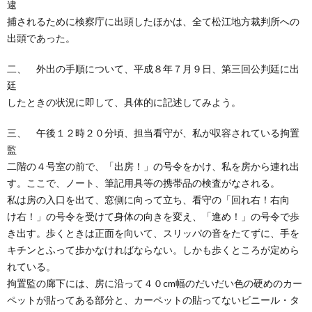
逮
捕されるために検察庁に出頭したほかは、全て松江地方裁判所への
出頭であった。
二、 外出の手順について、平成８年７月９日、第三回公判廷に出
廷
したときの状況に即して、具体的に記述してみよう。
三、 午後１２時２０分頃、担当看守が、私が収容されている拘置
監
二階の４号室の前で、「出房！」の号令をかけ、私を房から連れ出
す。ここで、ノート、筆記用具等の携帯品の検査がなされる。
私は房の入口を出て、窓側に向って立ち、看守の「回れ右！右向
け右！」の号令を受けて身体の向きを変え、「進め！」の号令で歩
き出す。歩くときは正面を向いて、スリッパの音をたてずに、手を
キチンとふって歩かなければならない。しかも歩くところが定めら
れている。
拘置監の廊下には、房に沿って４０cm幅のだいだい色の硬めのカー
ペットが貼ってある部分と、カーペットの貼ってないビニール・タ