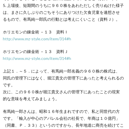
5. 上場後、短期間のうちに９６０株をあわただしく売りぬけた様子
は、まさに久しぶりのごちそうにありつけた欠食児童を連想させ
るもので、有馬純一郎氏の行動とは考えにくいこと（資料Ｊ）。
ホリエモンの錬金術 －１３ 資料Ｉ
http://www.mz-style.com/item/314#h
ホリエモンの錬金術 －１３ 資料Ｊ
http://www.mz-style.com/item/314#h
上記１．～５．によって、有馬純一郎名義の９６０株の株式は、
同氏の管理下にはなく、堀江貴文の管理下にあったと考えられるの
です。
次に、この９６０株が堀江貴文さんの管理下にあったことの現実
的な意味を考えてみましょう。
有馬純一郎さんは、昭和１６年生まれですので、私と同世代の方
です。「輸入が中心のアパレル会社の社長で、年商は１０億円」
（同書、Ｐ．３３）というのですから、長年地道に商売を続けてこ