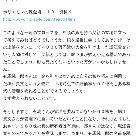
ホリエモンの錬金術 －１３ 資料Ｋ
http://www.mz-style.com/item/314#h
このような一連のプロセスを、年頃の娘を持つ父親の立場に立っ
て考えてみればどうでしょうか。娘を適当に弄（もてあそ）び、そ
の上娘をダシにして４０００万円近い大金を引き出した堀江貴文と
いう人物に対して、父親としては、腹ワタが煮えかえる思いであっ
たことでしょう。顔も見たくないといった方がいいかもしれませ
ん。
有馬純一郎さんは、金を引き出すために自分の娘を巧みに利用し
た堀江貴文という人物に、上場時点での評価額が５７億円もある株
式の管理を委ねることができるでしょうか。
まず考えられないことです。
そうしますと、有馬さんが管理を委ねていない９６０株を、堀江
貴文さんが管理下に置いていたということになり、それはとりもな
おさず、９６０株の真の所有者は有馬純一郎さんではなく、堀江貴
文その人であることを意味します。つまり、有馬純一郎の名前を騙