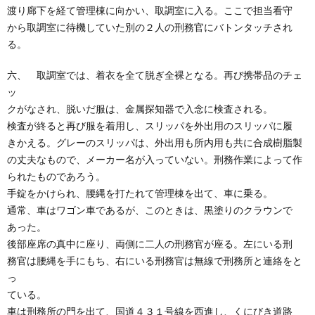
渡り廊下を経て管理棟に向かい、取調室に入る。ここで担当看守
から取調室に待機していた別の２人の刑務官にバトンタッチされ
る。
六、 取調室では、着衣を全て脱ぎ全裸となる。再び携帯品のチェ
ッ
クがなされ、脱いだ服は、金属探知器で入念に検査される。
検査が終ると再び服を着用し、スリッパを外出用のスリッパに履
きかえる。グレーのスリッパは、外出用も所内用も共に合成樹脂製
の丈夫なもので、メーカー名が入っていない。刑務作業によって作
られたものであろう。
手錠をかけられ、腰縄を打たれて管理棟を出て、車に乗る。
通常、車はワゴン車であるが、このときは、黒塗りのクラウンで
あった。
後部座席の真中に座り、両側に二人の刑務官が座る。左にいる刑
務官は腰縄を手にもち、右にいる刑務官は無線で刑務所と連絡をと
っ
ている。
車は刑務所の門を出て、国道４３１号線を西進し、くにびき道路