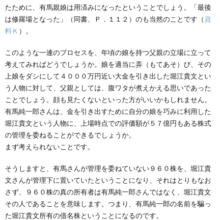
たために、有馬親娘は用済みになったということでしょう。「最後
は修羅場となった」（同書、Ｐ．１１２）のも当然のことです（
資
料Ｋ
）。
このような一連のプロセスを、年頃の娘を持つ父親の立場に立って
考えてみればどうでしょうか。娘を適当に弄（もてあそ）び、その
上娘をダシにして４０００万円近い大金を引き出した堀江貴文とい
う人物に対して、父親としては、腹ワタが煮えかえる思いであった
ことでしょう。顔も見たくないといった方がいいかもしれません。
有馬純一郎さんは、金を引き出すために自分の娘を巧みに利用した
堀江貴文という人物に、上場時点での評価額が５７億円もある株式
の管理を委ねることができるでしょうか。
まず考えられないことです。
そうしますと、有馬さんが管理を委ねていない９６０株を、堀江貴
文さんが管理下に置いていたということになり、それはとりもなお
さず、９６０株の真の所有者は有馬純一郎さんではなく、堀江貴文
その人であることを意味します。つまり、有馬純一郎の名前を騙っ
た堀江貴文所有の借名株ということになるのです。