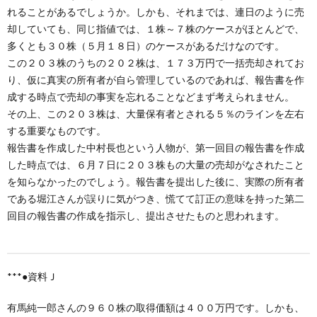
れることがあるでしょうか。しかも、それまでは、連日のように売
却していても、同じ指値では、１株～７株のケースがほとんどで、
多くとも３０株（５月１８日）のケースがあるだけなのです。
この２０３株のうちの２０２株は、１７３万円で一括売却されてお
り、仮に真実の所有者が自ら管理しているのであれば、報告書を作
成する時点で売却の事実を忘れることなどまず考えられません。
その上、この２０３株は、大量保有者とされる５％のラインを左右
する重要なものです。
報告書を作成した中村長也という人物が、第一回目の報告書を作成
した時点では、６月７日に２０３株もの大量の売却がなされたこと
を知らなかったのでしょう。報告書を提出した後に、実際の所有者
である堀江さんが誤りに気がつき、慌てて訂正の意味を持った第二
回目の報告書の作成を指示し、提出させたものと思われます。
***
●資料Ｊ
有馬純一郎さんの９６０株の取得価額は４００万円です。しかも、