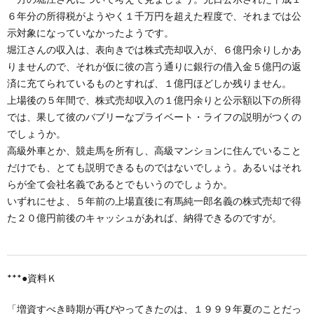
６年分の所得税がようやく１千万円を超えた程度で、それまでは公
示対象になっていなかったようです。
堀江さんの収入は、表向きでは株式売却収入が、６億円余りしかあ
りませんので、それが仮に彼の言う通りに銀行の借入金５億円の返
済に充てられているものとすれば、１億円ほどしか残りません。
上場後の５年間で、株式売却収入の１億円余りと公示額以下の所得
では、果して彼のバブリーなプライベート・ライフの説明がつくの
でしょうか。
高級外車とか、競走馬を所有し、高級マンションに住んでいること
だけでも、とても説明できるものではないでしょう。あるいはそれ
らが全て会社名義であるとでもいうのでしょうか。
いずれにせよ、５年前の上場直後に有馬純一郎名義の株式売却で得
た２０億円前後のキャッシュがあれば、納得できるのですが。
***
●資料Ｋ
「増資すべき時期が再びやってきたのは、１９９９年夏のことだっ