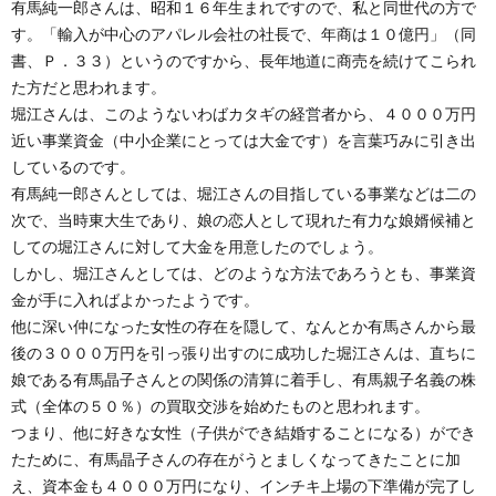
有馬純一郎さんは、昭和１６年生まれですので、私と同世代の方で
す。「輸入が中心のアパレル会社の社長で、年商は１０億円」（同
書、Ｐ．３３）というのですから、長年地道に商売を続けてこられ
た方だと思われます。
堀江さんは、このようないわばカタギの経営者から、４０００万円
近い事業資金（中小企業にとっては大金です）を言葉巧みに引き出
しているのです。
有馬純一郎さんとしては、堀江さんの目指している事業などは二の
次で、当時東大生であり、娘の恋人として現れた有力な娘婿候補と
しての堀江さんに対して大金を用意したのでしょう。
しかし、堀江さんとしては、どのような方法であろうとも、事業資
金が手に入ればよかったようです。
他に深い仲になった女性の存在を隠して、なんとか有馬さんから最
後の３０００万円を引っ張り出すのに成功した堀江さんは、直ちに
娘である有馬晶子さんとの関係の清算に着手し、有馬親子名義の株
式（全体の５０％）の買取交渉を始めたものと思われます。
つまり、他に好きな女性（子供ができ結婚することになる）ができ
たために、有馬晶子さんの存在がうとましくなってきたことに加
え、資本金も４０００万円になり、インチキ上場の下準備が完了し