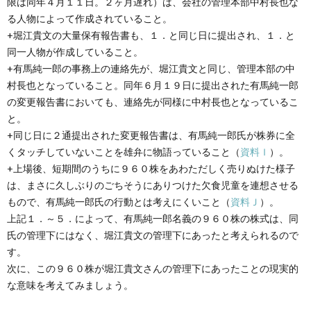
限は同年４月１１日。２ヶ月遅れ）は、会社の管理本部中村長也な
る人物によって作成されていること。
+堀江貴文の大量保有報告書も、１．と同じ日に提出され、１．と
同一人物が作成していること。
+有馬純一郎の事務上の連絡先が、堀江貴文と同じ、管理本部の中
村長也となっていること。同年６月１９日に提出された有馬純一郎
の変更報告書においても、連絡先が同様に中村長也となっているこ
と。
+同じ日に２通提出された変更報告書は、有馬純一郎氏が株券に全
くタッチしていないことを雄弁に物語っていること（
資料Ｉ
）。
+上場後、短期間のうちに９６０株をあわただしく売りぬけた様子
は、まさに久しぶりのごちそうにありつけた欠食児童を連想させる
もので、有馬純一郎氏の行動とは考えにくいこと（
資料Ｊ
）。
上記１．～５．によって、有馬純一郎名義の９６０株の株式は、同
氏の管理下にはなく、堀江貴文の管理下にあったと考えられるので
す。
次に、この９６０株が堀江貴文さんの管理下にあったことの現実的
な意味を考えてみましょう。