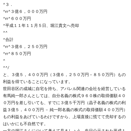
^３．
^rr^３億６，０００万円
^rr^６００万円
^平成１１年１１月５日、堀江貴文へ売却
^^
^合計
^rr^３億６，２５０万円
^rr^８５０万円
^
^^/
と、３億５，４００万円（３億６，２５０万円－８５０万円）もの
利益を得ていることになっています。
世田谷区の成城に自宅を持ち、アパレル関連の会社を経営している
有馬純一郎さんとしては、自分名義の株式９６０株の取得価額４０
０万円を差し引いても、すでに３億５千万円（晶子名義の株式の利
益３億５，４００万円 － 純一郎名義の株式の取得価額４００万円）
もの利益をあげているわけですから、上場直後に慌てて売却するの
はいかにも不自然です。
一方の堀江さんについて考えて見ましょう。先日公示された平成１