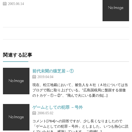
2005.06.14
関連する記事
前代未聞の猿芝居－①
2019.04.04
現在、松江地裁において、被告人をＡ社（Ａ社については当
ブログで既に取り上げている。“広島国税局に盤踞する倨傲
のトカゲ－①～②”、“飛んで火にいる夏の虫[…]
ゲームとしての犯罪 －号外
2006.05.02
コメント[784]への回答ですが、少し長くなりましたので
「ゲームとしての犯罪－号外」としました。 いつも熱心に読
んでいただき、感謝しています。 ご指摘[…]