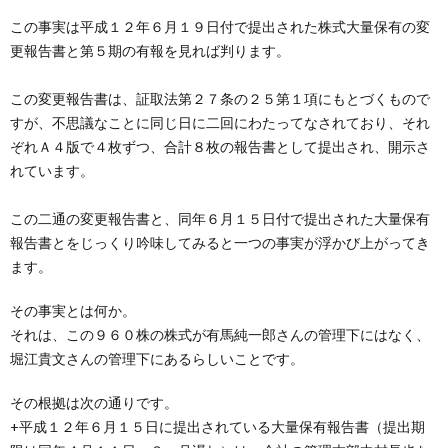
創
治
社
この事実は平成１２年６月１９日付で提出された株式大量保有の変
更報告書と第５期の有報を見れば判ります。
る
blog
案
この変更報告書は、証取法第２７条の２５第１項にもとづくもので
人々
内
すが、不思議なことに同じ日に二回にわたってなされており、それ
ぞれＡ４版で４枚ずつ、合計８枚の報告書として提出され、開示さ
れています。
この二通の変更報告書と、同年６月１５日付で提出された大量保有
報告書とをじっくり吟味してみると一つの事実が浮かび上がってき
ます。
その事実とは何か。
それは、この９６０株の株式が有馬純一郎さんの管理下にはなく、
堀江貴文さんの管理下にあるらしいことです。
その根拠は次の通りです。
+平成１２年６月１５日に提出されている大量保有報告書（提出期