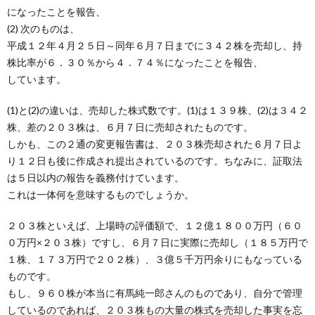
になったことを報告、
(2) 次のものは、
平成１２年４月２５日～同年６月７日までに３４２株を売却し、持
株比率が６．３０％から４．７４％になったことを報告、
しています。
(1)と(2)の違いは、売却した株式数です。(1)は１３９株、(2)は３４２
株、差の２０３株は、６月７日に売却されたものです。
しかも、この２通の変更報告書は、２０３株売却された６月７日よ
り１２日も後に作成され提出されているのです。ちなみに、証取法
は５日以内の報告を義務付けています。
これは一体何を意味するものでしょうか。
２０３株といえば、上場時の評価額で、１２億１８００万円（６０
０万円×２０３株）ですし、６月７日に実際に売却し（１８５万円で
１株、１７３万円で２０２株）、３億５千万円余りにもなっている
ものです。
もし、９６０株が本当に有馬純一郎さんのものであり、自分で管理
しているのであれば、２０３株もの大量の株式を売却した事実を忘