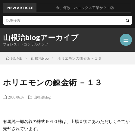
NEW ARTICLE
今、何故 ハニックス工業か？－②
山根治blogアーカイブ
フォレスト・コンサルタンツ
山根治blog
ホリエモンの錬金術 －１３
HOME
HOM
ホリエモンの錬金術 －１３
冤
2005.06.07
山根治blog
罪
山
有馬純一郎名義の株式９６０株は、上場直後にあわただしく全てが
を
根
会
売却されています。