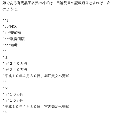
娘である有馬晶子名義の株式は、目論見書の記載通りとすれば、次
のように、
^^t
^cc^NO.
^cc^売却額
^cc^取得価額
^cc^備考
^^
^１．
^rr^２４０万円
^rr^２４０万円
^平成１０年４月３０日、堀江貴文へ売却
^^
^２．
^rr^１０万円
^rr^１０万円
^平成１０年４月３０日、宮内亮治へ売却
^^