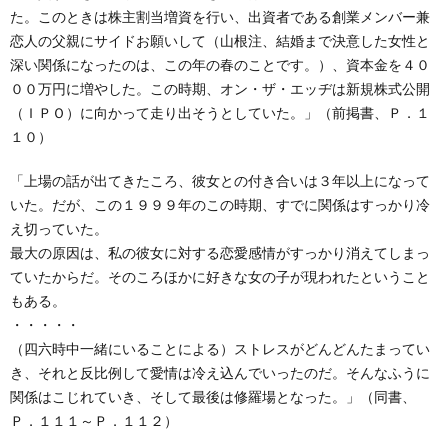
た。このときは株主割当増資を行い、出資者である創業メンバー兼
恋人の父親にサイドお願いして（山根注、結婚まで決意した女性と
深い関係になったのは、この年の春のことです。）、資本金を４０
００万円に増やした。この時期、オン・ザ・エッヂは新規株式公開
（ＩＰＯ）に向かって走り出そうとしていた。」（前掲書、Ｐ．１
１０）
「上場の話が出てきたころ、彼女との付き合いは３年以上になって
いた。だが、この１９９９年のこの時期、すでに関係はすっかり冷
え切っていた。
最大の原因は、私の彼女に対する恋愛感情がすっかり消えてしまっ
ていたからだ。そのころほかに好きな女の子が現われたということ
もある。
・・・・・
（四六時中一緒にいることによる）ストレスがどんどんたまってい
き、それと反比例して愛情は冷え込んでいったのだ。そんなふうに
関係はこじれていき、そして最後は修羅場となった。」（同書、
Ｐ．１１１～Ｐ．１１２）