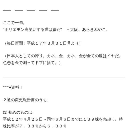
―― ―― ―― ―― ――
ここで一句。
“ホリエモン高笑いする世は嫌だ” －大阪、あらきみやこ。
（毎日新聞：平成１７年３月３１日号より）
（日本人としての誇り。カネ、金、カネ、金が全ての世はイヤだ。
色恋を金で測ってドブに捨て。）
***
●資料Ｉ
２通の変更報告書のうち、
(1) 初めのものは、
平成１２年４月２５日～同年６月６日までに１３９株を売却し、持
株比率が７．３８％から６．３０％